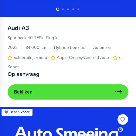
Audi
A3
Sportback 40 TFSIe Plug-In
2022
84.000 km
Hybride benzine
Automaat
achteruitrijcamera
Apple Carplay/Android Auto
electroni
Kopen
Op aanvraag
Bekijken
Beschikbaar