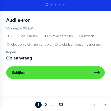
Audi
e-tron
55 quattro 95 kWh
2023
22.000 km
437 km actieradius
Elektrisch
electronic climate controle
elektrisch glazen panorama-dak
Kopen
Op aanvraag
Bekijken
1
2
...
53
Volgende