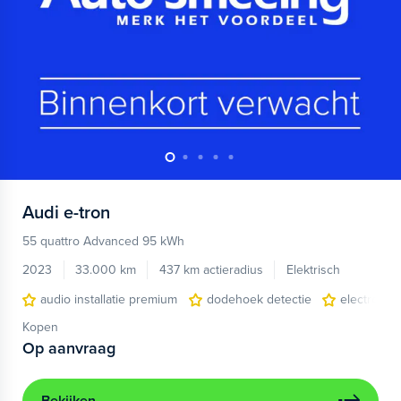
Audi
e-tron
55 quattro Advanced 95 kWh
2023
33.000 km
437 km actieradius
Elektrisch
audio installatie premium
dodehoek detectie
electronic 
Kopen
Op aanvraag