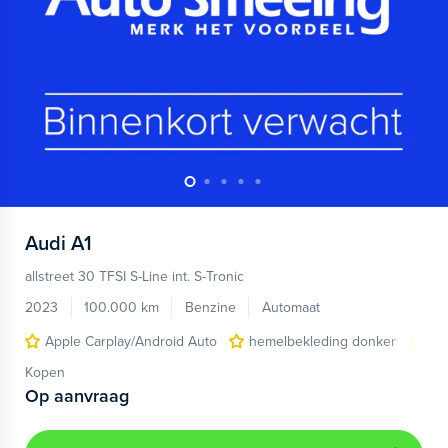
Audi
A1
allstreet 30 TFSI S-Line int. S-Tronic
2023
100.000 km
Benzine
Automaat
Apple Carplay/Android Auto
hemelbekleding donker
lic
Kopen
Op aanvraag