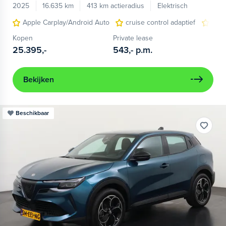
2025
16.635 km
413 km actieradius
Elektrisch
Apple Carplay/Android Auto
cruise control adaptief
LED
Kopen
Private lease
25.395,-
543,-
p.m.
Bekijken
Beschikbaar