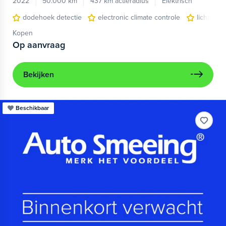
2022
50.000 km
437 km actieradius
Elektrisch
dodehoek detectie
electronic climate controle
lichtmeta
Kopen
Op aanvraag
Bekijken
Beschikbaar