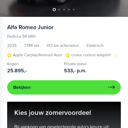
Alfa Romeo
Junior
Elettrica 54 kWh
2025
7.784 km
413 km actieradius
Elektrisch
Apple Carplay/Android Auto
cruise control adaptief
LED
Kopen
Private lease
25.895,-
533,-
p.m.
Bekijken
Kies jouw zomervoordeel
Bij aankoop van geselecteerde auto's keuze uit: