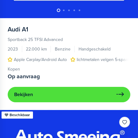
Audi
A1
Sportback 25 TFSI Advanced
2023
22.000 km
Benzine
Handgeschakeld
Apple Carplay/Android Auto
lichtmetalen velgen 5-spaaks 17
Kopen
Op aanvraag
Bekijken
Beschikbaar