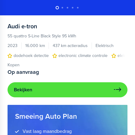
Audi
e-tron
55 quattro S-Line Black Style 95 kWh
2023
16.000 km
437 km actieradius
Elektrisch
dodehoek detectie
electronic climate controle
elektris
Kopen
Op aanvraag
Bekijken
Smeeing Auto Plan
Vast laag maandbedrag