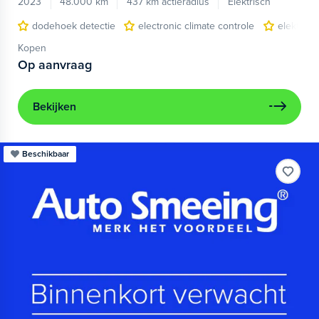
2023
48.000 km
437 km actieradius
Elektrisch
dodehoek detectie
electronic climate controle
elektris
Kopen
Op aanvraag
Bekijken
Beschikbaar