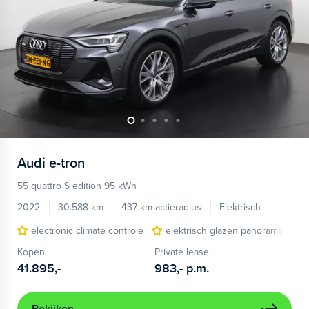
Audi
e-tron
55 quattro S edition 95 kWh
2022
30.588 km
437 km actieradius
Elektrisch
electronic climate controle
elektrisch glazen panorama-dak
Kopen
Private lease
41.895,-
983,-
p.m.
Bekijken