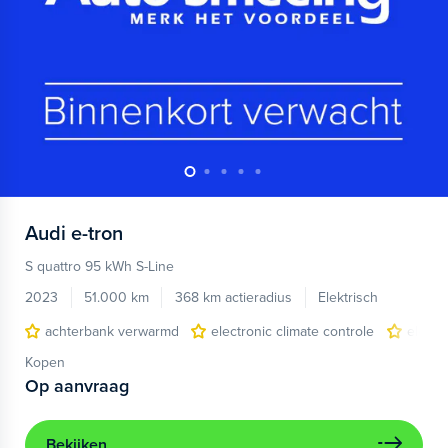
Audi
e-tron
S quattro 95 kWh S-Line
2023
51.000 km
368 km actieradius
Elektrisch
achterbank verwarmd
electronic climate controle
elektr
Kopen
Op aanvraag
Bekijken