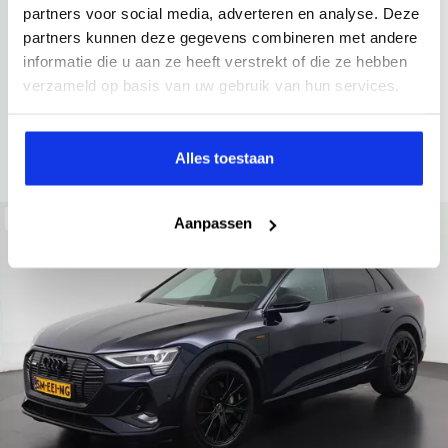
2022
34.998 km
437 km actieradius
Elektrisch
partners voor social media, adverteren en analyse. Deze
partners kunnen deze gegevens combineren met andere
electronic climate controle
elektrisch glazen panorama-dak
informatie die u aan ze heeft verstrekt of die ze hebben
Kopen
Private lease
verzameld op basis van uw gebruik van hun services.
36.895,-
793,-
p.m.
Bekijken
Alles toestaan
Beschikbaar
Aanpassen