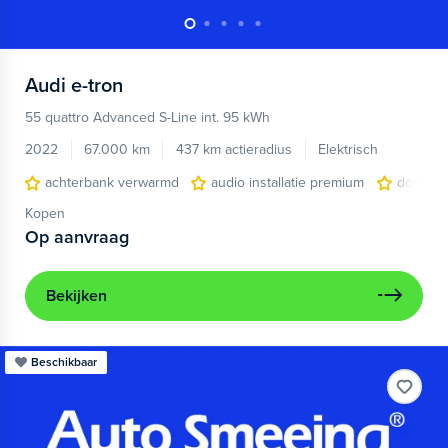
Audi
e-tron
55 quattro Advanced S-Line int. 95 kWh
2022
67.000 km
437 km actieradius
Elektrisch
achterbank verwarmd
audio installatie premium
dodehoe
Kopen
Op aanvraag
Bekijken
Beschikbaar