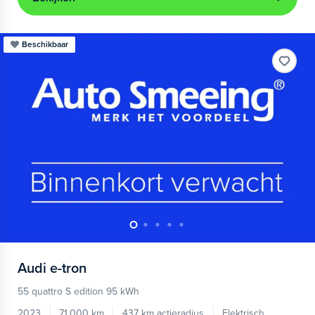
Beschikbaar
Audi
e-tron
55 quattro S edition 95 kWh
2023
71.000 km
437 km actieradius
Elektrisch