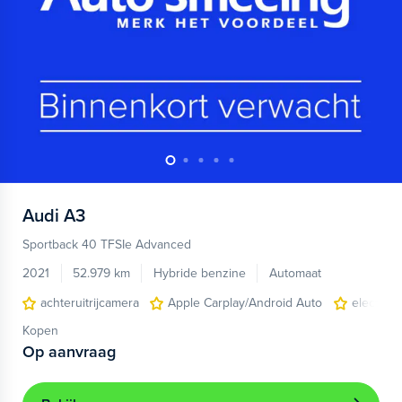
Audi
A3
Sportback 40 TFSIe Advanced
2021
52.979 km
Hybride benzine
Automaat
achteruitrijcamera
Apple Carplay/Android Auto
electroni
Kopen
Op aanvraag