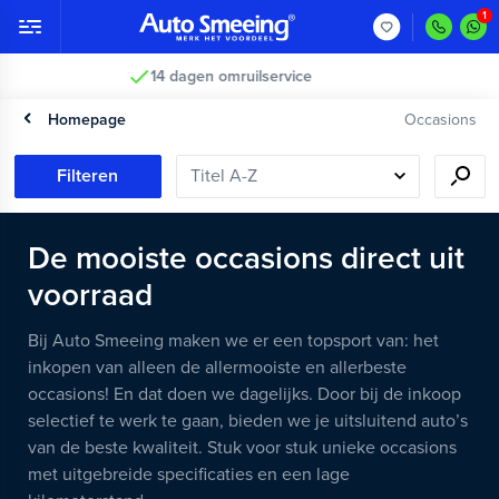
Vakkundig gecontroleerd >
Homepage
Occasions
Filteren
De mooiste occasions direct uit
voorraad
Bij Auto Smeeing maken we er een topsport van: het
inkopen van alleen de allermooiste en allerbeste
occasions! En dat doen we dagelijks. Door bij de inkoop
selectief te werk te gaan, bieden we je uitsluitend auto’s
van de beste kwaliteit. Stuk voor stuk unieke occasions
met uitgebreide specificaties en een lage