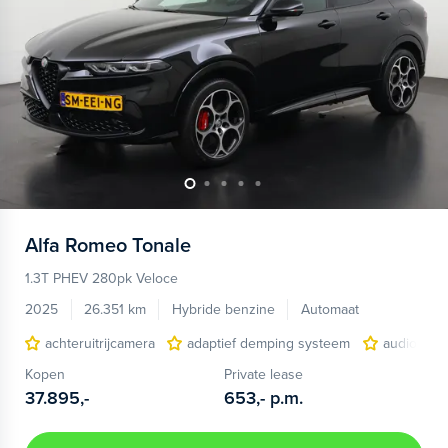
Alfa Romeo
Tonale
1.3T PHEV 280pk Veloce
2025
26.351 km
Hybride benzine
Automaat
achteruitrijcamera
adaptief demping systeem
audio inst
Kopen
Private lease
37.895,-
653,-
p.m.