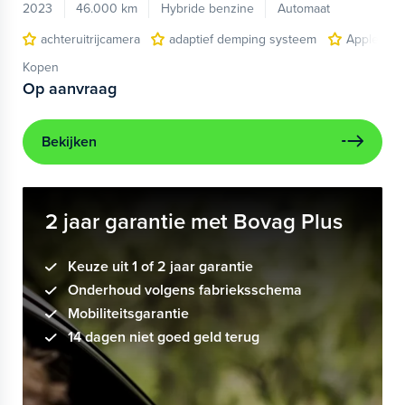
2023
46.000 km
Hybride benzine
Automaat
achteruitrijcamera
adaptief demping systeem
Apple Car
Kopen
Op aanvraag
Bekijken
2 jaar garantie met Bovag Plus
Keuze uit 1 of 2 jaar garantie
Onderhoud volgens fabrieksschema
Mobiliteitsgarantie
14 dagen niet goed geld terug