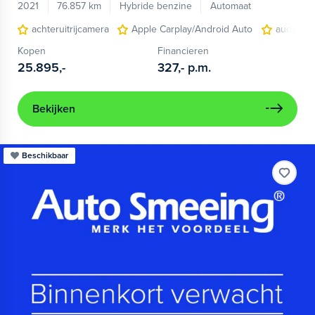
2021
76.857 km
Hybride benzine
Automaat
achteruitrijcamera
Apple Carplay/Android Auto
audio ins
Kopen
Financieren
25.895,-
327,-
p.m.
Bekijken
Beschikbaar