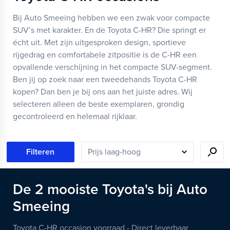
Bij Auto Smeeing hebben we een zwak voor compacte
SUV’s met karakter. En de Toyota C-HR? Die springt er
écht uit. Met zijn uitgesproken design, sportieve
rijgedrag en comfortabele zitpositie is de C-HR een
opvallende verschijning in het compacte SUV-segment.
Ben jij op zoek naar een tweedehands Toyota C-HR
kopen? Dan ben je bij ons aan het juiste adres. Wij
selecteren alleen de beste exemplaren, grondig
gecontroleerd en helemaal rijklaar.
Filteren
De
2
mooiste
Toyota's
bij Auto
Smeeing
Toyota C-HR occasion voorraad - Direct leverbaar