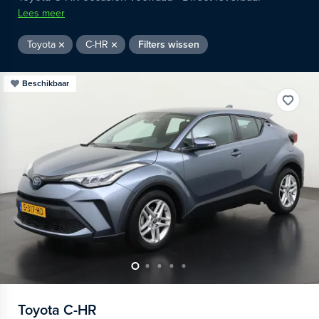
Lees meer
Toyota
C-HR
Filters wissen
Beschikbaar
Toyota
C-HR