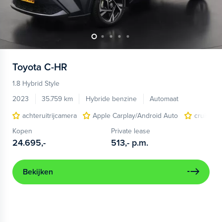
Toyota
C-HR
1.8 Hybrid Style
2023
35.759 km
Hybride benzine
Automaat
achteruitrijcamera
Apple Carplay/Android Auto
cruise co
Kopen
Private lease
24.695,-
513,-
p.m.
Bekijken