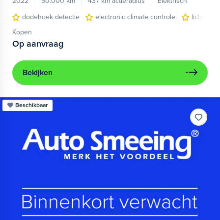
2022
50.000 km
437 km actieradius
Elektrisch
dodehoek detectie
electronic climate controle
lichtmeta
Kopen
Op aanvraag
Bekijken
Beschikbaar