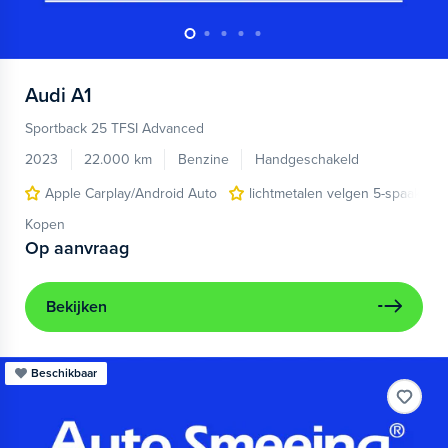
Audi
A1
Sportback 25 TFSI Advanced
2023
22.000 km
Benzine
Handgeschakeld
Apple Carplay/Android Auto
lichtmetalen velgen 5-spaaks 17
Kopen
Op aanvraag
Bekijken
Beschikbaar