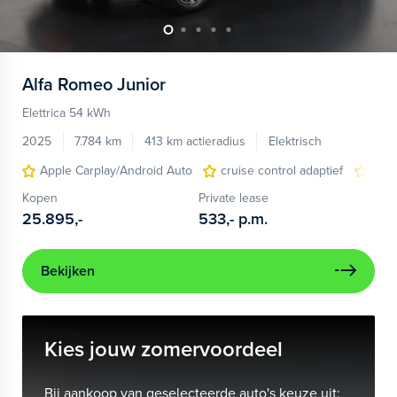
Alfa Romeo
Junior
Elettrica 54 kWh
2025
7.784 km
413 km actieradius
Elektrisch
Apple Carplay/Android Auto
cruise control adaptief
LED
Kopen
Private lease
25.895,-
533,-
p.m.
Bekijken
Kies jouw zomervoordeel
Bij aankoop van geselecteerde auto's keuze uit: