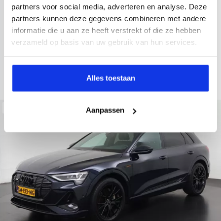
2022
34.998 km
437 km actieradius
Elektrisch
partners voor social media, adverteren en analyse. Deze
partners kunnen deze gegevens combineren met andere
electronic climate controle
elektrisch glazen panorama-dak
informatie die u aan ze heeft verstrekt of die ze hebben
Kopen
Private lease
verzameld op basis van uw gebruik van hun services.
36.895,-
793,-
p.m.
Bekijken
Alles toestaan
Beschikbaar
Aanpassen