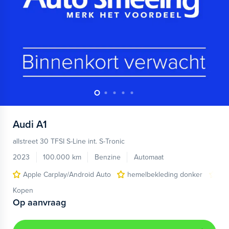
Audi
A1
allstreet 30 TFSI S-Line int. S-Tronic
2023
100.000 km
Benzine
Automaat
Apple Carplay/Android Auto
hemelbekleding donker
lic
Kopen
Op aanvraag