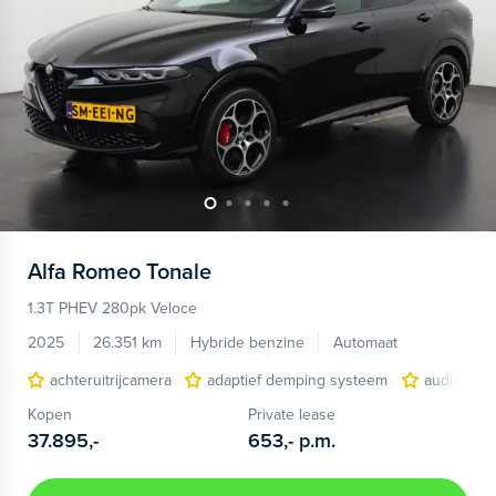
Alfa Romeo
Tonale
1.3T PHEV 280pk Veloce
2025
26.351 km
Hybride benzine
Automaat
achteruitrijcamera
adaptief demping systeem
audio inst
Kopen
Private lease
37.895,-
653,-
p.m.