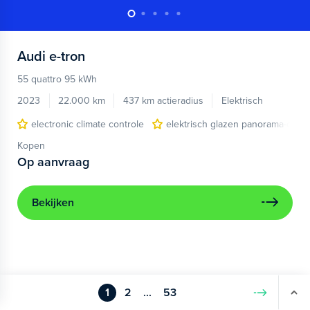
Audi
e-tron
55 quattro 95 kWh
2023
22.000 km
437 km actieradius
Elektrisch
electronic climate controle
elektrisch glazen panorama-dak
Kopen
Op aanvraag
Bekijken
1
2
...
53
Volgende