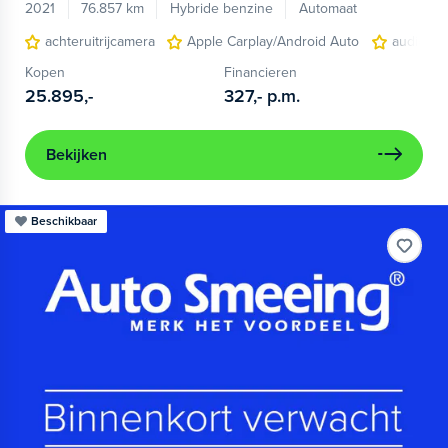
2021
76.857 km
Hybride benzine
Automaat
achteruitrijcamera
Apple Carplay/Android Auto
audio ins
Kopen
Financieren
25.895,-
327,-
p.m.
Bekijken
Beschikbaar