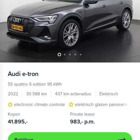
Audi
e-tron
55 quattro S edition 95 kWh
2022
30.588 km
437 km actieradius
Elektrisch
electronic climate controle
elektrisch glazen panorama-dak
Kopen
Private lease
41.895,-
983,-
p.m.
Bekijken