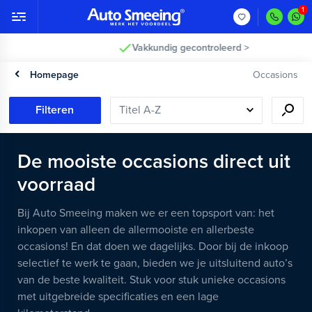
Vakkundig gecontroleerd >
Homepage
Occasions
Filteren
De mooiste occasions direct uit
voorraad
Bij Auto Smeeing maken we er een topsport van: het
inkopen van alleen de allermooiste en allerbeste
occasions! En dat doen we dagelijks. Door bij de inkoop
selectief te werk te gaan, bieden we je uitsluitend auto’s
van de beste kwaliteit. Stuk voor stuk unieke occasions
met uitgebreide specificaties en een lage