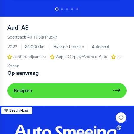
Audi
A3
Sportback 40 TFSIe Plug-In
2022
84.000 km
Hybride benzine
Automaat
achteruitrijcamera
Apple Carplay/Android Auto
electroni
Kopen
Op aanvraag
Bekijken
Beschikbaar