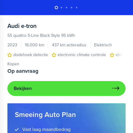
Audi
e-tron
55 quattro S-Line Black Style 95 kWh
2023
16.000 km
437 km actieradius
Elektrisch
dodehoek detectie
electronic climate controle
elektris
Kopen
Op aanvraag
Bekijken
Smeeing Auto Plan
Vast laag maandbedrag