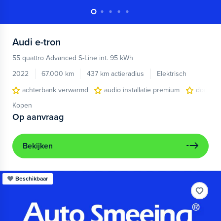
Audi
e-tron
55 quattro Advanced S-Line int. 95 kWh
2022
67.000 km
437 km actieradius
Elektrisch
achterbank verwarmd
audio installatie premium
dodehoe
Kopen
Op aanvraag
Bekijken
Beschikbaar