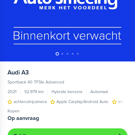
Audi
A3
Sportback 40 TFSIe Advanced
2021
52.979 km
Hybride benzine
Automaat
achteruitrijcamera
Apple Carplay/Android Auto
electroni
Kopen
Op aanvraag