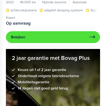
2023
46.000 km
Hybride benzine
Automaat
achteruitrijcamera
adaptief demping systeem
Apple Car
Kopen
Op aanvraag
Bekijken
2 jaar garantie met Bovag Plus
Keuze uit 1 of 2 jaar garantie
Onderhoud volgens fabrieksschema
Mobiliteitsgarantie
14 dagen niet goed geld terug