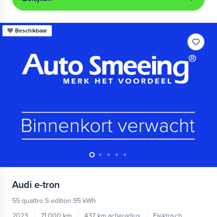
Beschikbaar
Audi
e-tron
55 quattro S edition 95 kWh
2023
71.000 km
437 km actieradius
Elektrisch