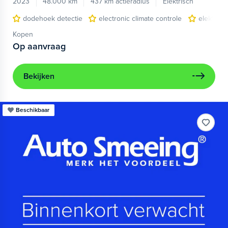
2023
48.000 km
437 km actieradius
Elektrisch
dodehoek detectie
electronic climate controle
elektris
Kopen
Op aanvraag
Bekijken
Beschikbaar