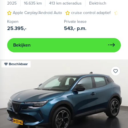
2025
16.635 km
413 km actieradius
Elektrisch
Apple Carplay/Android Auto
cruise control adaptief
LED
Kopen
Private lease
25.395,-
543,-
p.m.
Bekijken
Beschikbaar