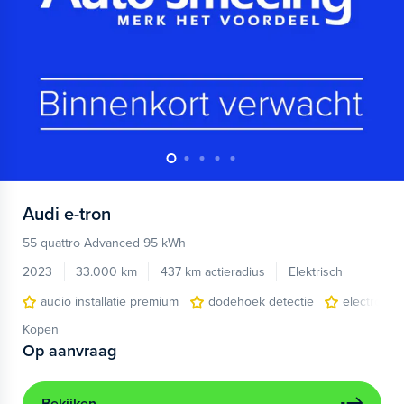
Audi
e-tron
55 quattro Advanced 95 kWh
2023
33.000 km
437 km actieradius
Elektrisch
audio installatie premium
dodehoek detectie
electronic 
Kopen
Op aanvraag