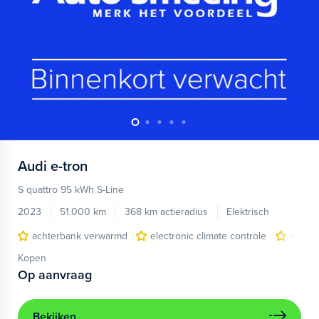
Audi
e-tron
S quattro 95 kWh S-Line
2023
51.000 km
368 km actieradius
Elektrisch
achterbank verwarmd
electronic climate controle
elektr
Kopen
Op aanvraag
Bekijken