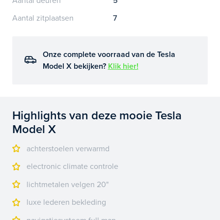
Aantal deuren
5
Aantal zitplaatsen
7
Onze complete voorraad van de Tesla
Model X bekijken?
Klik hier!
Highlights van deze mooie Tesla
Model X
achterstoelen verwarmd
electronic climate controle
lichtmetalen velgen 20"
luxe lederen bekleding