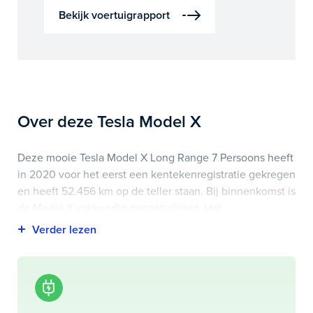
Bekijk voertuigrapport
Over deze Tesla Model X
Deze mooie Tesla Model X Long Range 7 Persoons heeft
in 2020 voor het eerst een kentekenregistratie gekregen
en heeft 52.456 km op de teller staan. Bij binnenkomst is
de Model X vakkundig gecontroleerd. Het
voertuigrapport is op deze pagina bij onderhoud en
historie te downloaden.
Highlights van deze Tesla zijn onder andere
achterstoelen verwarmd, electronic climate controle,
lichtmetalen velgen 20" en nog veel meer.