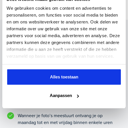
We gebruiken cookies om content en advertenties te
personaliseren, om functies voor social media te bieden
en om ons websiteverkeer te analyseren. Ook delen we
informatie over uw gebruik van onze site met onze
Inruilvoorstel op deze auto?
partners voor social media, adverteren en analyse. Deze
Vul hier je gegevens in en vergeet niet foto's van je
partners kunnen deze gegevens combineren met andere
inruilauto mee te sturen.
informatie die u aan ze heeft verstrekt of die ze hebben
verzameld op basis van uw gebruik van hun services.
Kenteken huidige auto
Kilometerstand (bij benadering)
Alles toestaan
Aanpassen
Inruilvoorstel aanvragen
Wanneer je foto’s meestuurt ontvang je op
maandag tot en met vrijdag binnen enkele uren