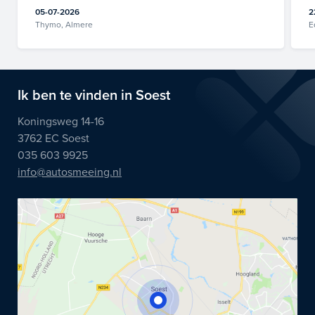
05-07-2026
2
Thymo, Almere
E
Ik ben te vinden in Soest
Koningsweg 14-16
3762 EC Soest
035 603 9925
info@autosmeeing.nl