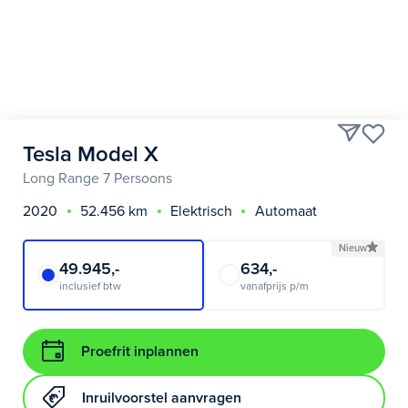
Tesla Model X
Long Range 7 Persoons
2020
52.456 km
Elektrisch
Automaat
Nieuw
49.945,-
634,-
inclusief btw
vanafprijs p/m
Proefrit inplannen
Inruilvoorstel aanvragen