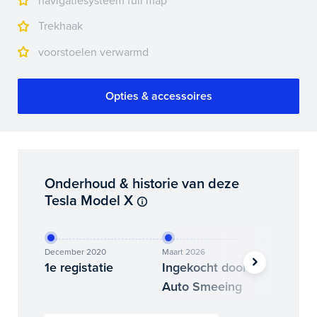
navigatiesysteem full map
Trekhaak
voorstoelen verwarmd
Opties & accessoires
Onderhoud & historie van deze
Tesla Model X
December 2020
Maart 2026
Juni 202
1e registatie
Ingekocht door
Binne
Auto Smeeing
Auto 