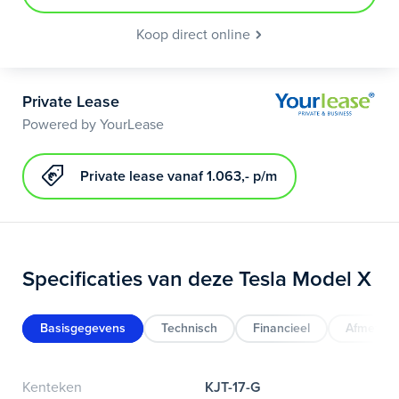
Koop direct online
Private Lease
Powered by YourLease
Private lease vanaf 1.063,- p/m
Specificaties van deze Tesla Model X
Basisgegevens
Technisch
Financieel
Afmeting
Kenteken
KJT-17-G