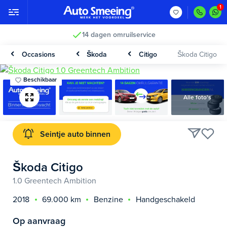
14 dagen omruilservice
Occasions
Škoda
Citigo
Škoda Citigo
Beschikbaar
Alle foto's
Seintje auto binnen
Škoda Citigo
1.0 Greentech Ambition
2018
69.000 km
Benzine
Handgeschakeld
Op aanvraag