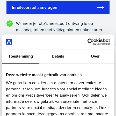
Inruilvoorstel aanvragen
Wanneer je foto’s meestuurt ontvang je op
maandag tot en met vrijdag binnen enkele uren
een voorstel.
Veelgestelde vragen
Toestemming
Details
Over
Wanneer kan ik een proefrit maken?
Deze website maakt gebruik van cookies
We gebruiken cookies om content en advertenties te
Kan ik een auto reserveren?
personaliseren, om functies voor social media te bieden
en om ons websiteverkeer te analyseren. Ook delen we
informatie over uw gebruik van onze site met onze
Hoe weet ik of deze auto nog beschikbaar is?
partners voor social media, adverteren en analyse. Deze
partners kunnen deze gegevens combineren met andere