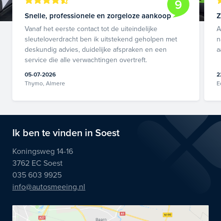
9
Snelle, professionele en zorgeloze aankoop
Z
Vanaf het eerste contact tot de uiteindelijke
A
sleuteloverdracht ben ik uitstekend geholpen met
n
deskundig advies, duidelijke afspraken en een
a
service die alle verwachtingen overtreft.
05-07-2026
2
Thymo, Almere
E
Ik ben te vinden in Soest
Koningsweg 14-16
3762 EC Soest
035 603 9925
info@autosmeeing.nl