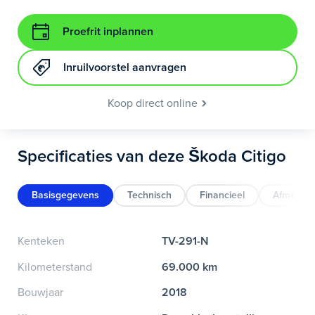
Proefrit inplannen
Inruilvoorstel aanvragen
Koop direct online
Specificaties van deze Škoda Citigo
Basisgegevens
Technisch
Financieel
Afmeting
Kenteken
TV-291-N
Kilometerstand
69.000 km
Bouwjaar
2018