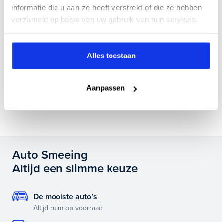
informatie die u aan ze heeft verstrekt of die ze hebben
Wat zit er allemaal in jullie Bovag Plus afleverpakket?
verzameld op basis van uw gebruik van hun services.
Alles toestaan
Is het mogelijk om de huidige auto in te ruilen?
Aanpassen
Als ik vandaag de auto koop, wanneer kan ik deze
dan ophalen?
Auto Smeeing
Altijd een slimme keuze
De mooiste auto’s
Altijd ruim op voorraad