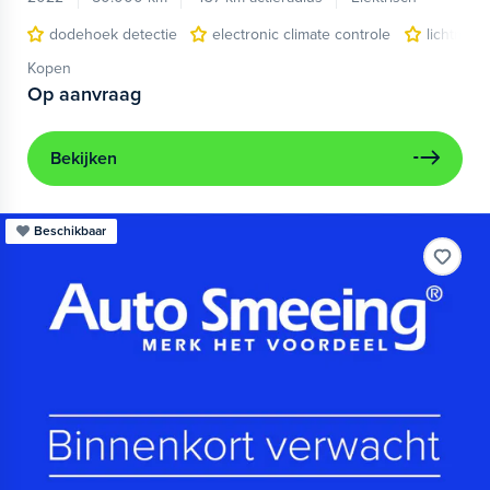
dodehoek detectie
electronic climate controle
lichtmeta
Kopen
Op aanvraag
Bekijken
Beschikbaar