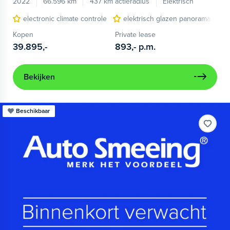
2022
66.596 km
437 km actieradius
Elektrisch
electronic climate controle
elektrisch glazen panorama-dak
Kopen
Private lease
39.895,-
893,-
p.m.
Bekijken
Beschikbaar