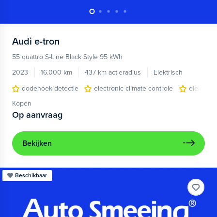
Audi
e-tron
55 quattro S-Line Black Style 95 kWh
2023
16.000 km
437 km actieradius
Elektrisch
dodehoek detectie
electronic climate controle
elektris
Kopen
Op aanvraag
Bekijken
Beschikbaar