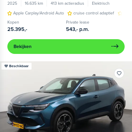
2025
16.635 km
413 km actieradius
Elektrisch
Apple Carplay/Android Auto
cruise control adaptief
LED
Kopen
Private lease
25.395,-
543,-
p.m.
Bekijken
Beschikbaar