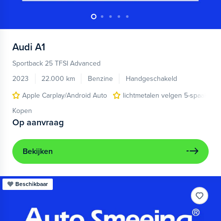
Audi
A1
Sportback 25 TFSI Advanced
2023
22.000 km
Benzine
Handgeschakeld
Apple Carplay/Android Auto
lichtmetalen velgen 5-spaaks 17
Kopen
Op aanvraag
Bekijken
Beschikbaar