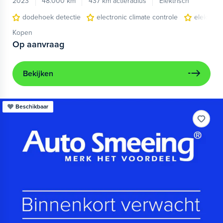
2023
48.000 km
437 km actieradius
Elektrisch
dodehoek detectie
electronic climate controle
elektris
Kopen
Op aanvraag
Bekijken
Beschikbaar