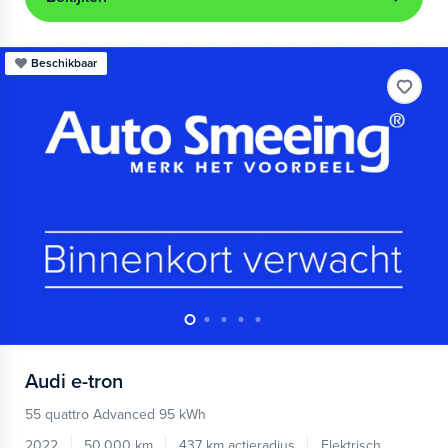
Beschikbaar
Audi
e-tron
55 quattro Advanced 95 kWh
2022
50.000 km
437 km actieradius
Elektrisch