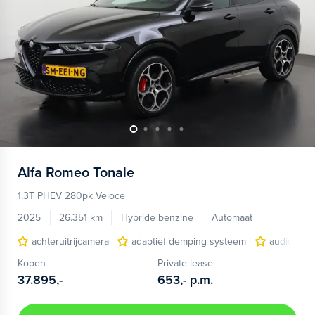
Alfa Romeo
Tonale
1.3T PHEV 280pk Veloce
2025
26.351 km
Hybride benzine
Automaat
achteruitrijcamera
adaptief demping systeem
audio inst
Kopen
Private lease
37.895,-
653,-
p.m.