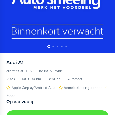
Audi
A1
allstreet 30 TFSI S-Line int. S-Tronic
2023
100.000 km
Benzine
Automaat
Apple Carplay/Android Auto
hemelbekleding donker
lic
Kopen
Op aanvraag