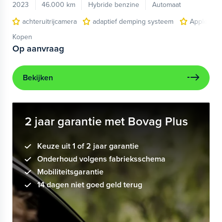
2023
46.000 km
Hybride benzine
Automaat
achteruitrijcamera
adaptief demping systeem
Apple Car
Kopen
Op aanvraag
Bekijken
2 jaar garantie met Bovag Plus
Keuze uit 1 of 2 jaar garantie
Onderhoud volgens fabrieksschema
Mobiliteitsgarantie
14 dagen niet goed geld terug