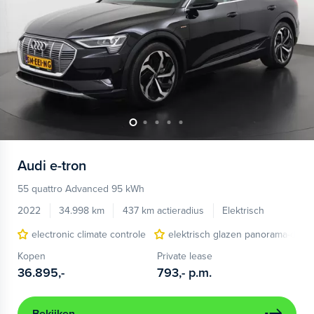
Audi
e-tron
55 quattro Advanced 95 kWh
2022
34.998 km
437 km actieradius
Elektrisch
electronic climate controle
elektrisch glazen panorama-dak
Kopen
Private lease
36.895,-
793,-
p.m.
Bekijken