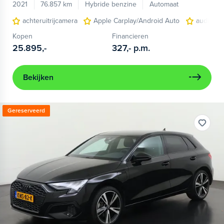
2021
76.857 km
Hybride benzine
Automaat
achteruitrijcamera
Apple Carplay/Android Auto
audio ins
Kopen
Financieren
25.895,-
327,-
p.m.
Bekijken
Gereserveerd