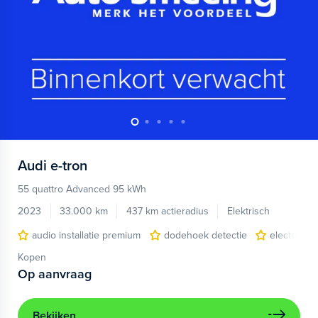
Audi
e-tron
55 quattro Advanced 95 kWh
2023
33.000 km
437 km actieradius
Elektrisch
audio installatie premium
dodehoek detectie
electronic 
Kopen
Op aanvraag
Bekijken