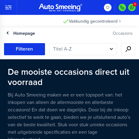
Vakkundig gecontroleerd >
Homepage
Occasions
Filteren
De mooiste occasions direct uit
voorraad
Bij Auto Smeeing maken we er een topsport van: het
inkopen van alleen de allermooiste en allerbeste
occasions! En dat doen we dagelijks. Door bij de inkoop
selectief te werk te gaan, bieden we je uitsluitend auto’s
van de beste kwaliteit. Stuk voor stuk unieke occasions
met uitgebreide specificaties en een lage