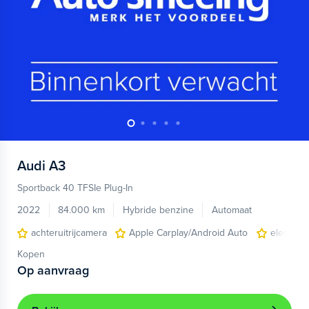
Audi
A3
Sportback 40 TFSIe Plug-In
2022
84.000 km
Hybride benzine
Automaat
achteruitrijcamera
Apple Carplay/Android Auto
electroni
Kopen
Op aanvraag