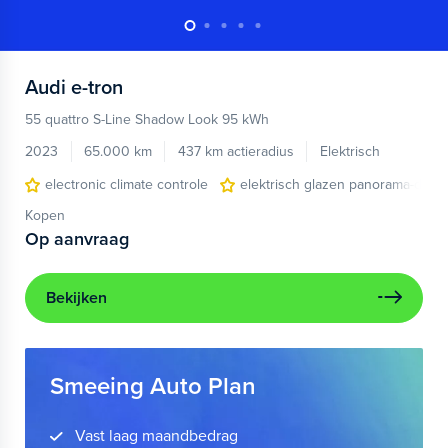
Audi
e-tron
55 quattro S-Line Shadow Look 95 kWh
2023
65.000 km
437 km actieradius
Elektrisch
electronic climate controle
elektrisch glazen panorama-dak
Kopen
Op aanvraag
Bekijken
Smeeing Auto Plan
Vast laag maandbedrag