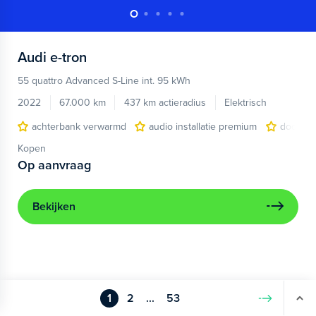
Audi
e-tron
55 quattro Advanced S-Line int. 95 kWh
2022
67.000 km
437 km actieradius
Elektrisch
achterbank verwarmd
audio installatie premium
dodehoe
Kopen
Op aanvraag
Bekijken
1
2
...
53
Volgende