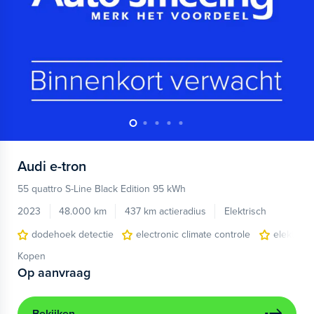
Audi
e-tron
55 quattro S-Line Black Edition 95 kWh
2023
48.000 km
437 km actieradius
Elektrisch
dodehoek detectie
electronic climate controle
elektris
Kopen
Op aanvraag