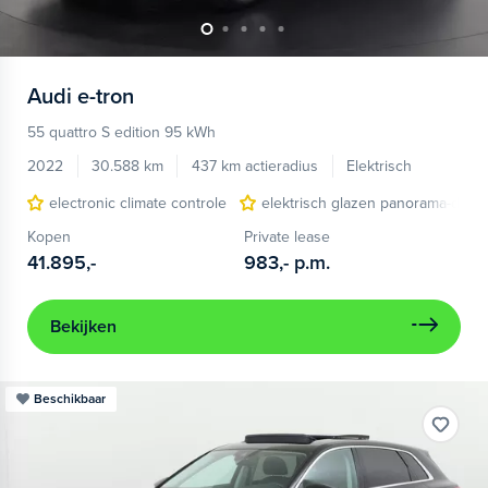
Audi
e-tron
55 quattro S edition 95 kWh
2022
30.588 km
437 km actieradius
Elektrisch
electronic climate controle
elektrisch glazen panorama-dak
Kopen
Private lease
41.895,-
983,-
p.m.
Bekijken
Beschikbaar