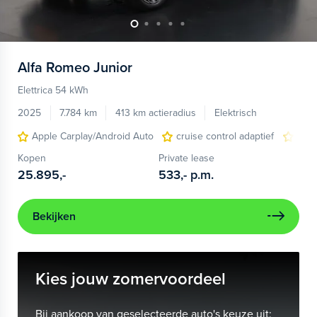
Alfa Romeo
Junior
Elettrica 54 kWh
2025
7.784 km
413 km actieradius
Elektrisch
Apple Carplay/Android Auto
cruise control adaptief
LED
Kopen
Private lease
25.895,-
533,-
p.m.
Bekijken
Kies jouw zomervoordeel
Bij aankoop van geselecteerde auto's keuze uit: