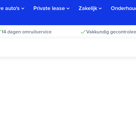
e auto's
Private lease
Zakelijk
Onderhou
14 dagen omruilservice
Vakkundig gecontrolee