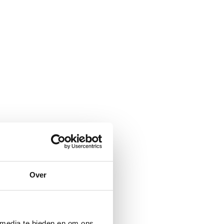
Over
 media te bieden en om ons