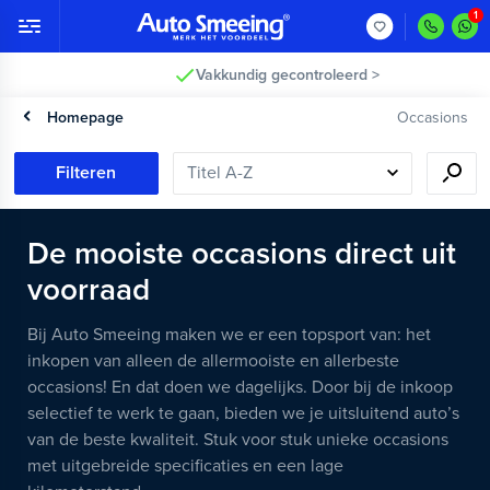
Vakkundig gecontroleerd >
Homepage
Occasions
Filteren
De mooiste occasions direct uit
voorraad
Bij Auto Smeeing maken we er een topsport van: het
inkopen van alleen de allermooiste en allerbeste
occasions! En dat doen we dagelijks. Door bij de inkoop
selectief te werk te gaan, bieden we je uitsluitend auto’s
van de beste kwaliteit. Stuk voor stuk unieke occasions
met uitgebreide specificaties en een lage