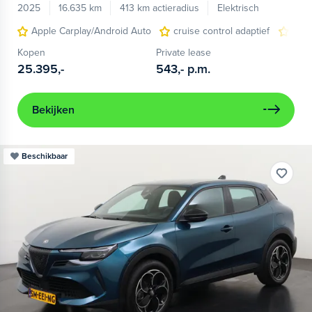
2025
16.635 km
413 km actieradius
Elektrisch
Apple Carplay/Android Auto
cruise control adaptief
LED
Kopen
Private lease
25.395,-
543,-
p.m.
Bekijken
Beschikbaar