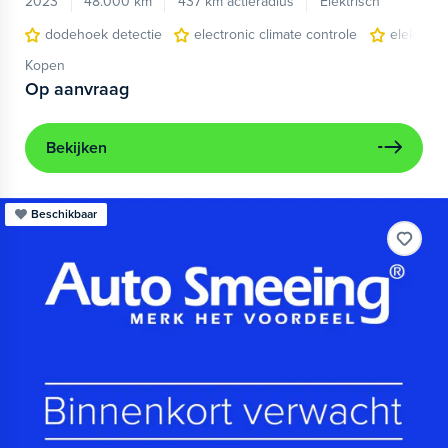
2023
48.000 km
437 km actieradius
Elektrisch
dodehoek detectie
electronic climate controle
elektris
Kopen
Op aanvraag
Bekijken
Beschikbaar