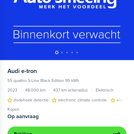
Audi
e-tron
55 quattro S-Line Black Edition 95 kWh
2023
48.000 km
437 km actieradius
Elektrisch
dodehoek detectie
electronic climate controle
elektris
Kopen
Op aanvraag