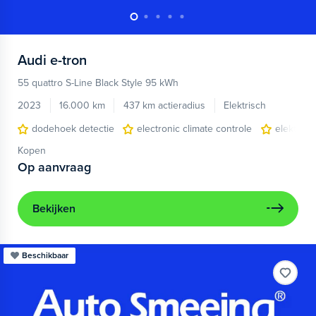
Audi
e-tron
55 quattro S-Line Black Style 95 kWh
2023
16.000 km
437 km actieradius
Elektrisch
dodehoek detectie
electronic climate controle
elektris
Kopen
Op aanvraag
Bekijken
Beschikbaar