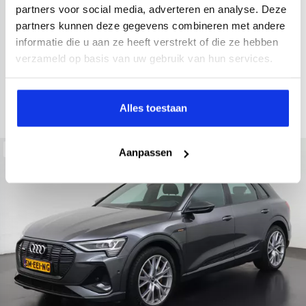
2021
52.979 km
Hybride benzine
Automaat
partners voor social media, adverteren en analyse. Deze
partners kunnen deze gegevens combineren met andere
achteruitrijcamera
Apple Carplay/Android Auto
electroni
informatie die u aan ze heeft verstrekt of die ze hebben
Kopen
verzameld op basis van uw gebruik van hun services.
Op aanvraag
Bekijken
Alles toestaan
Beschikbaar
Aanpassen