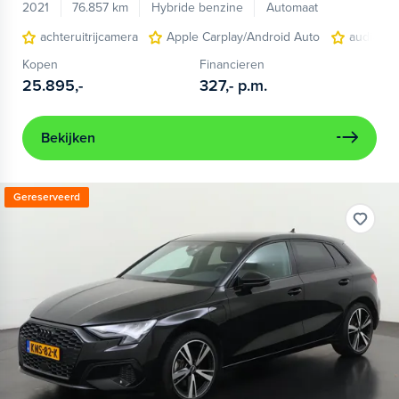
2021
76.857 km
Hybride benzine
Automaat
achteruitrijcamera
Apple Carplay/Android Auto
audio ins
Kopen
Financieren
25.895,-
327,-
p.m.
Bekijken
Gereserveerd