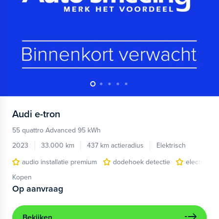
Audi
e-tron
55 quattro Advanced 95 kWh
2023
33.000 km
437 km actieradius
Elektrisch
audio installatie premium
dodehoek detectie
electronic 
Kopen
Op aanvraag
Bekijken