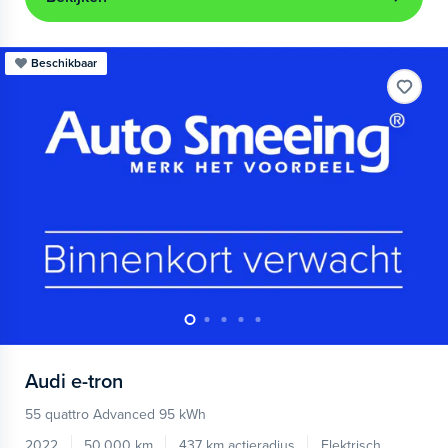
Beschikbaar
Audi
e-tron
55 quattro Advanced 95 kWh
2022
50.000 km
437 km actieradius
Elektrisch