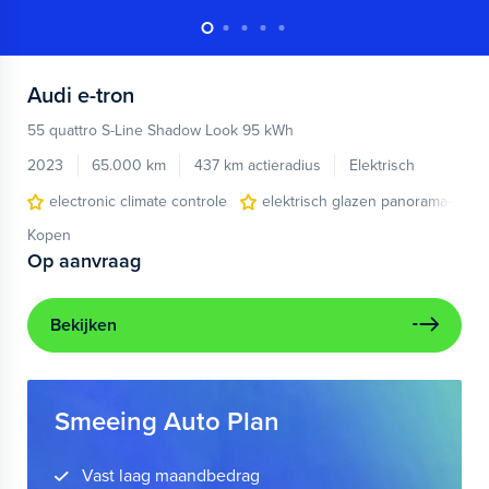
Audi
e-tron
55 quattro S-Line Shadow Look 95 kWh
2023
65.000 km
437 km actieradius
Elektrisch
electronic climate controle
elektrisch glazen panorama-dak
Kopen
Op aanvraag
Bekijken
Smeeing Auto Plan
Vast laag maandbedrag