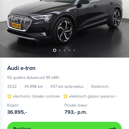
Audi
e-tron
55 quattro Advanced 95 kWh
2022
34.998 km
437 km actieradius
Elektrisch
electronic climate controle
elektrisch glazen panorama-dak
Kopen
Private lease
36.895,-
793,-
p.m.
Bekijken