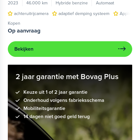
2023
46.000 km
Hybride benzine
Automaat
achteruitrijcamera
adaptief demping systeem
Apple Car
Kopen
Op aanvraag
Bekijken
2 jaar garantie met Bovag Plus
Keuze uit 1 of 2 jaar garantie
Onderhoud volgens fabrieksschema
Mobiliteitsgarantie
14 dagen niet goed geld terug