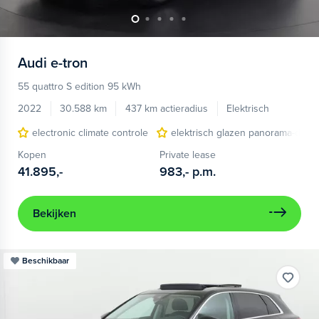
Audi
e-tron
55 quattro S edition 95 kWh
2022
30.588 km
437 km actieradius
Elektrisch
electronic climate controle
elektrisch glazen panorama-dak
Kopen
Private lease
41.895,-
983,-
p.m.
Bekijken
Beschikbaar