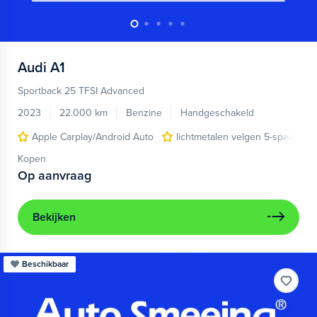
Audi
A1
Sportback 25 TFSI Advanced
2023
22.000 km
Benzine
Handgeschakeld
Apple Carplay/Android Auto
lichtmetalen velgen 5-spaaks 17
Kopen
Op aanvraag
Bekijken
Beschikbaar