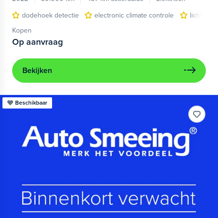
dodehoek detectie
electronic climate controle
lichtmeta
Kopen
Op aanvraag
Bekijken
Beschikbaar