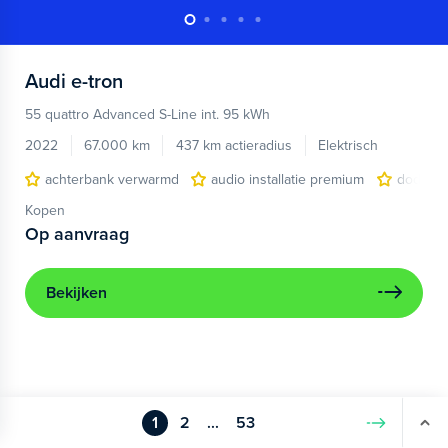
Audi
e-tron
55 quattro Advanced S-Line int. 95 kWh
2022
67.000 km
437 km actieradius
Elektrisch
achterbank verwarmd
audio installatie premium
dodehoe
Kopen
Op aanvraag
Bekijken
1
2
...
53
Volgende