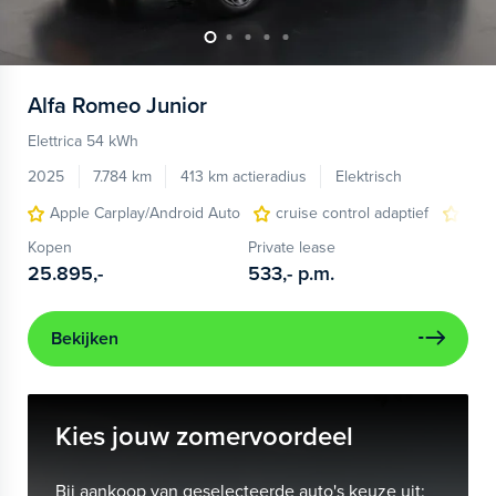
Alfa Romeo
Junior
Elettrica 54 kWh
2025
7.784 km
413 km actieradius
Elektrisch
Apple Carplay/Android Auto
cruise control adaptief
LED
Kopen
Private lease
25.895,-
533,-
p.m.
Bekijken
Kies jouw zomervoordeel
Bij aankoop van geselecteerde auto's keuze uit: