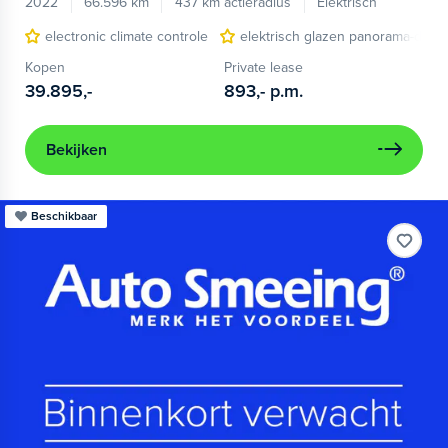
2022
66.596 km
437 km actieradius
Elektrisch
electronic climate controle
elektrisch glazen panorama-dak
Kopen
Private lease
39.895,-
893,-
p.m.
Bekijken
Beschikbaar