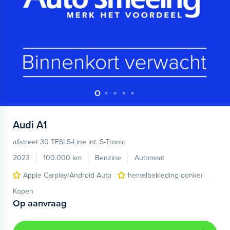
Audi
A1
allstreet 30 TFSI S-Line int. S-Tronic
2023
100.000 km
Benzine
Automaat
Apple Carplay/Android Auto
hemelbekleding donker
lic
Kopen
Op aanvraag