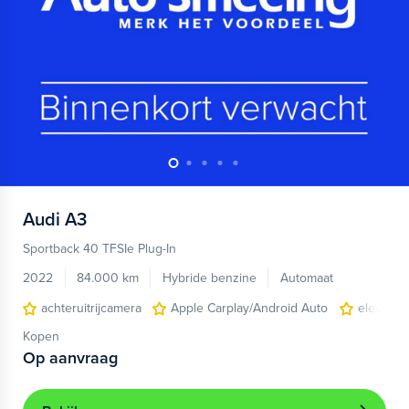
Audi
A3
Sportback 40 TFSIe Plug-In
2022
84.000 km
Hybride benzine
Automaat
achteruitrijcamera
Apple Carplay/Android Auto
electroni
Kopen
Op aanvraag