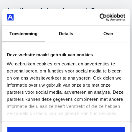
Highlights van deze SEAT zijn onder andere airco
Inruilvoorstel op deze auto?
(automatisch), alcantara bekleding, apple carplay/android
auto en nog veel meer.
Vul hier je gegevens in en vergeet niet foto's van je
inruilauto mee te sturen.
Toestemming
Details
Over
Je koopt hem voor € 23.945,- maar je kan deze SEAT
Arona ook bij ons financieren of leasen.
Kenteken huidige auto
Kilometerstand (bij benadering)
Deze website maakt gebruik van cookies
Maak snel een afspraak in de showroom of bestel hem
We gebruiken cookies om content en advertenties te
direct online.
personaliseren, om functies voor social media te bieden
en om ons websiteverkeer te analyseren. Ook delen we
Inruilvoorstel aanvragen
informatie over uw gebruik van onze site met onze
partners voor social media, adverteren en analyse. Deze
Wanneer je foto’s meestuurt ontvang je op
partners kunnen deze gegevens combineren met andere
maandag tot en met vrijdag binnen enkele uren
informatie die u aan ze heeft verstrekt of die ze hebben
een voorstel.
verzameld op basis van uw gebruik van hun services.