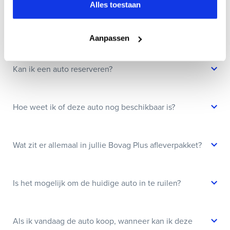
Veelgestelde vragen
Alles toestaan
Wanneer kan ik een proefrit maken?
Aanpassen
Kan ik een auto reserveren?
Hoe weet ik of deze auto nog beschikbaar is?
Wat zit er allemaal in jullie Bovag Plus afleverpakket?
Is het mogelijk om de huidige auto in te ruilen?
Als ik vandaag de auto koop, wanneer kan ik deze