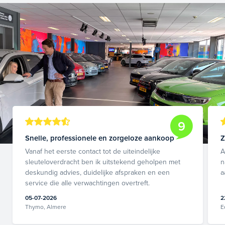
9
Snelle, professionele en zorgeloze aankoop
Z
Vanaf het eerste contact tot de uiteindelijke
A
sleuteloverdracht ben ik uitstekend geholpen met
n
deskundig advies, duidelijke afspraken en een
a
service die alle verwachtingen overtreft.
05-07-2026
2
Thymo, Almere
E