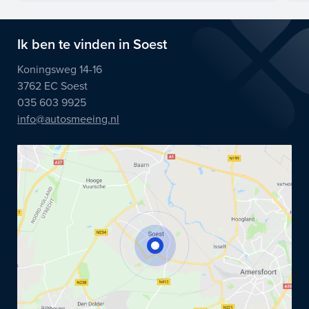
Ik ben te vinden in Soest
Koningsweg 14-16
3762 EC Soest
035 603 9925
info@autosmeeing.nl