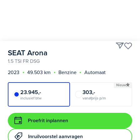
SEAT Arona
1.5 TSI FR DSG
2023
49.503 km
Benzine
Automaat
Nieuw
23.945,-
303,-
inclusief btw
vanafprijs p/m
Proefrit inplannen
Inruilvoorstel aanvragen