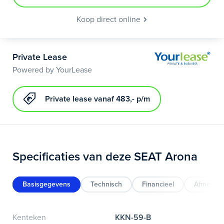
Koop direct online
Private Lease
Powered by YourLease
Private lease vanaf 483,- p/m
Specificaties van deze SEAT Arona
Basisgegevens
Technisch
Financieel
Afmeting
Kenteken
KKN-59-B