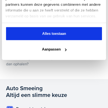
partners kunnen deze gegevens combineren met andere
Hoe weet ik of deze auto nog beschikbaar is?
informatie die u aan ze heeft verstrekt of die ze hebben
verzameld op basis van uw gebruik van hun services.
Wat zit er allemaal in jullie Bovag Plus afleverpakket?
Alles toestaan
Is het mogelijk om de huidige auto in te ruilen?
Aanpassen
Als ik vandaag de auto koop, wanneer kan ik deze
dan ophalen?
Auto Smeeing
Altijd een slimme keuze