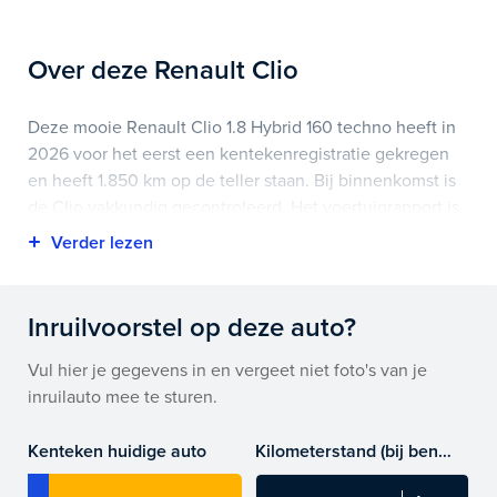
Over deze Renault Clio
Deze mooie Renault Clio 1.8 Hybrid 160 techno heeft in
2026 voor het eerst een kentekenregistratie gekregen
en heeft 1.850 km op de teller staan. Bij binnenkomst is
de Clio vakkundig gecontroleerd. Het voertuigrapport is
op deze pagina bij onderhoud en historie te
downloaden.
Highlights van deze Renault zijn onder andere
Inruilvoorstel op deze auto?
achteruitrijcamera, lichtmetalen velgen 16",
navigatiesysteem en nog veel meer.
Vul hier je gegevens in en vergeet niet foto's van je
inruilauto mee te sturen.
Je koopt hem voor € 27.945,- maar je kan deze Renault
Clio ook bij ons financieren of leasen.
Kenteken huidige auto
Kilometerstand (bij benadering)