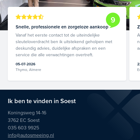
9
Snelle, professionele en zorgeloze aankoop
Z
Vanaf het eerste contact tot de uiteindelijke
A
sleuteloverdracht ben ik uitstekend geholpen met
n
deskundig advies, duidelijke afspraken en een
a
service die alle verwachtingen overtreft.
05-07-2026
2
Thymo, Almere
E
Ik ben te vinden in Soest
Koningsweg 14-16
3762 EC Soest
035 603 9925
info@autosmeeing.nl