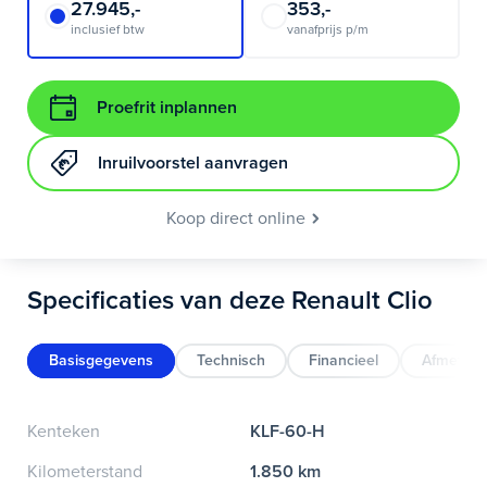
27.945,-
353,-
inclusief btw
vanafprijs p/m
Proefrit inplannen
Inruilvoorstel aanvragen
Koop direct online
Specificaties van deze Renault Clio
Basisgegevens
Technisch
Financieel
Afmeting
Kenteken
KLF-60-H
Kilometerstand
1.850 km