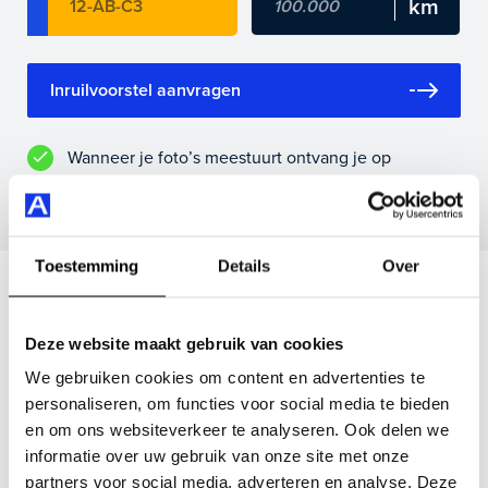
Maak snel een afspraak in de showroom of bestel hem
direct online.
Inruilvoorstel aanvragen
Wanneer je foto’s meestuurt ontvang je op
maandag tot en met vrijdag binnen enkele uren
een voorstel.
Toestemming
Details
Over
Veelgestelde vragen
Deze website maakt gebruik van cookies
Wanneer kan ik een proefrit maken?
We gebruiken cookies om content en advertenties te
personaliseren, om functies voor social media te bieden
Kan ik een auto reserveren?
en om ons websiteverkeer te analyseren. Ook delen we
informatie over uw gebruik van onze site met onze
partners voor social media, adverteren en analyse. Deze