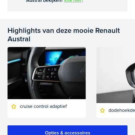
Austral bekijken?
Klik hier!
Highlights van deze mooie Renault
Austral
cruise control adaptief
dodehoekdet
Opties & accessoires