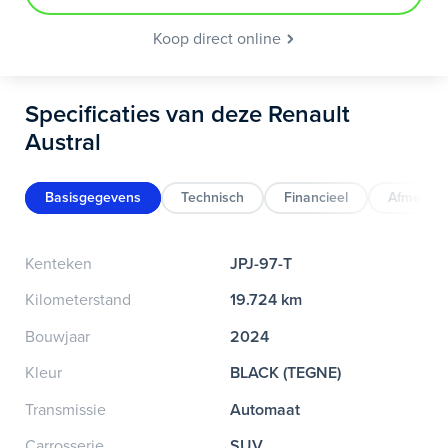
Koop direct online
Specificaties van deze Renault
Austral
Basisgegevens
Technisch
Financieel
Afmeting
Kenteken
JPJ-97-T
Kilometerstand
19.724 km
Bouwjaar
2024
Kleur
BLACK (TEGNE)
Transmissie
Automaat
Carrosserie
SUV