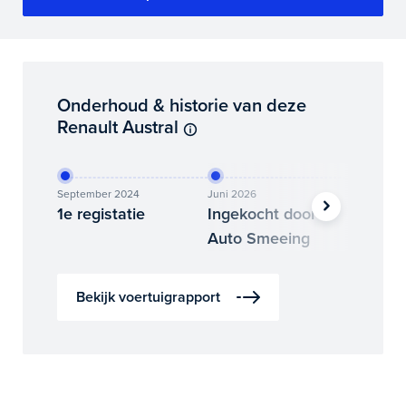
Onderhoud & historie van deze
Renault Austral
September 2024
Juni 2026
Juli 2026
1e registatie
Ingekocht door
Binne
Auto Smeeing
Auto 
Bekijk voertuigrapport