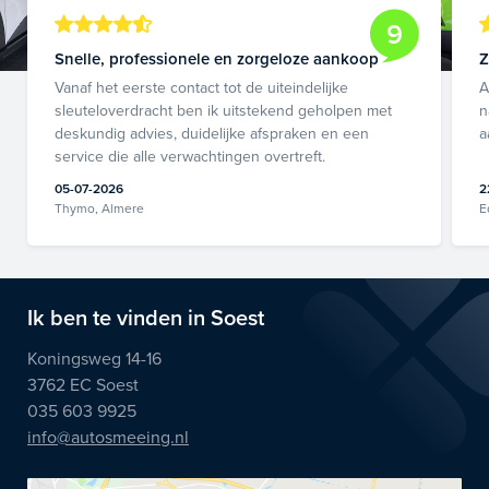
9
Snelle, professionele en zorgeloze aankoop
Z
Vanaf het eerste contact tot de uiteindelijke
A
sleuteloverdracht ben ik uitstekend geholpen met
n
deskundig advies, duidelijke afspraken en een
a
service die alle verwachtingen overtreft.
05-07-2026
2
Thymo, Almere
E
Ik ben te vinden in Soest
Koningsweg 14-16
3762 EC Soest
035 603 9925
info@autosmeeing.nl