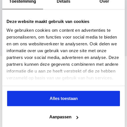
Toestemming
Details
Over
Inruilvoorstel aanvragen
Deze website maakt gebruik van cookies
We gebruiken cookies om content en advertenties te
Wanneer je foto’s meestuurt ontvang je op
personaliseren, om functies voor social media te bieden
maandag tot en met vrijdag binnen enkele uren
en om ons websiteverkeer te analyseren. Ook delen we
een voorstel.
informatie over uw gebruik van onze site met onze
partners voor social media, adverteren en analyse. Deze
partners kunnen deze gegevens combineren met andere
Veelgestelde vragen
informatie die u aan ze heeft verstrekt of die ze hebben
verzameld op basis van uw gebruik van hun services.
Wanneer kan ik een proefrit maken?
Alles toestaan
Kan ik een auto reserveren?
Aanpassen
Hoe weet ik of deze auto nog beschikbaar is?