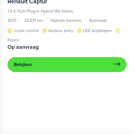
Renault
Captur
1.6 E-Tech Plug-in Hybrid 160 Intens
2021
32.631 km
Hybride benzine
Automaat
cruise control
keyless entry
LED koplampen
lichtm
Kopen
Op aanvraag
Bekijken