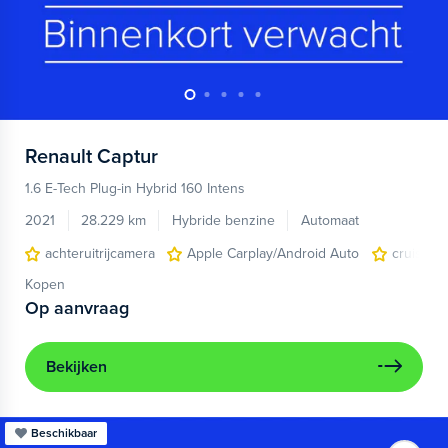
Renault
Captur
1.6 E-Tech Plug-in Hybrid 160 Intens
2021
28.229 km
Hybride benzine
Automaat
achteruitrijcamera
Apple Carplay/Android Auto
cruise co
Kopen
Op aanvraag
Bekijken
Beschikbaar