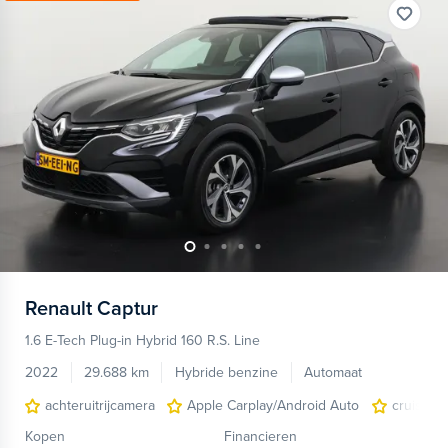
Renault
Captur
1.6 E-Tech Plug-in Hybrid 160 R.S. Line
2022
29.688 km
Hybride benzine
Automaat
achteruitrijcamera
Apple Carplay/Android Auto
cruise co
Kopen
Financieren