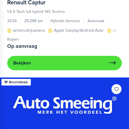
Renault
Captur
1.6 E-Tech full hybrid 145 Techno
2024
29.288 km
Hybride benzine
Automaat
achteruitrijcamera
Apple Carplay/Android Auto
cruise co
Kopen
Op aanvraag
Bekijken
Beschikbaar