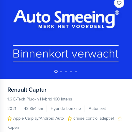
Renault
Captur
1.6 E-Tech Plug-in Hybrid 160 Intens
2021
48.854 km
Hybride benzine
Automaat
Apple Carplay/Android Auto
cruise control adaptief
dode
Kopen