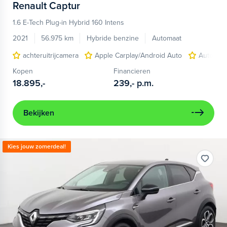
Renault
Captur
1.6 E-Tech Plug-in Hybrid 160 Intens
2021
56.975 km
Hybride benzine
Automaat
achteruitrijcamera
Apple Carplay/Android Auto
Autonom
Kopen
Financieren
18.895,-
239,-
p.m.
Bekijken
Kies jouw zomerdeal!