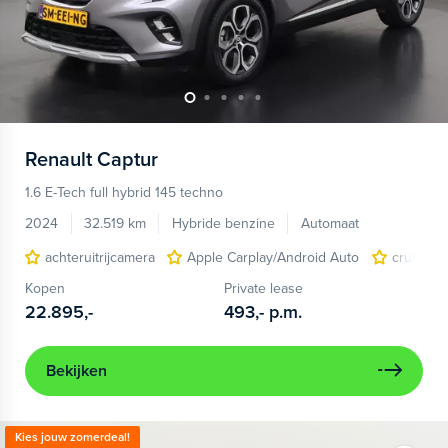
Renault
Captur
1.6 E-Tech full hybrid 145 techno
2024
32.519 km
Hybride benzine
Automaat
achteruitrijcamera
Apple Carplay/Android Auto
cruise co
Kopen
Private lease
22.895,-
493,-
p.m.
Bekijken
Kies jouw zomerdeal!