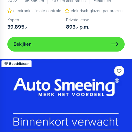
2022
66.596 km
437 km actieradius
Elektrisch
electronic climate controle
elektrisch glazen panorama-dak
Kopen
Private lease
39.895,-
893,-
p.m.
Bekijken
Beschikbaar