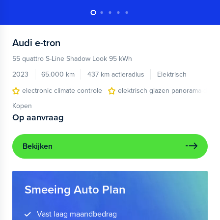
Audi
e-tron
55 quattro S-Line Shadow Look 95 kWh
2023
65.000 km
437 km actieradius
Elektrisch
electronic climate controle
elektrisch glazen panorama-dak
Kopen
Op aanvraag
Bekijken
Smeeing Auto Plan
Vast laag maandbedrag