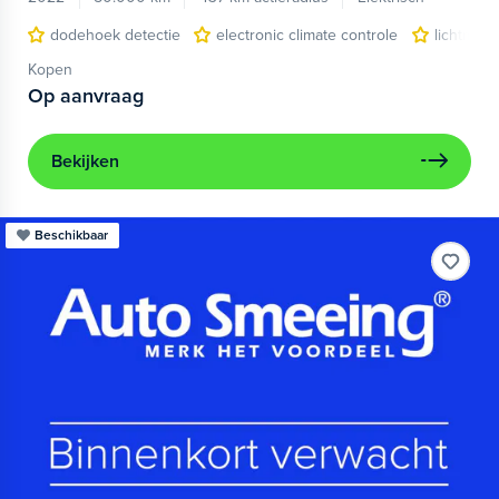
dodehoek detectie
electronic climate controle
lichtmeta
Kopen
Op aanvraag
Bekijken
Beschikbaar