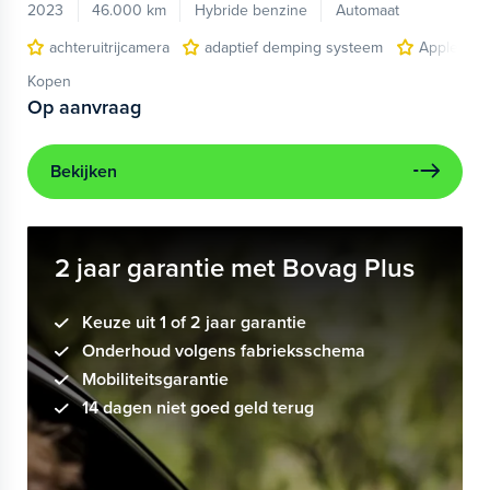
2023
46.000 km
Hybride benzine
Automaat
achteruitrijcamera
adaptief demping systeem
Apple Car
Kopen
Op aanvraag
Bekijken
2 jaar garantie met Bovag Plus
Keuze uit 1 of 2 jaar garantie
Onderhoud volgens fabrieksschema
Mobiliteitsgarantie
14 dagen niet goed geld terug