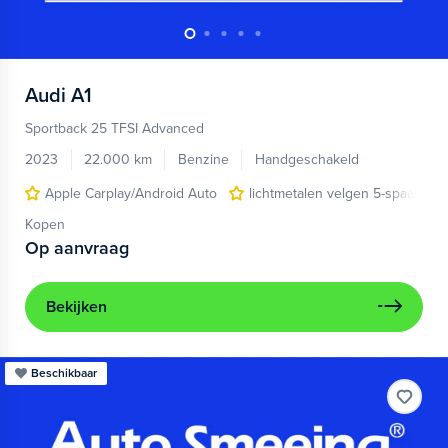
Audi
A1
Sportback 25 TFSI Advanced
2023
22.000 km
Benzine
Handgeschakeld
Apple Carplay/Android Auto
lichtmetalen velgen 5-spaaks 17
Kopen
Op aanvraag
Bekijken
Beschikbaar