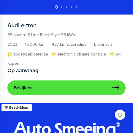
Audi
e-tron
55 quattro S-Line Black Style 95 kWh
2023
16.000 km
437 km actieradius
Elektrisch
dodehoek detectie
electronic climate controle
elektris
Kopen
Op aanvraag
Bekijken
Beschikbaar