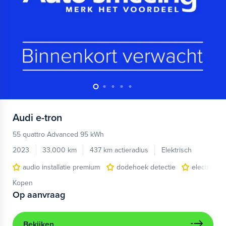
Audi
e-tron
55 quattro Advanced 95 kWh
2023
33.000 km
437 km actieradius
Elektrisch
audio installatie premium
dodehoek detectie
electronic 
Kopen
Op aanvraag
Bekijken