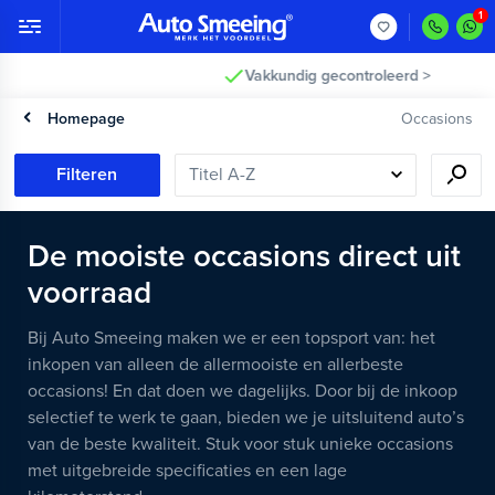
Vakkundig gecontroleerd >
Homepage
Occasions
Filteren
De mooiste occasions direct uit
voorraad
Bij Auto Smeeing maken we er een topsport van: het
inkopen van alleen de allermooiste en allerbeste
occasions! En dat doen we dagelijks. Door bij de inkoop
selectief te werk te gaan, bieden we je uitsluitend auto’s
van de beste kwaliteit. Stuk voor stuk unieke occasions
met uitgebreide specificaties en een lage