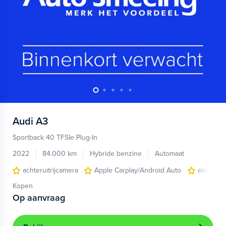
Audi
A3
Sportback 40 TFSIe Plug-In
2022
84.000 km
Hybride benzine
Automaat
achteruitrijcamera
Apple Carplay/Android Auto
electroni
Kopen
Op aanvraag