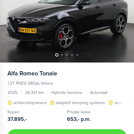
Alfa Romeo
Tonale
1.3T PHEV 280pk Veloce
2025
26.351 km
Hybride benzine
Automaat
achteruitrijcamera
adaptief demping systeem
audio inst
Kopen
Private lease
37.895,-
653,-
p.m.