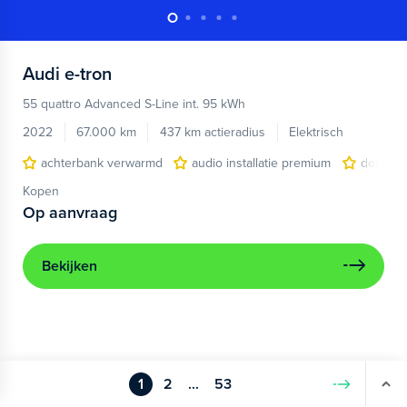
Audi
e-tron
55 quattro Advanced S-Line int. 95 kWh
2022
67.000 km
437 km actieradius
Elektrisch
achterbank verwarmd
audio installatie premium
dodehoe
Kopen
Op aanvraag
Bekijken
1
2
...
53
Volgende