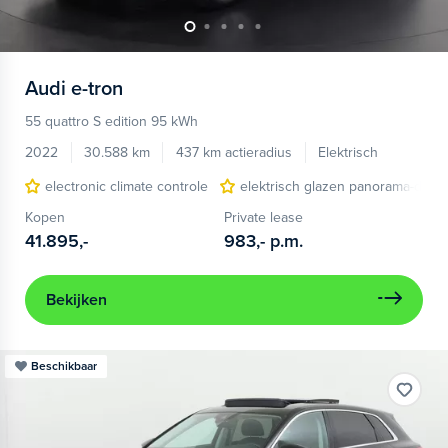
Audi
e-tron
55 quattro S edition 95 kWh
2022
30.588 km
437 km actieradius
Elektrisch
electronic climate controle
elektrisch glazen panorama-dak
Kopen
Private lease
41.895,-
983,-
p.m.
Bekijken
Beschikbaar