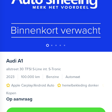
Audi
A1
allstreet 30 TFSI S-Line int. S-Tronic
2023
100.000 km
Benzine
Automaat
Apple Carplay/Android Auto
hemelbekleding donker
lic
Kopen
Op aanvraag