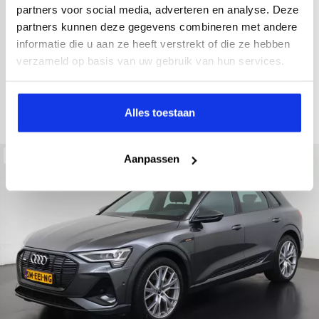
2021
52.979 km
Hybride benzine
Automaat
partners voor social media, adverteren en analyse. Deze
partners kunnen deze gegevens combineren met andere
achteruitrijcamera
Apple Carplay/Android Auto
electroni
informatie die u aan ze heeft verstrekt of die ze hebben
Kopen
verzameld op basis van uw gebruik van hun services.
Op aanvraag
Bekijken
Alles toestaan
Beschikbaar
Aanpassen