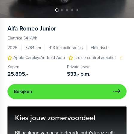
Alfa Romeo
Junior
Elettrica 54 kWh
2025
7.784 km
413 km actieradius
Elektrisch
Apple Carplay/Android Auto
cruise control adaptief
LED
Kopen
Private lease
25.895,-
533,-
p.m.
Bekijken
Kies jouw zomervoordeel
Bij aankoop van geselecteerde auto's keuze uit: