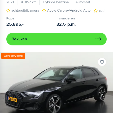
2021
76.857 km
Hybride benzine
Automaat
achteruitrijcamera
Apple Carplay/Android Auto
audio ins
Kopen
Financieren
25.895,-
327,-
p.m.
Bekijken
Gereserveerd