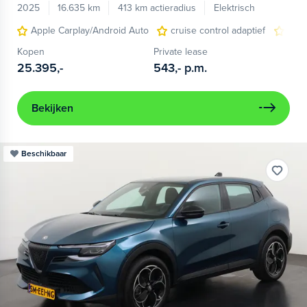
2025
16.635 km
413 km actieradius
Elektrisch
Apple Carplay/Android Auto
cruise control adaptief
LED
Kopen
Private lease
25.395,-
543,-
p.m.
Bekijken
Beschikbaar