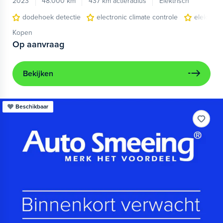
2023
48.000 km
437 km actieradius
Elektrisch
dodehoek detectie
electronic climate controle
elektris
Kopen
Op aanvraag
Bekijken
Beschikbaar