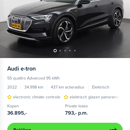
Audi
e-tron
55 quattro Advanced 95 kWh
2022
34.998 km
437 km actieradius
Elektrisch
electronic climate controle
elektrisch glazen panorama-dak
Kopen
Private lease
36.895,-
793,-
p.m.
Bekijken