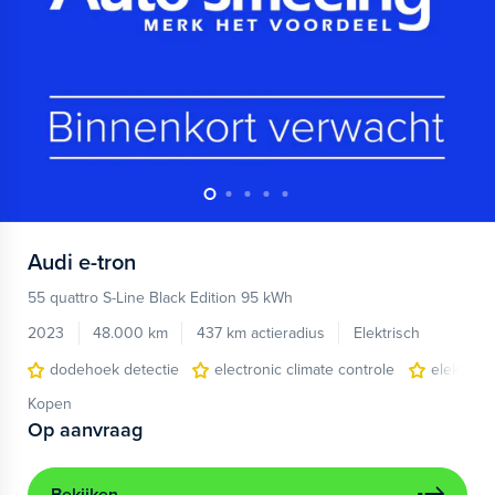
Audi
e-tron
55 quattro S-Line Black Edition 95 kWh
2023
48.000 km
437 km actieradius
Elektrisch
dodehoek detectie
electronic climate controle
elektris
Kopen
Op aanvraag