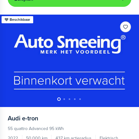
Beschikbaar
Audi
e-tron
55 quattro Advanced 95 kWh
2022
50.000 km
437 km actieradius
Elektrisch