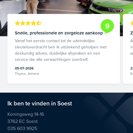
9
Snelle, professionele en zorgeloze aankoop
Z
Vanaf het eerste contact tot de uiteindelijke
A
sleuteloverdracht ben ik uitstekend geholpen met
n
deskundig advies, duidelijke afspraken en een
a
service die alle verwachtingen overtreft.
05-07-2026
2
Thymo, Almere
E
Ik ben te vinden in Soest
Koningsweg 14-16
3762 EC Soest
035 603 9925