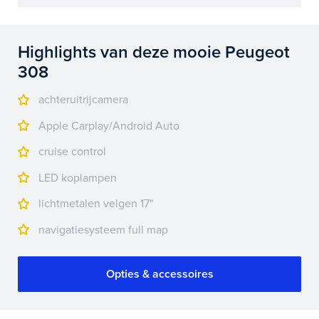
Highlights van deze mooie Peugeot
308
achteruitrijcamera
Apple Carplay/Android Auto
cruise control
LED koplampen
lichtmetalen velgen 17"
navigatiesysteem full map
Opties & accessoires