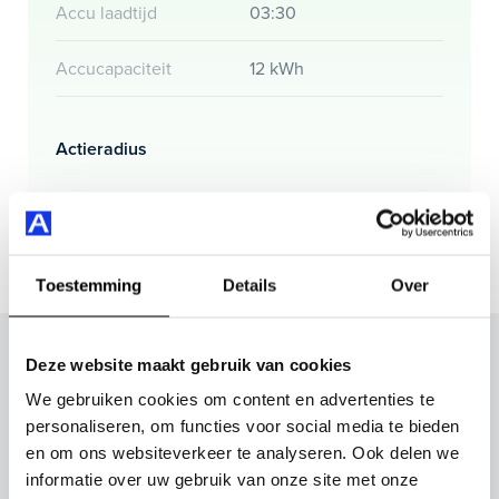
Accu laadtijd
03:30
Accucapaciteit
12 kWh
Actieradius
Actieradius (WLTP)
60 km
Toestemming
Details
Over
Inruilvoorstel op deze auto?
Deze website maakt gebruik van cookies
Vul hier je gegevens in en vergeet niet foto's van je
We gebruiken cookies om content en advertenties te
inruilauto mee te sturen.
personaliseren, om functies voor social media te bieden
en om ons websiteverkeer te analyseren. Ook delen we
informatie over uw gebruik van onze site met onze
Kenteken huidige auto
Kilometerstand (bij benadering)