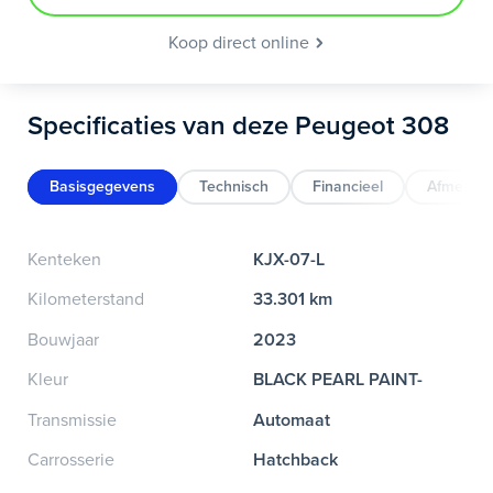
Koop direct online
Specificaties van deze Peugeot 308
Basisgegevens
Technisch
Financieel
Afmeting
Kenteken
KJX-07-L
Kilometerstand
33.301 km
Bouwjaar
2023
Kleur
BLACK PEARL PAINT-
Transmissie
Automaat
Carrosserie
Hatchback