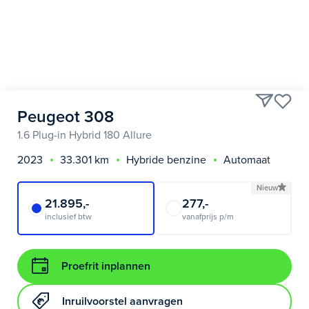
Peugeot 308
1.6 Plug-in Hybrid 180 Allure
2023
33.301 km
Hybride benzine
Automaat
Nieuw
21.895,-
277,-
inclusief btw
vanafprijs p/m
Proefrit inplannen
Inruilvoorstel aanvragen