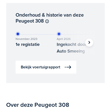
Onderhoud & historie van deze
Peugeot 308
November 2023
April 2026
Mei 2026
1e registatie
Ingekocht door
Binne
Auto Smeeing
Auto 
Bekijk voertuigrapport
Over deze Peugeot 308