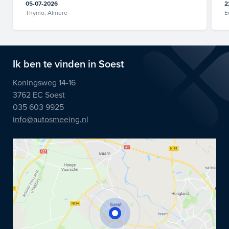
05-07-2026
2
Thymo, Almere
E
Ik ben te vinden in Soest
Koningsweg 14-16
3762 EC Soest
035 603 9925
info@autosmeeing.nl