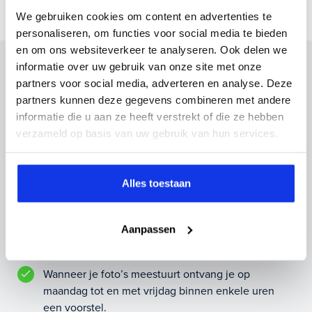
We gebruiken cookies om content en advertenties te
personaliseren, om functies voor social media te bieden
en om ons websiteverkeer te analyseren. Ook delen we
Inruilvoorstel op deze auto?
informatie over uw gebruik van onze site met onze
partners voor social media, adverteren en analyse. Deze
Vul hier je gegevens in en vergeet niet foto's van je
partners kunnen deze gegevens combineren met andere
inruilauto mee te sturen.
informatie die u aan ze heeft verstrekt of die ze hebben
verzameld op basis van uw gebruik van hun services.
Kenteken huidige auto
Kilometerstand (bij benadering)
Alles toestaan
Aanpassen
Inruilvoorstel aanvragen
Wanneer je foto’s meestuurt ontvang je op
maandag tot en met vrijdag binnen enkele uren
een voorstel.