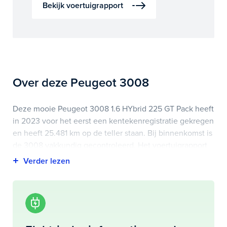
Bekijk voertuigrapport
Over deze Peugeot 3008
Deze mooie Peugeot 3008 1.6 HYbrid 225 GT Pack heeft
in 2023 voor het eerst een kentekenregistratie gekregen
en heeft 25.481 km op de teller staan. Bij binnenkomst is
de 3008 vakkundig gecontroleerd. Het voertuigrapport
is op deze pagina bij onderhoud en historie te
downloaden.
Highlights van deze Peugeot zijn onder andere alcantara
interieurdelen, apple carplay/android auto, electronic
climate controle en nog veel meer.