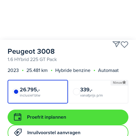
Peugeot 3008
1.6 HYbrid 225 GT Pack
2023
25.481 km
Hybride benzine
Automaat
Nieuw
26.795,-
339,-
inclusief btw
vanafprijs p/m
Proefrit inplannen
Inruilvoorstel aanvragen