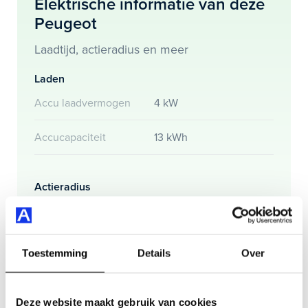
Elektrische informatie van deze
Peugeot
Je koopt hem voor € 26.795,- maar je kan deze Peugeot
3008 ook bij ons financieren of leasen.
Laadtijd, actieradius en meer
Maak snel een afspraak in de showroom of bestel hem
Laden
direct online.
Accu laadvermogen
4 kW
Accucapaciteit
13 kWh
Actieradius
Actieradius (WLTP)
56 km
Toestemming
Details
Over
Gemmiddeld elektrisch
20.5 kW
verbuik
Deze website maakt gebruik van cookies