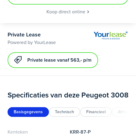
Koop direct online
Private Lease
Powered by YourLease
Private lease vanaf 563,- p/m
Specificaties van deze Peugeot 3008
Basisgegevens
Technisch
Financieel
Afmeting
Kenteken
KRR-87-P