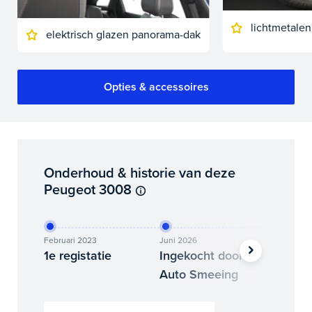
lichtmetalen
elektrisch glazen panorama-dak
Opties & accessoires
Onderhoud & historie van deze
Peugeot 3008
Februari 2023
Juni 2026
Juli 2026
1e registatie
Ingekocht door
Binne
Auto Smeeing
Auto 