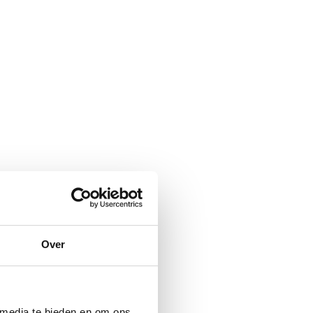
Over
 media te bieden en om ons