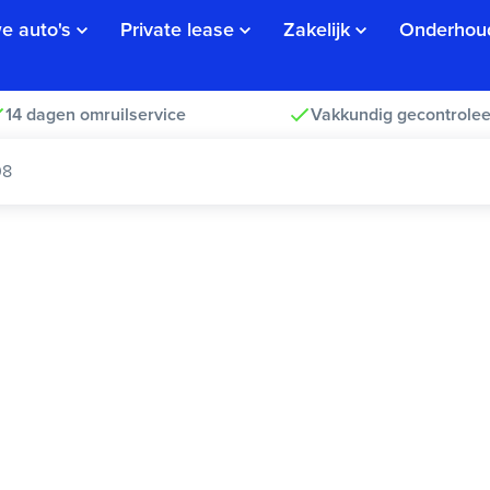
e auto's
Private lease
Zakelijk
Onderhou
14 dagen omruilservice
Vakkundig gecontrolee
08