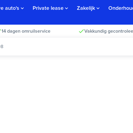
e auto's
Private lease
Zakelijk
Onderhou
14 dagen omruilservice
Vakkundig gecontrolee
08