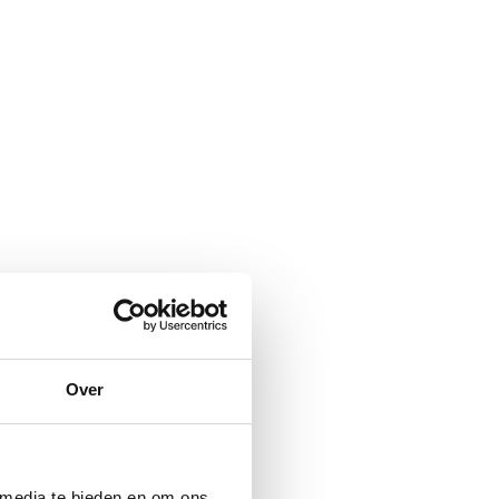
Over
 media te bieden en om ons