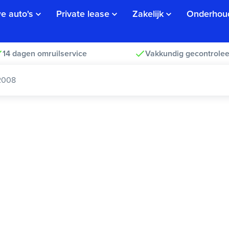
e auto's
Private lease
Zakelijk
Onderhou
14 dagen omruilservice
Vakkundig gecontrolee
2008