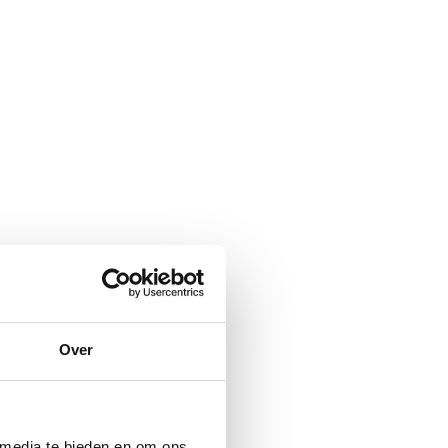
Over
 media te bieden en om ons