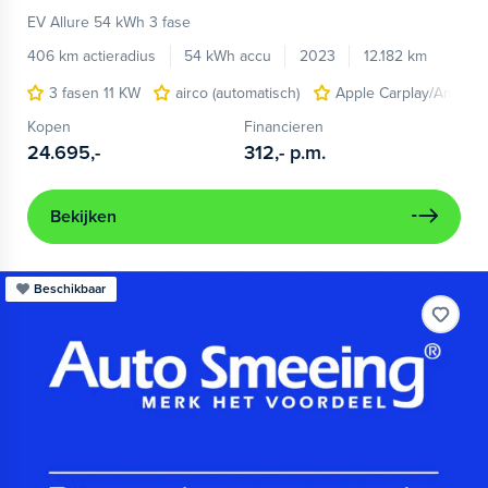
EV Allure 54 kWh 3 fase
406 km actieradius
54 kWh accu
2023
12.182 km
3 fasen 11 KW
airco (automatisch)
Apple Carplay/Android
Kopen
Financieren
24.695,-
312,-
p.m.
Bekijken
Beschikbaar