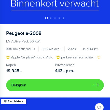
Peugeot
e-2008
EV Active Pack 50 kWh
330 km actieradius
50 kWh accu
2023
45.490 km
Apple Carplay/Android Auto
parkeersensor achter
War
Kopen
Private lease
19.945,-
443,-
p.m.
Bekijken
Beschikbaar