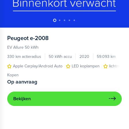
Peugeot
e-2008
EV Allure 50 kWh
330 km actieradius
50 kWh accu
2020
59.093 km
Apple Carplay/Android Auto
LED koplampen
lichtmetale
Kopen
Op aanvraag
Bekijken