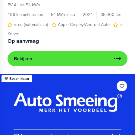
EV Allure 54 kWh
406 km actieradius
54 kWh accu
2024
35.000 km
airco (automatisch)
Apple Carplay/Android Auto
lichtmet
Kopen
Op aanvraag
Bekijken
Beschikbaar