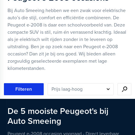
Bij Auto Smeeing hebben we een zwak voor elektrische
auto’s die stijl, comfort en efficiëntie combineren. De
Peugeot e-2008 is daar een schoolvoorbeeld van. Deze
compacte SUV is stil, ruim én verrassend krachtig. Ideaal
als je elektrisch wilt rijden zonder in te leveren op
uitstraling. Ben je op zoek naar een Peugeot e-2008
occasion? Dan zit je bij ons goed. Wij bieden alleen
zorgvuldig geselecteerde exemplaren met lage
kilometerstanden.
Filteren
De
5
mooiste
Peugeot's
bij
Auto Smeeing
Peugeot e-2008 occasion voorraad - Direct leverbaar