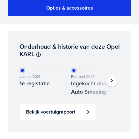
Opties & accessoires
Onderhoud & historie van deze Opel
KARL
Januari 2019
Februari 2026
Februari
1e registatie
Ingekocht door
Binne
Auto Smeeing
Auto 
Bekijk voertuigrapport