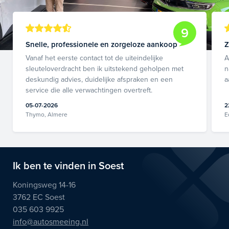
9
Snelle, professionele en zorgeloze aankoop
Z
Vanaf het eerste contact tot de uiteindelijke
A
sleuteloverdracht ben ik uitstekend geholpen met
n
deskundig advies, duidelijke afspraken en een
a
service die alle verwachtingen overtreft.
05-07-2026
2
Thymo, Almere
E
Ik ben te vinden in Soest
Koningsweg 14-16
3762 EC Soest
035 603 9925
info@autosmeeing.nl