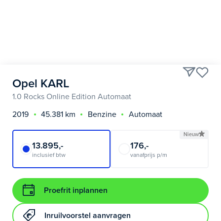
Opel KARL
1.0 Rocks Online Edition Automaat
2019
45.381 km
Benzine
Automaat
Nieuw
13.895,-
176,-
inclusief btw
vanafprijs p/m
Proefrit inplannen
Inruilvoorstel aanvragen