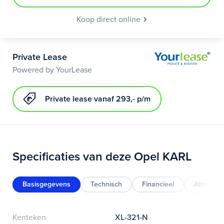
Koop direct online
Private Lease
Powered by YourLease
Private lease vanaf 293,- p/m
Specificaties van deze Opel KARL
Basisgegevens
Technisch
Financieel
Afmeting
Kenteken
XL-321-N