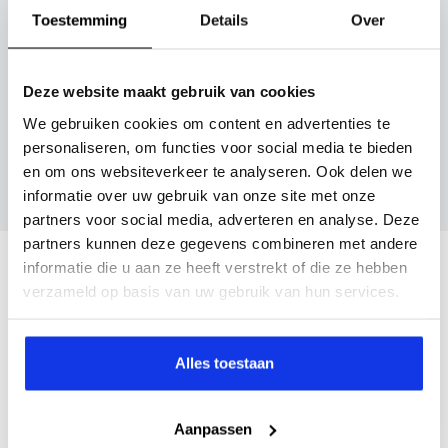
Maak snel een afspraak in de showroom of bestel hem
Toestemming
Details
Over
direct online.
Inruilvoorstel aanvragen
Deze website maakt gebruik van cookies
We gebruiken cookies om content en advertenties te
Wanneer je foto’s meestuurt ontvang je op
personaliseren, om functies voor social media te bieden
maandag tot en met vrijdag binnen enkele uren
en om ons websiteverkeer te analyseren. Ook delen we
een voorstel.
informatie over uw gebruik van onze site met onze
partners voor social media, adverteren en analyse. Deze
partners kunnen deze gegevens combineren met andere
Veelgestelde vragen
informatie die u aan ze heeft verstrekt of die ze hebben
verzameld op basis van uw gebruik van hun services.
Wanneer kan ik een proefrit maken?
Alles toestaan
Kan ik een auto reserveren?
Aanpassen