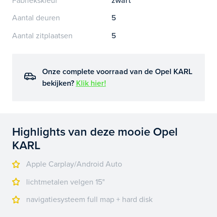
Fabriekskleur
zwart
Aantal deuren
5
Aantal zitplaatsen
5
Onze complete voorraad van de Opel KARL
bekijken?
Klik hier!
Highlights van deze mooie Opel
KARL
Apple Carplay/Android Auto
lichtmetalen velgen 15"
navigatiesysteem full map + hard disk