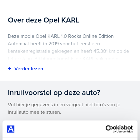
Over deze Opel KARL
Deze mooie Opel KARL 1.0 Rocks Online Edition
Automaat heeft in 2019 voor het eerst een
kentekenregistratie gekregen en heeft 45.381 km op de
teller staan. Bij binnenkomst is de KARL vakkundig
gecontroleerd. Het voertuigrapport is op deze pagina bij
onderhoud en historie te downloaden.
Highlights van deze Opel zijn onder andere apple
Inruilvoorstel op deze auto?
carplay/android auto, lichtmetalen velgen 15",
navigatiesysteem full map + hard disk en nog veel meer.
Vul hier je gegevens in en vergeet niet foto's van je
inruilauto mee te sturen.
Je koopt hem voor € 13.895,- maar je kan deze Opel
KARL ook bij ons financieren of leasen.
Kenteken huidige auto
Kilometerstand (bij benadering)