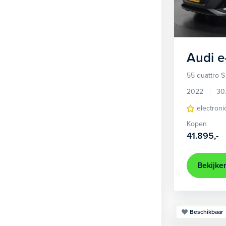
1
Hatchback
381
2
MPV
22
3
Overig
2
Audi
e
4
Personenbus
2
55 quattro S
5
SUV
499
2022
30
6
Sedan
electroni
18
Kopen
Stationwagon
97
41.895,-
Terreinwagen
1
Trike
1
Bekijke
Beschikbaar