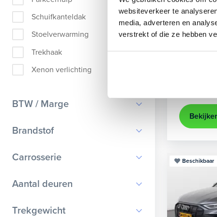
Audi
A
websiteverkeer te analyseren
Schuifkanteldak
media, adverteren en analys
Sportback 4
Stoelverwarming
verstrekt of die ze hebben v
2021
35.
Trekhaak
Apple Ca
Xenon verlichting
Kopen
25.895,-
BTW / Marge
Bekijke
BTW
Brandstof
Marge
Benzine
Carrosserie
Beschikbaar
Diesel
Bestelauto
9
Aantal deuren
Elektrisch
Cabriolet
9
Hybride benzine
0
Trekgewicht
Chassis cabine
1