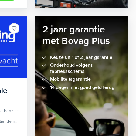
2 jaar garantie
met Bovag Plus
Keuze uit 1 of 2 jaar garantie
Onderhoud volgens
fabrieksschema
Mobiliteitsgarantie
14 dagen niet goed geld terug
le
de benzine
Automaat
tief demping systeem
cruise control adaptief
Apple Carplay/Android Auto
dodehoek detectie
elektrisch glaze
audio instal