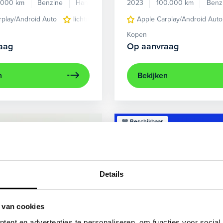
.000 km
Benzine
Handgeschakeld
2023
100.000 km
Benz
rplay/Android Auto
lichtmetalen velgen 5-spaaks 17"
Apple Carplay/Android Auto
voorstoel
Kopen
aag
Op aanvraag
n
Bekijken
Beschikbaar
Details
 van cookies
ent en advertenties te personaliseren, om functies voor social