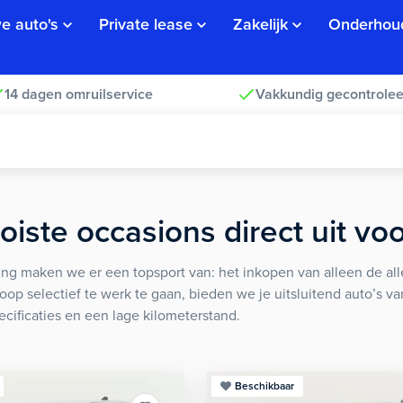
e auto's
Private lease
Zakelijk
Onderhou
14 dagen omruilservice
Vakkundig gecontrolee
iste occasions direct uit vo
ng maken we er een topsport van: het inkopen van alleen de alle
koop selectief te werk te gaan, bieden we je uitsluitend auto’s v
ecificaties en een lage kilometerstand.
Beschikbaar