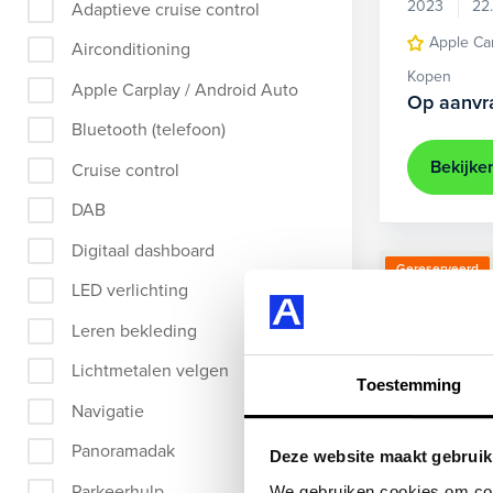
2023
22
Adaptieve cruise control
Apple Ca
Airconditioning
Kopen
Apple Carplay / Android Auto
Op aanvr
Bluetooth (telefoon)
Bekijke
Cruise control
DAB
Digitaal dashboard
Gereserveerd
LED verlichting
Leren bekleding
Lichtmetalen velgen
Toestemming
Navigatie
Panoramadak
Deze website maakt gebruik
Parkeerhulp
We gebruiken cookies om cont