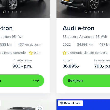
-tron
Audi
e-tron
 edition 95 kWh
55 quattro Advanced 95 kWh
.588 km
437 km actieradius
Elektrisch
2022
34.998 km
437 km
c climate controle
elektrisch glazen panorama-dak
electronic climate controle
lederen/stof
Private lease
Kopen
Private le
983,-
p.m.
36.895,-
793,-
p.
n
Bekijken
Beschikbaar