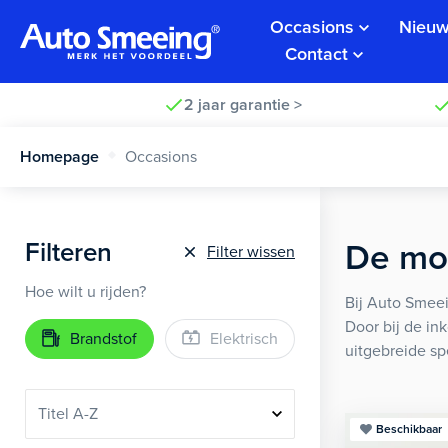
Occasions
Nieuw
Contact
2 jaar garantie >
Homepage
Occasions
Filteren
De moo
Filter wissen
Hoe wilt u rijden?
Bij Auto Smeei
Door bij de in
Brandstof
Elektrisch
uitgebreide sp
Beschikbaar