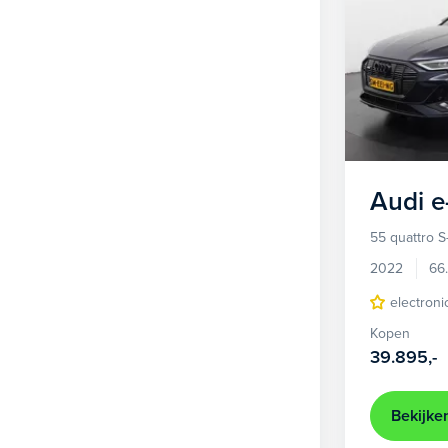
Audi
e
55 quattro S
2022
66
electroni
Kopen
39.895,-
Bekijke