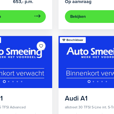
653,-
p.m.
Op aanvraag
n
Bekijken
Beschikbaar
1
Audi
A1
5 TFSI Advanced
allstreet 30 TFSI S-Line int. S-T