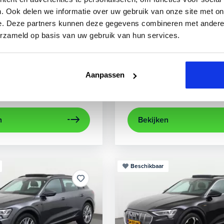
3
Audi
A3
. Ook delen we informatie over uw gebruik van onze site met on
e. Deze partners kunnen deze gegevens combineren met andere i
0 TFSIe Advanced
Sportback 40 TFSIe Plug-In
erzameld op basis van uw gebruik van hun services.
841 km
Hybride benzine
Automaat
2022
84.000 km
Hybri
rplay/Android Auto
electronic climate controle
achteruitrijcamera
lichtmetalen velg
Appl
Aanpassen
Private lease
Kopen
563,-
p.m.
Op aanvraag
n
Bekijken
Beschikbaar