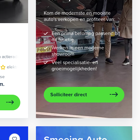
Kom de modernste en mooiste
auto's verkopen en profiteer van:
Een prima beloning passend bij
de functie
Werken in een moderne
showroom
 actieradius
Elektrisch
Veel specialisatie- en
 bekleding
elektrisch glazen panorama-dak
lichtmetalen velgen 10-spaaks 21"
lederen bekleding
metaalkleur
lichtmet
na
groeimogelijkheden!
ase
m.
Solliciteer direct