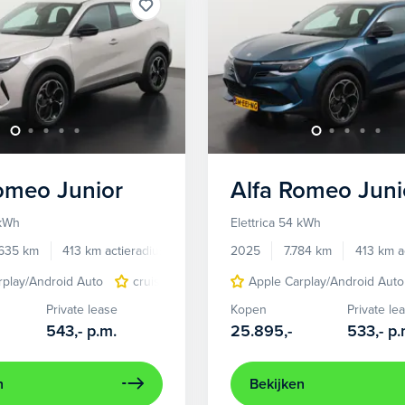
Romeo
Junior
Alfa Romeo
Juni
 kWh
Elettrica 54 kWh
.635 km
413 km actieradius
Elektrisch
2025
7.784 km
413 km a
rplay/Android Auto
cruise control adaptief
Apple Carplay/Android Auto
LED koplampen
Private lease
Kopen
Private le
543,-
p.m.
25.895,-
533,-
p.
n
Bekijken