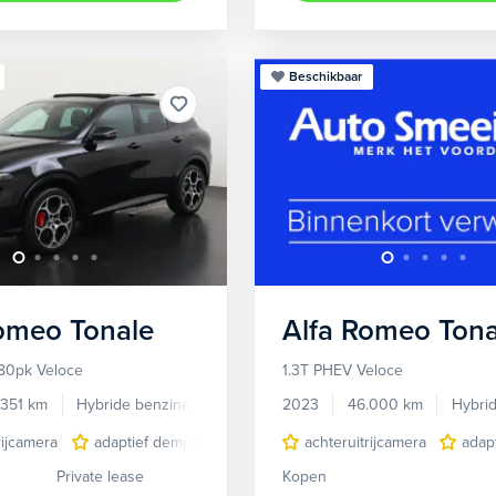
Beschikbaar
Romeo
Tonale
Alfa Romeo
Tona
80pk Veloce
1.3T PHEV Veloce
.351 km
Hybride benzine
Automaat
2023
46.000 km
Hybri
rijcamera
adaptief demping systeem
achteruitrijcamera
audio installatie premium
adap
Private lease
Kopen