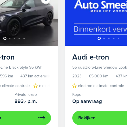
-tron
Audi
e-tron
-Line Black Style 95 kWh
55 quattro S-Line Shadow Loo
.596 km
437 km actieradius
Elektrisch
2023
65.000 km
437 km
c climate controle
elektrisch glazen panorama-dak
electronic climate controle
lichtmetalen 
Private lease
Kopen
893,-
p.m.
Op aanvraag
n
Bekijken