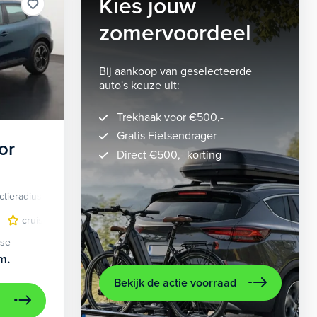
Kies jouw
zomervoordeel
Bij aankoop van geselecteerde
auto's keuze uit:
Trekhaak voor €500,-
Gratis Fietsendrager
or
Direct €500,- korting
ctieradius
Elektrisch
lichtmetalen velgen 5-spaaks 18"
cruise control adaptief
LED koplampen
volledig digitaal instrumentenpane
lichtmetalen velge
ase
m.
Bekijk de actie voorraad