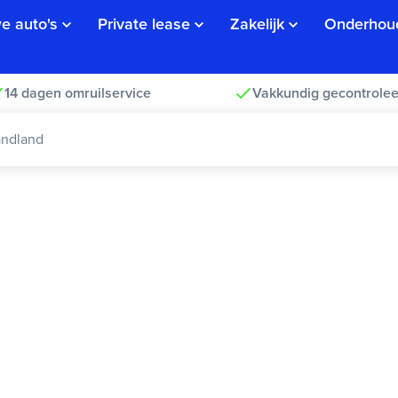
e auto's
Private lease
Zakelijk
Onderhou
14 dagen omruilservice
Vakkundig gecontrolee
andland