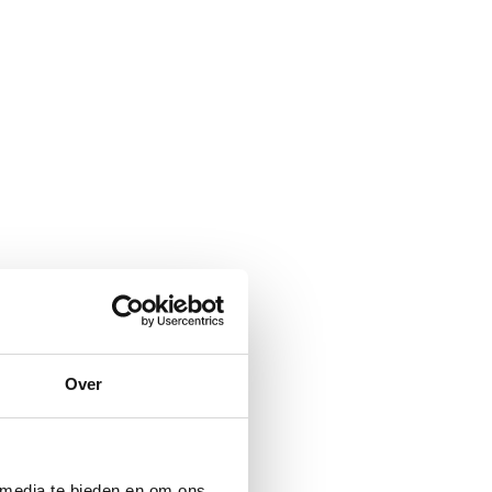
Over
 media te bieden en om ons