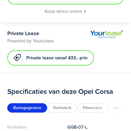
Koop direct online
Private Lease
Powered by YourLease
Private lease vanaf 433,- p/m
Specificaties van deze Opel Corsa
Basisgegevens
Technisch
Financieel
Afmeting
Kenteken
GGB-07-L