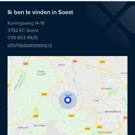
Ik ben te vinden in Soest
Koningsweg 14-16
3762 EC Soest
035 603 9925
info@autosmeeing.nl