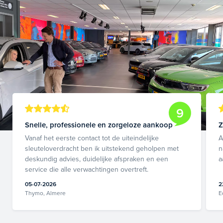
9
Snelle, professionele en zorgeloze aankoop
Z
Vanaf het eerste contact tot de uiteindelijke
A
sleuteloverdracht ben ik uitstekend geholpen met
n
deskundig advies, duidelijke afspraken en een
a
service die alle verwachtingen overtreft.
05-07-2026
2
Thymo, Almere
E