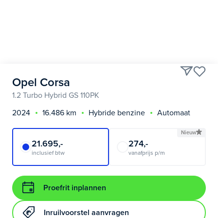
Opel Corsa
1.2 Turbo Hybrid GS 110PK
2024
16.486 km
Hybride benzine
Automaat
Nieuw
21.695,-
274,-
inclusief btw
vanafprijs p/m
Proefrit inplannen
Inruilvoorstel aanvragen