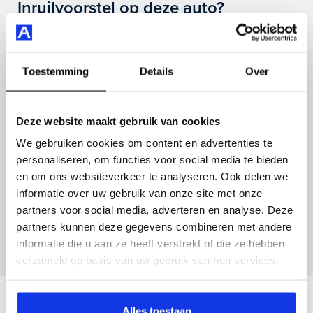
Highlights van deze Opel zijn onder andere
Inruilvoorstel op deze auto?
achteruitrijcamera, apple carplay/android auto,
dodehoek detectie en nog veel meer.
Vul hier je gegevens in en vergeet niet foto's van je
inruilauto mee te sturen.
Je koopt hem voor € 21.695,- maar je kan deze Opel
Toestemming
Details
Over
Corsa ook bij ons financieren of leasen.
Kenteken huidige auto
Kilometerstand (bij benadering)
Maak snel een afspraak in de showroom of bestel hem
Deze website maakt gebruik van cookies
direct online.
We gebruiken cookies om content en advertenties te
personaliseren, om functies voor social media te bieden
Inruilvoorstel aanvragen
en om ons websiteverkeer te analyseren. Ook delen we
informatie over uw gebruik van onze site met onze
partners voor social media, adverteren en analyse. Deze
Wanneer je foto’s meestuurt ontvang je op
partners kunnen deze gegevens combineren met andere
maandag tot en met vrijdag binnen enkele uren
informatie die u aan ze heeft verstrekt of die ze hebben
een voorstel.
verzameld op basis van uw gebruik van hun services.
Veelgestelde vragen
Alles toestaan