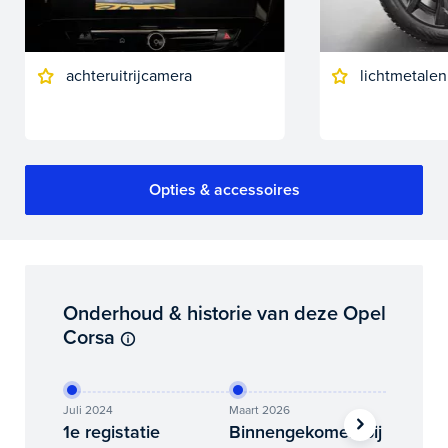
achteruitrijcamera
lichtmetalen
Opties & accessoires
Onderhoud & historie van deze Opel
Corsa
Juli 2024
Maart 2026
Maart 20
1e registatie
Binnengekomen bij
Foto’s