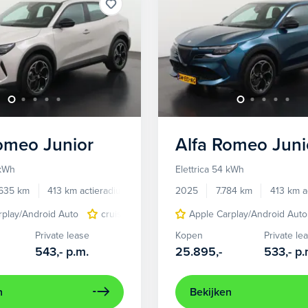
Romeo
Junior
Alfa Romeo
Juni
 kWh
Elettrica 54 kWh
.635 km
413 km actieradius
Elektrisch
2025
7.784 km
413 km a
rplay/Android Auto
cruise control adaptief
Apple Carplay/Android Auto
LED koplampen
Private lease
Kopen
Private le
543,-
p.m.
25.895,-
533,-
p.
n
Bekijken