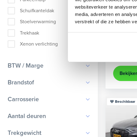
Audi
A
websiteverkeer te analyseren
Schuifkanteldak
media, adverteren en analys
Sportback 4
Stoelverwarming
verstrekt of die ze hebben v
2021
35.
Trekhaak
Apple Ca
Xenon verlichting
Kopen
25.895,-
BTW / Marge
Bekijke
BTW
Brandstof
Marge
Benzine
Carrosserie
Beschikbaar
Diesel
Bestelauto
9
Aantal deuren
Elektrisch
Cabriolet
9
Hybride benzine
0
Trekgewicht
Chassis cabine
1