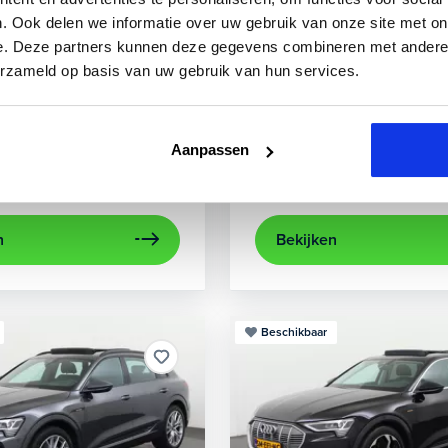
3
Audi
A3
. Ook delen we informatie over uw gebruik van onze site met on
e. Deze partners kunnen deze gegevens combineren met andere i
0 TFSIe Advanced
Sportback 40 TFSIe Plug-In
erzameld op basis van uw gebruik van hun services.
841 km
Hybride benzine
Automaat
2022
84.000 km
Hybri
rplay/Android Auto
electronic climate controle
achteruitrijcamera
lichtmetalen velg
Appl
Aanpassen
Private lease
Kopen
563,-
p.m.
Op aanvraag
n
Bekijken
Beschikbaar