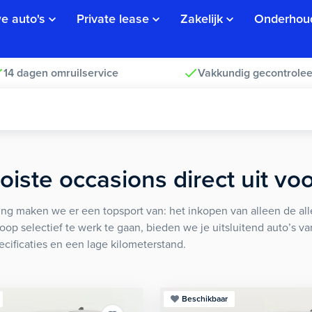
e auto's
Private lease
Zakelijk
Onderhou
14 dagen omruilservice
Vakkundig gecontrolee
iste occasions direct uit vo
ng maken we er een topsport van: het inkopen van alleen de alle
koop selectief te werk te gaan, bieden we je uitsluitend auto’s v
ecificaties en een lage kilometerstand.
Beschikbaar