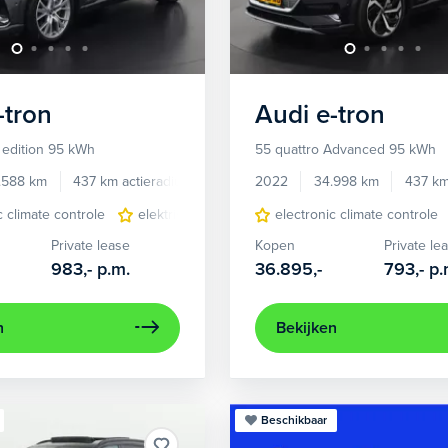
-tron
Audi
e-tron
 edition 95 kWh
55 quattro Advanced 95 kWh
.588 km
437 km actieradius
Elektrisch
2022
34.998 km
437 km
c climate controle
elektrisch glazen panorama-dak
electronic climate controle
lederen/stof
Private lease
Kopen
Private le
983,-
p.m.
36.895,-
793,-
p.
n
Bekijken
Beschikbaar