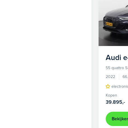
Audi
e
55 quattro S
2022
66
electroni
Kopen
39.895,-
Bekijke