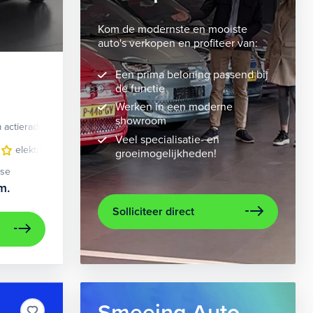
Kom de modernste en mooiste
auto's verkopen en profiteer van:
Een prima beloning passend bij
de functie
Werken in een moderne
showroom
 actieradius
Elektrisch
Veel specialisatie- en
 bekleding
elektrisch glazen panorama-dak
lichtmetalen velgen 10-spaaks 21"
lederen bekleding
metaalkleur
lichtmet
na
groeimogelijkheden!
ase
m.
Solliciteer direct