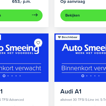
653,-
p.m.
Op aanvraag
n
Bekijken
Beschikbaar
1
Audi
A1
5 TFSI Advanced
allstreet 30 TFSI S-Line int. S-T