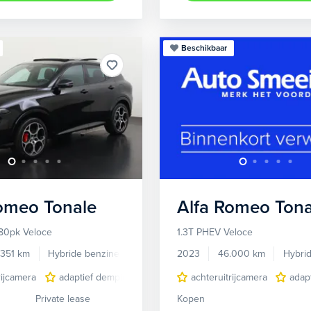
Beschikbaar
Romeo
Tonale
Alfa Romeo
Tona
80pk Veloce
1.3T PHEV Veloce
.351 km
Hybride benzine
Automaat
2023
46.000 km
Hybri
rijcamera
adaptief demping systeem
achteruitrijcamera
audio installatie premium
adap
Private lease
Kopen