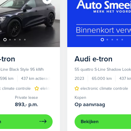
-tron
Audi
e-tron
-Line Black Style 95 kWh
55 quattro S-Line Shadow Loo
.596 km
437 km actieradius
Elektrisch
2023
65.000 km
437 km
c climate controle
elektrisch glazen panorama-dak
electronic climate controle
lichtmetalen 
Private lease
Kopen
893,-
p.m.
Op aanvraag
n
Bekijken