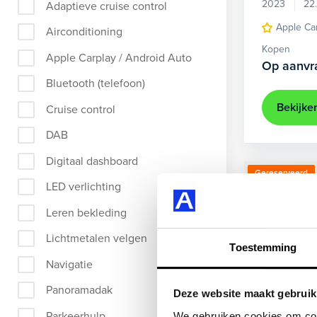
2023
22
Adaptieve cruise control
Apple Ca
Airconditioning
Kopen
Apple Carplay / Android Auto
Op aanvr
Bluetooth (telefoon)
Bekijke
Cruise control
DAB
Digitaal dashboard
Gereserveerd
LED verlichting
Leren bekleding
Lichtmetalen velgen
Toestemming
Navigatie
Panoramadak
Deze website maakt gebruik
Parkeerhulp
We gebruiken cookies om cont