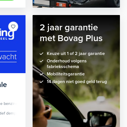
2 jaar garantie
met Bovag Plus
Keuze uit 1 of 2 jaar garantie
Onderhoud volgens
fabrieksschema
Mobiliteitsgarantie
14 dagen niet goed geld terug
le
de benzine
Automaat
tief demping systeem
cruise control adaptief
Apple Carplay/Android Auto
dodehoek detectie
elektrisch glaze
audio instal