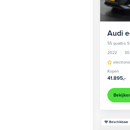
1
Hatchback
381
2
MPV
22
3
Overig
2
Audi
e
4
Personenbus
2
55 quattro S
5
SUV
499
2022
30
6
Sedan
electroni
18
Kopen
Stationwagon
97
41.895,-
Terreinwagen
1
Trike
1
Bekijke
Beschikbaar