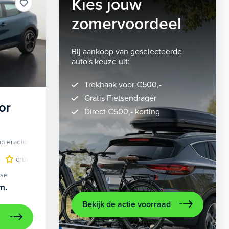
Kies jouw
zomervoordeel
Bij aankoop van geselecteerde
auto's keuze uit:
Trekhaak voor €500,-
Gratis Fietsendrager
or
Direct €500,- korting
ctieradius
Elektrisch
lichtmetalen velgen 5-spaaks 18"
cruise control adaptief
LED koplampen
volledig digitaal instrumentenpane
lichtmetalen velge
ase
m.
Bekijk de actie voorraad