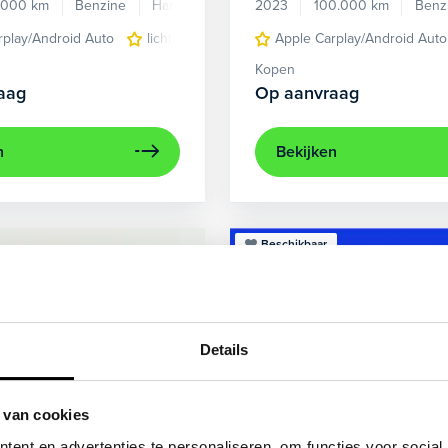
.000 km
Benzine
Handgeschakeld
2023
100.000 km
Benz
rplay/Android Auto
lichtmetalen velgen 5-spaaks 17"
Apple Carplay/Android Auto
voorstoel
Kopen
aag
Op aanvraag
n
Bekijken
Beschikbaar
Details
 van cookies
ent en advertenties te personaliseren, om functies voor social