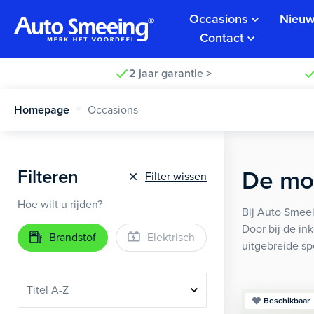
Occasions
Nieuw
Contact
2 jaar garantie >
Homepage
Occasions
Filteren
De moo
Filter wissen
Hoe wilt u rijden?
Bij Auto Smeei
Door bij de in
Brandstof
Elektrisch
uitgebreide sp
Beschikbaar