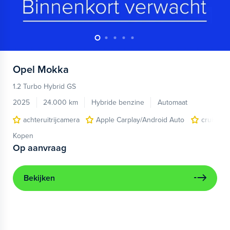
Opel
Mokka
1.2 Turbo Hybrid GS
2025
24.000 km
Hybride benzine
Automaat
achteruitrijcamera
Apple Carplay/Android Auto
cruise co
Kopen
Op aanvraag
Bekijken