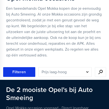
Een tweedehands Opel Mokka kopen doe je eenvoudig
bij Auto Smeeing. Al onze Mokka occasions zijn grondig
gecontroleerd, zodat je met een gerust gevoel de weg
op kunt. We begeleiden je bij elke stap: van het
uitzoeken van de juiste uitvoering tot aan de proefrit en
de uiteindelijke aankoop. Ook na de koop kun je bij ons
terecht voor onderhoud, reparaties en de APK. Alles
gebeurt in onze eigen werkplaats. Zo regelen we alles
op één vertrouwd adres.
Filteren
De
2
mooiste
Opel's
bij Auto
Smeeing
Opel Mokka occasion voorraad - Direct leverbaar