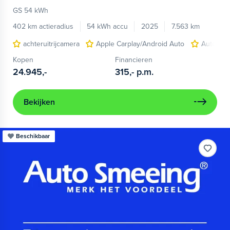
GS 54 kWh
402 km actieradius
54 kWh accu
2025
7.563 km
achteruitrijcamera
Apple Carplay/Android Auto
Autonom
Kopen
Financieren
24.945,-
315,-
p.m.
Bekijken
Beschikbaar