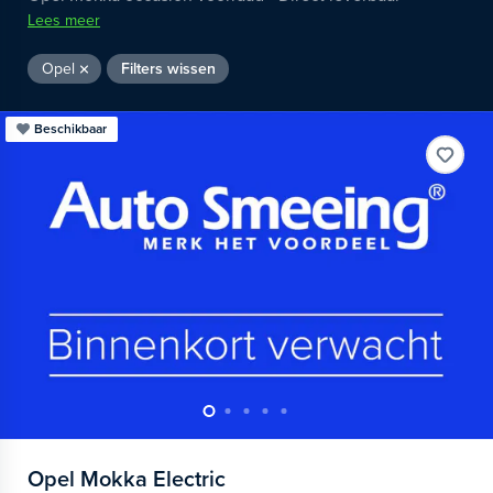
Lees meer
Opel
Filters wissen
Beschikbaar
Opel
Mokka Electric