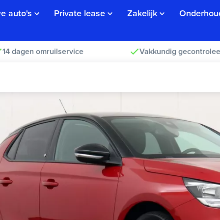
e auto's
Private lease
Zakelijk
Onderhou
14 dagen omruilservice
Vakkundig gecontrolee