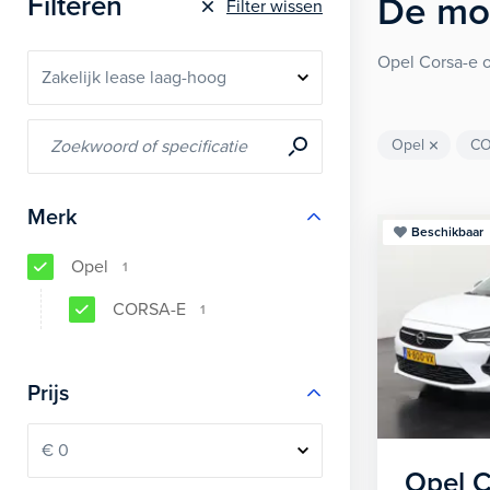
Filteren
De
mo
Filter wissen
Opel Corsa-e o
Opel
CO
Merk
Beschikbaar
Opel
1
CORSA-E
1
Prijs
Opel
C