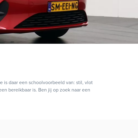
is daar een schoolvoorbeeld van: stil, vlot
een bereikbaar is. Ben jij op zoek naar een