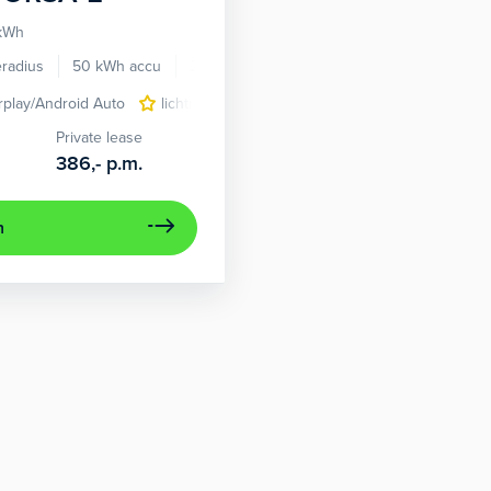
 kWh
eradius
50 kWh accu
2021
96.554 km
rplay/Android Auto
lichtmetalen velgen 16"
parkeersensor acht
Private lease
386,-
p.m.
n