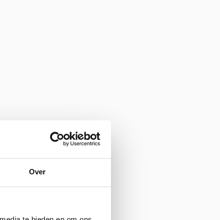
Over
 media te bieden en om ons