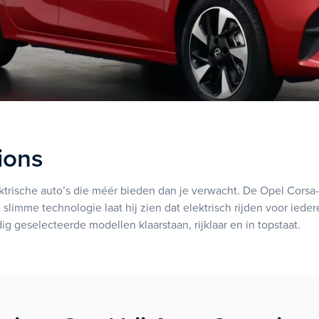
ions
trische auto’s die méér bieden dan je verwacht. De Opel Corsa-e 
 slimme technologie laat hij zien dat elektrisch rijden voor ieder
 geselecteerde modellen klaarstaan, rijklaar en in topstaat.