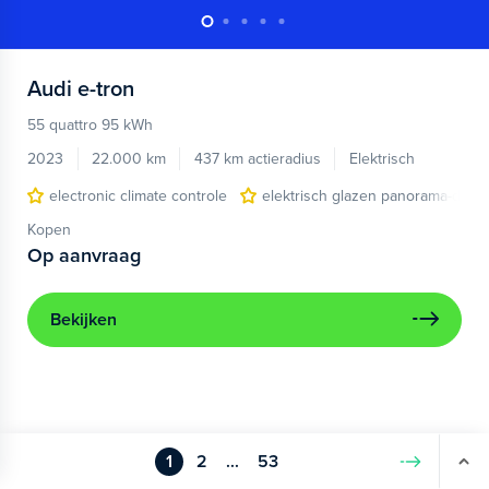
Audi
e-tron
55 quattro 95 kWh
2023
22.000 km
437 km actieradius
Elektrisch
electronic climate controle
elektrisch glazen panorama-dak
Kopen
Op aanvraag
Bekijken
1
2
...
53
Volgende