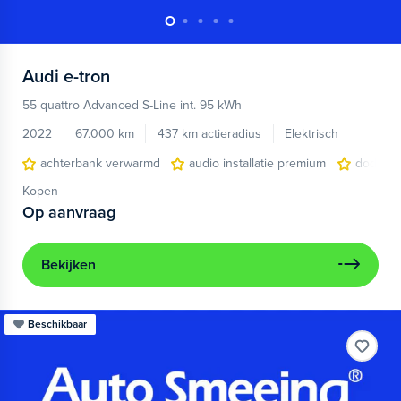
Audi
e-tron
55 quattro Advanced S-Line int. 95 kWh
2022
67.000 km
437 km actieradius
Elektrisch
achterbank verwarmd
audio installatie premium
dodehoe
Kopen
Op aanvraag
Bekijken
Beschikbaar