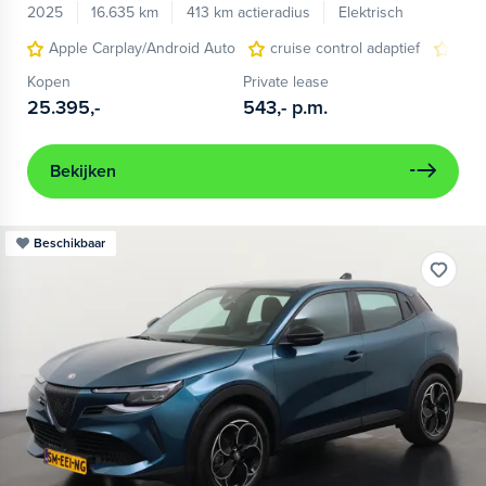
2025
16.635 km
413 km actieradius
Elektrisch
Apple Carplay/Android Auto
cruise control adaptief
LED
Kopen
Private lease
25.395,-
543,-
p.m.
Bekijken
Beschikbaar