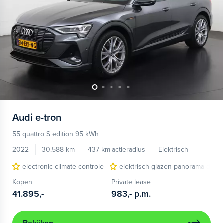
Audi
e-tron
55 quattro S edition 95 kWh
2022
30.588 km
437 km actieradius
Elektrisch
electronic climate controle
elektrisch glazen panorama-dak
Kopen
Private lease
41.895,-
983,-
p.m.
Bekijken