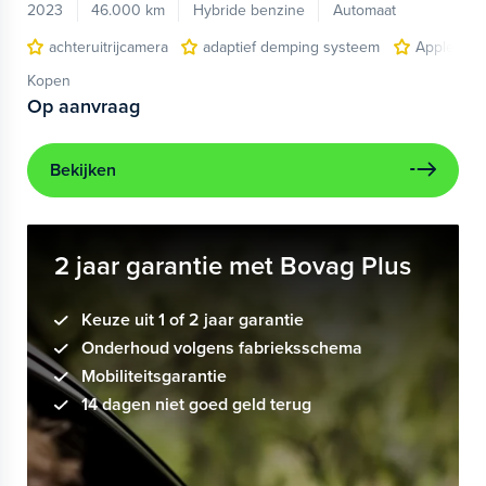
2023
46.000 km
Hybride benzine
Automaat
achteruitrijcamera
adaptief demping systeem
Apple Car
Kopen
Op aanvraag
Bekijken
2 jaar garantie met Bovag Plus
Keuze uit 1 of 2 jaar garantie
Onderhoud volgens fabrieksschema
Mobiliteitsgarantie
14 dagen niet goed geld terug