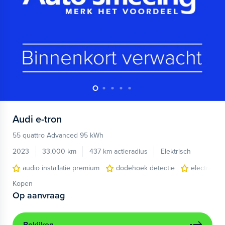
Audi
e-tron
55 quattro Advanced 95 kWh
2023
33.000 km
437 km actieradius
Elektrisch
audio installatie premium
dodehoek detectie
electronic 
Kopen
Op aanvraag