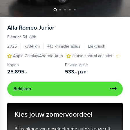
Alfa Romeo
Junior
Elettrica 54 kWh
2025
7.784 km
413 km actieradius
Elektrisch
Apple Carplay/Android Auto
cruise control adaptief
LED
Kopen
Private lease
25.895,-
533,-
p.m.
Bekijken
Kies jouw zomervoordeel
Bij aankoop van geselecteerde auto's keuze uit: