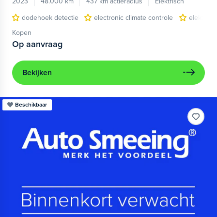
2023
48.000 km
437 km actieradius
Elektrisch
dodehoek detectie
electronic climate controle
elektris
Kopen
Op aanvraag
Bekijken
Beschikbaar