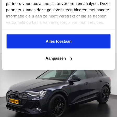
2022
34.998 km
437 km actieradius
Elektrisch
partners voor social media, adverteren en analyse. Deze
partners kunnen deze gegevens combineren met andere
electronic climate controle
elektrisch glazen panorama-dak
informatie die u aan ze heeft verstrekt of die ze hebben
Kopen
Private lease
verzameld op basis van uw gebruik van hun services.
36.895,-
793,-
p.m.
Bekijken
Alles toestaan
Beschikbaar
Aanpassen