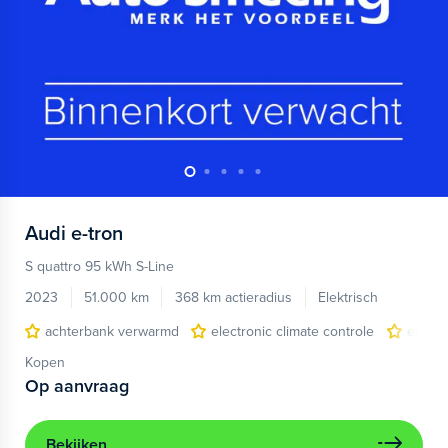
Audi
e-tron
S quattro 95 kWh S-Line
2023
51.000 km
368 km actieradius
Elektrisch
achterbank verwarmd
electronic climate controle
elektr
Kopen
Op aanvraag
Bekijken