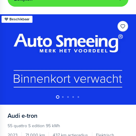
Beschikbaar
Audi
e-tron
55 quattro S edition 95 kWh
2023
71.000 km
437 km actieradius
Elektrisch