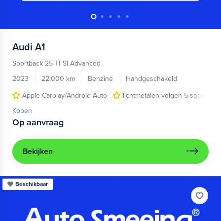
Audi
A1
Sportback 25 TFSI Advanced
2023
22.000 km
Benzine
Handgeschakeld
Apple Carplay/Android Auto
lichtmetalen velgen 5-spaaks 17
Kopen
Op aanvraag
Bekijken
Beschikbaar