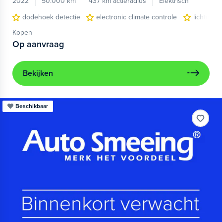
2022
50.000 km
437 km actieradius
Elektrisch
dodehoek detectie
electronic climate controle
lichtmeta
Kopen
Op aanvraag
Bekijken
Beschikbaar