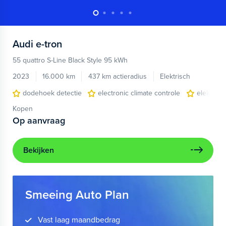
Audi
e-tron
55 quattro S-Line Black Style 95 kWh
2023
16.000 km
437 km actieradius
Elektrisch
dodehoek detectie
electronic climate controle
elektris
Kopen
Op aanvraag
Bekijken
Smeeing Auto Plan
Vast laag maandbedrag