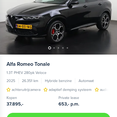
Alfa Romeo
Tonale
1.3T PHEV 280pk Veloce
2025
26.351 km
Hybride benzine
Automaat
achteruitrijcamera
adaptief demping systeem
audio inst
Kopen
Private lease
37.895,-
653,-
p.m.