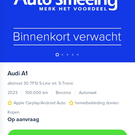
Audi
A1
allstreet 30 TFSI S-Line int. S-Tronic
2023
100.000 km
Benzine
Automaat
Apple Carplay/Android Auto
hemelbekleding donker
lic
Kopen
Op aanvraag