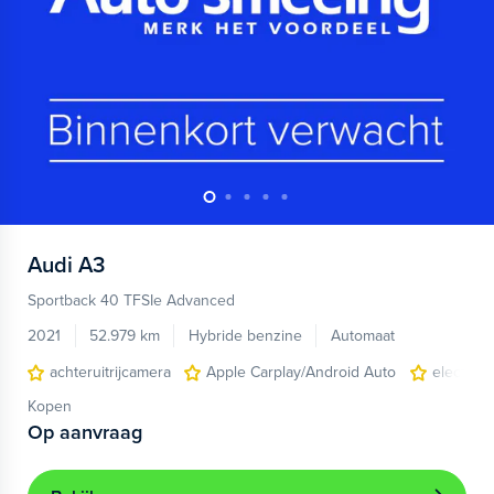
Audi
A3
Sportback 40 TFSIe Advanced
2021
52.979 km
Hybride benzine
Automaat
achteruitrijcamera
Apple Carplay/Android Auto
electroni
Kopen
Op aanvraag