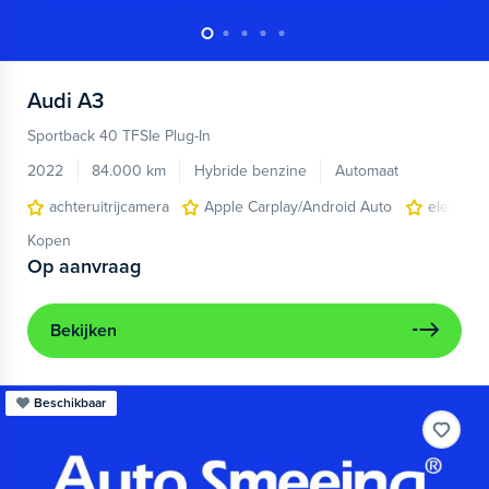
Audi
A3
Sportback 40 TFSIe Plug-In
2022
84.000 km
Hybride benzine
Automaat
achteruitrijcamera
Apple Carplay/Android Auto
electroni
Kopen
Op aanvraag
Bekijken
Beschikbaar