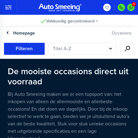
Vakkundig gecontroleerd >
Homepage
Occasions
Filteren
De mooiste occasions direct uit
voorraad
Bij Auto Smeeing maken we er een topsport van: het
inkopen van alleen de allermooiste en allerbeste
occasions! En dat doen we dagelijks. Door bij de inkoop
selectief te werk te gaan, bieden we je uitsluitend auto’s
van de beste kwaliteit. Stuk voor stuk unieke occasions
met uitgebreide specificaties en een lage