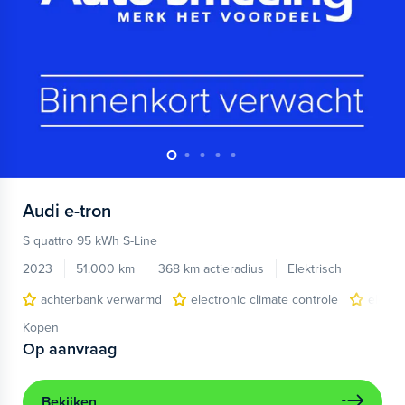
Audi
e-tron
S quattro 95 kWh S-Line
2023
51.000 km
368 km actieradius
Elektrisch
achterbank verwarmd
electronic climate controle
elektr
Kopen
Op aanvraag
Bekijken