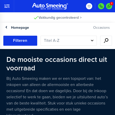
Klanten geven ons een 8,5!
Homepage
Occasions
Filteren
De mooiste occasions direct uit
voorraad
Bij Auto Smeeing maken we er een topsport van: het
inkopen van alleen de allermooiste en allerbeste
occasions! En dat doen we dagelijks. Door bij de inkoop
selectief te werk te gaan, bieden we je uitsluitend auto’s
van de beste kwaliteit. Stuk voor stuk unieke occasions
met uitgebreide specificaties en een lage