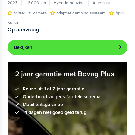
2023
46.000 km
Hybride benzine
Automaat
achteruitrijcamera
adaptief demping systeem
Apple Car
Kopen
Op aanvraag
Bekijken
2 jaar garantie met Bovag Plus
Keuze uit 1 of 2 jaar garantie
Onderhoud volgens fabrieksschema
Mobiliteitsgarantie
14 dagen niet goed geld terug