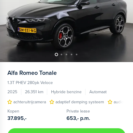
Alfa Romeo
Tonale
1.3T PHEV 280pk Veloce
2025
26.351 km
Hybride benzine
Automaat
achteruitrijcamera
adaptief demping systeem
audio inst
Kopen
Private lease
37.895,-
653,-
p.m.