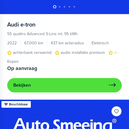
Audi
e-tron
55 quattro Advanced S-Line int. 95 kWh
2022
67.000 km
437 km actieradius
Elektrisch
achterbank verwarmd
audio installatie premium
dodehoe
Kopen
Op aanvraag
Bekijken
Beschikbaar