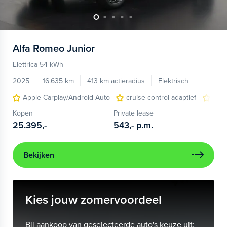
Alfa Romeo
Junior
Elettrica 54 kWh
2025
16.635 km
413 km actieradius
Elektrisch
Apple Carplay/Android Auto
cruise control adaptief
LED
Kopen
Private lease
25.395,-
543,-
p.m.
Bekijken
Kies jouw zomervoordeel
Bij aankoop van geselecteerde auto's keuze uit: