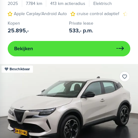
2025
7.784 km
413 km actieradius
Elektrisch
Apple Carplay/Android Auto
cruise control adaptief
LED
Kopen
Private lease
25.895,-
533,-
p.m.
Bekijken
Beschikbaar