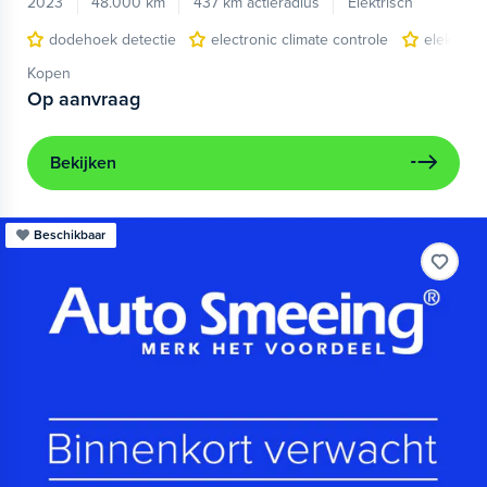
2023
48.000 km
437 km actieradius
Elektrisch
dodehoek detectie
electronic climate controle
elektris
Kopen
Op aanvraag
Bekijken
Beschikbaar