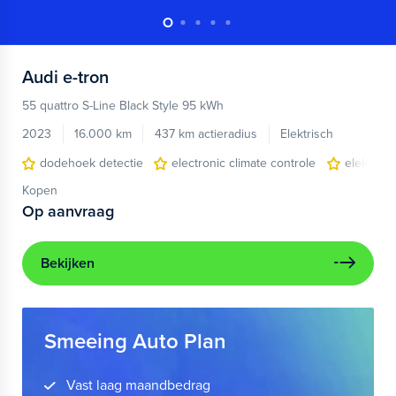
Audi
e-tron
55 quattro S-Line Black Style 95 kWh
2023
16.000 km
437 km actieradius
Elektrisch
dodehoek detectie
electronic climate controle
elektris
Kopen
Op aanvraag
Bekijken
Smeeing Auto Plan
Vast laag maandbedrag