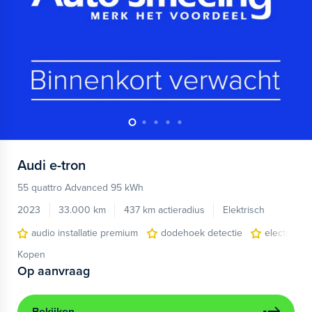
Audi
e-tron
55 quattro Advanced 95 kWh
2023
33.000 km
437 km actieradius
Elektrisch
audio installatie premium
dodehoek detectie
electronic 
Kopen
Op aanvraag