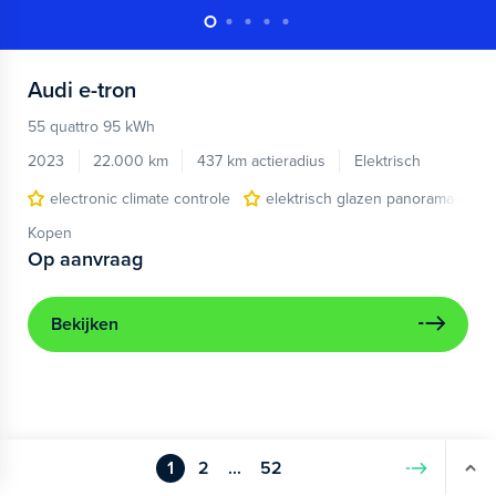
Audi
e-tron
55 quattro 95 kWh
2023
22.000 km
437 km actieradius
Elektrisch
electronic climate controle
elektrisch glazen panorama-dak
Kopen
Op aanvraag
Bekijken
1
2
...
52
Volgende