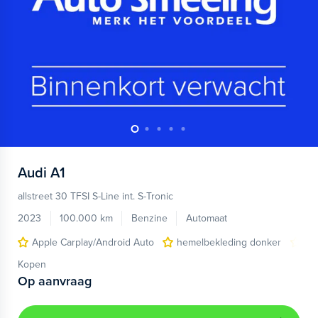
Audi
A1
allstreet 30 TFSI S-Line int. S-Tronic
2023
100.000 km
Benzine
Automaat
Apple Carplay/Android Auto
hemelbekleding donker
lic
Kopen
Op aanvraag