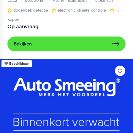
2022
50.000 km
437 km actieradius
Elektrisch
dodehoek detectie
electronic climate controle
lichtmeta
Kopen
Op aanvraag
Bekijken
Beschikbaar