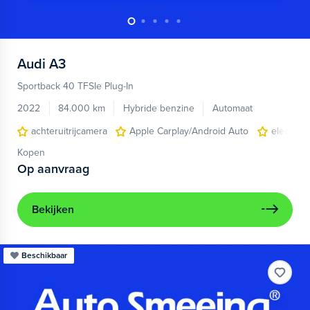
Audi
A3
Sportback 40 TFSIe Plug-In
2022
84.000 km
Hybride benzine
Automaat
achteruitrijcamera
Apple Carplay/Android Auto
electroni
Kopen
Op aanvraag
Bekijken
Beschikbaar