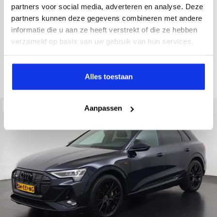
2022
34.998 km
437 km actieradius
Elektrisch
partners voor social media, adverteren en analyse. Deze
partners kunnen deze gegevens combineren met andere
electronic climate controle
elektrisch glazen panorama-dak
informatie die u aan ze heeft verstrekt of die ze hebben
Kopen
Private lease
verzameld op basis van uw gebruik van hun services.
36.895,-
793,-
p.m.
Bekijken
Alles toestaan
Beschikbaar
Aanpassen