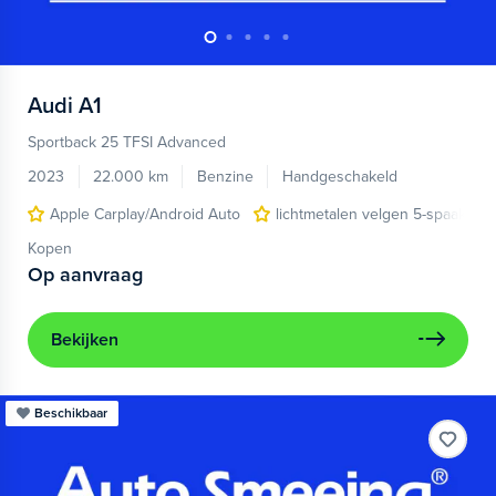
Audi
A1
Sportback 25 TFSI Advanced
2023
22.000 km
Benzine
Handgeschakeld
Apple Carplay/Android Auto
lichtmetalen velgen 5-spaaks 17
Kopen
Op aanvraag
Bekijken
Beschikbaar