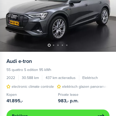
Audi
e-tron
55 quattro S edition 95 kWh
2022
30.588 km
437 km actieradius
Elektrisch
electronic climate controle
elektrisch glazen panorama-dak
Kopen
Private lease
41.895,-
983,-
p.m.
Bekijken