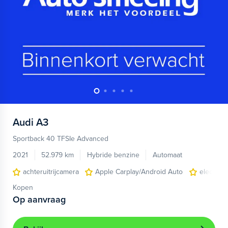
Audi
A3
Sportback 40 TFSIe Advanced
2021
52.979 km
Hybride benzine
Automaat
achteruitrijcamera
Apple Carplay/Android Auto
electroni
Kopen
Op aanvraag