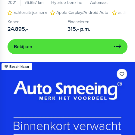
2021
76.857 km
Hybride benzine
Automaat
achteruitrijcamera
Apple Carplay/Android Auto
audio ins
Kopen
Financieren
24.895,-
315,-
p.m.
Bekijken
Beschikbaar