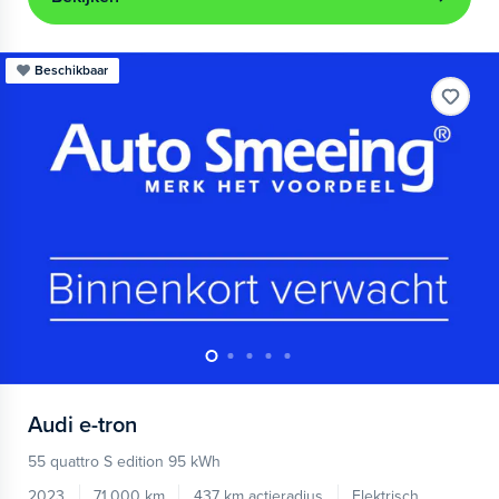
Beschikbaar
Audi
e-tron
55 quattro S edition 95 kWh
2023
71.000 km
437 km actieradius
Elektrisch