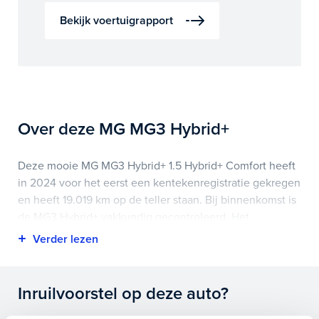
Bekijk voertuigrapport
Over deze MG MG3 Hybrid+
Deze mooie MG MG3 Hybrid+ 1.5 Hybrid+ Comfort heeft
in 2024 voor het eerst een kentekenregistratie gekregen
en heeft 19.019 km op de teller staan. Bij binnenkomst is
de MG3 Hybrid+ vakkundig gecontroleerd. Het
voertuigrapport is op deze pagina bij onderhoud en
historie te downloaden.
Highlights van deze MG zijn onder andere
Inruilvoorstel op deze auto?
achteruitrijcamera, airco (automatisch), apple