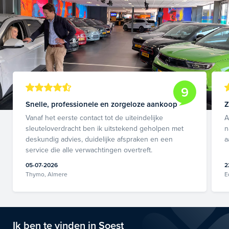
9
Snelle, professionele en zorgeloze aankoop
Z
Vanaf het eerste contact tot de uiteindelijke
A
sleuteloverdracht ben ik uitstekend geholpen met
n
deskundig advies, duidelijke afspraken en een
a
service die alle verwachtingen overtreft.
05-07-2026
2
Thymo, Almere
E
Ik ben te vinden in Soest