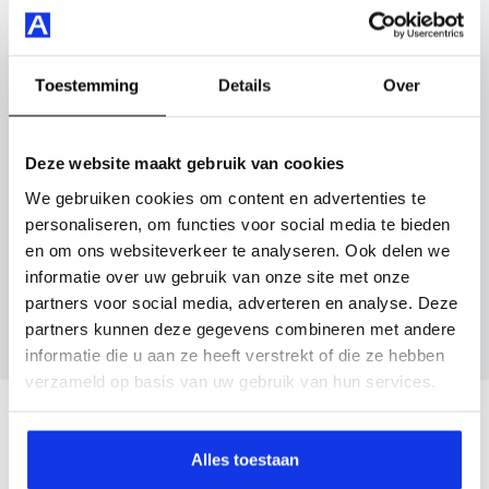
carplay/android auto en nog veel meer.
Vul hier je gegevens in en vergeet niet foto's van je
inruilauto mee te sturen.
Je koopt hem voor € 19.395,- maar je kan deze MG MG3
Hybrid+ ook bij ons financieren of leasen.
Kenteken huidige auto
Kilometerstand (bij benadering)
Toestemming
Details
Over
Maak snel een afspraak in de showroom of bestel hem
direct online.
Deze website maakt gebruik van cookies
We gebruiken cookies om content en advertenties te
Inruilvoorstel aanvragen
personaliseren, om functies voor social media te bieden
en om ons websiteverkeer te analyseren. Ook delen we
informatie over uw gebruik van onze site met onze
Wanneer je foto’s meestuurt ontvang je op
partners voor social media, adverteren en analyse. Deze
maandag tot en met vrijdag binnen enkele uren
partners kunnen deze gegevens combineren met andere
een voorstel.
informatie die u aan ze heeft verstrekt of die ze hebben
verzameld op basis van uw gebruik van hun services.
Veelgestelde vragen
Alles toestaan
Wanneer kan ik een proefrit maken?