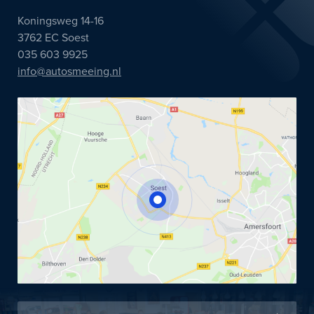
Koningsweg 14-16
3762 EC Soest
035 603 9925
info@autosmeeing.nl