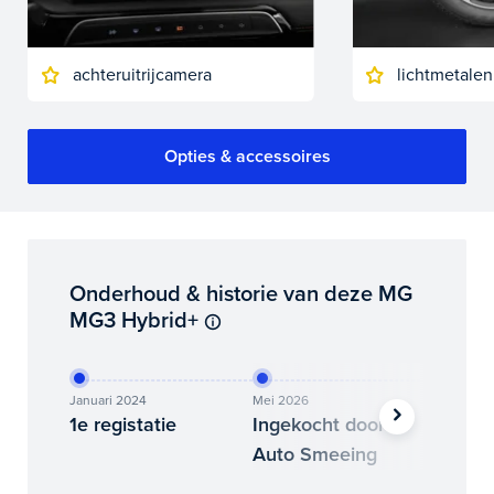
achteruitrijcamera
lichtmetalen
Opties & accessoires
Onderhoud & historie van deze MG
MG3 Hybrid+
Januari 2024
Mei 2026
Juni 202
1e registatie
Ingekocht door
Binne
Auto Smeeing
Auto 