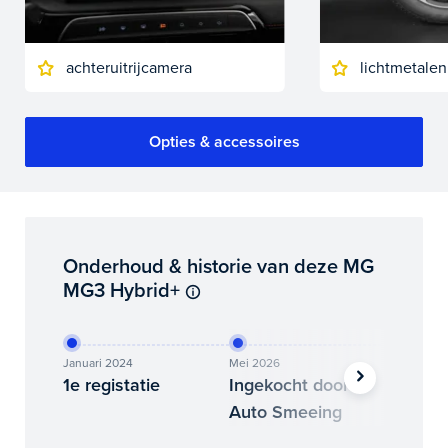
achteruitrijcamera
lichtmetalen
Opties & accessoires
Onderhoud & historie van deze MG
MG3 Hybrid+
Januari 2024
Mei 2026
Juni 202
1e registatie
Ingekocht door
Binne
Auto Smeeing
Auto 