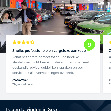
9
Snelle, professionele en zorgeloze aankoop
Z
Vanaf het eerste contact tot de uiteindelijke
A
sleuteloverdracht ben ik uitstekend geholpen met
n
deskundig advies, duidelijke afspraken en een
a
service die alle verwachtingen overtreft.
05-07-2026
2
Thymo, Almere
E
Ik ben te vinden in Soest