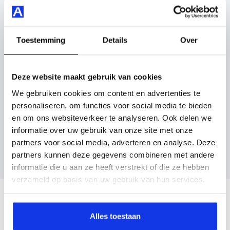
carplay/android auto en nog veel meer.
Vul hier je gegevens in en vergeet niet foto's van je
inruilauto mee te sturen.
Je koopt hem voor € 19.395,- maar je kan deze MG MG3
Hybrid+ ook bij ons financieren of leasen.
Kenteken huidige auto
Kilometerstand (bij benadering)
Toestemming
Details
Over
Maak snel een afspraak in de showroom of bestel hem
direct online.
Deze website maakt gebruik van cookies
We gebruiken cookies om content en advertenties te
Inruilvoorstel aanvragen
personaliseren, om functies voor social media te bieden
en om ons websiteverkeer te analyseren. Ook delen we
informatie over uw gebruik van onze site met onze
Wanneer je foto’s meestuurt ontvang je op
partners voor social media, adverteren en analyse. Deze
maandag tot en met vrijdag binnen enkele uren
partners kunnen deze gegevens combineren met andere
een voorstel.
informatie die u aan ze heeft verstrekt of die ze hebben
verzameld op basis van uw gebruik van hun services.
Veelgestelde vragen
Alles toestaan
Wanneer kan ik een proefrit maken?