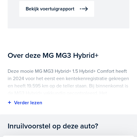
Bekijk voertuigrapport
Over deze MG MG3 Hybrid+
Deze mooie MG MG3 Hybrid+ 1.5 Hybrid+ Comfort heeft
in 2024 voor het eerst een kentekenregistratie gekregen
en heeft 19.595 km op de teller staan. Bij binnenkomst is
de MG3 Hybrid+ vakkundig gecontroleerd. Het
voertuigrapport is op deze pagina bij onderhoud en
historie te downloaden.
Highlights van deze MG zijn onder andere
Inruilvoorstel op deze auto?
achteruitrijcamera, airco (automatisch), apple