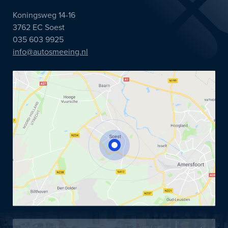
Koningsweg 14-16
3762 EC Soest
035 603 9925
info@autosmeeing.nl