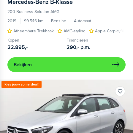
Mercedes-Benz
B-Klasse
200 Business Solution AMG
2019
99.546 km
Benzine
Automaat
Afneembare Trekhaak
AMG-styling
Apple Carplay/Andro
Kopen
Financieren
22.895,-
290,-
p.m.
Bekijken
Kies jouw zomerdeal!