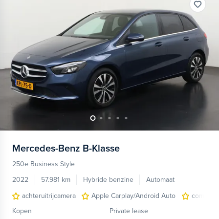
Mercedes-Benz
B-Klasse
250e Business Style
2022
57.981 km
Hybride benzine
Automaat
achteruitrijcamera
Apple Carplay/Android Auto
comfortst
Kopen
Private lease