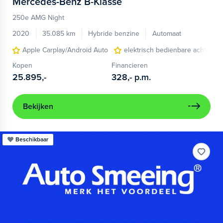
Mercedes-Benz
B-Klasse
250e AMG Night
2020
35.085 km
Hybride benzine
Automaat
Apple Carplay/Android Auto
elektrisch bedienbare achterkle
Kopen
Financieren
25.895,-
328,-
p.m.
Bekijken
Beschikbaar