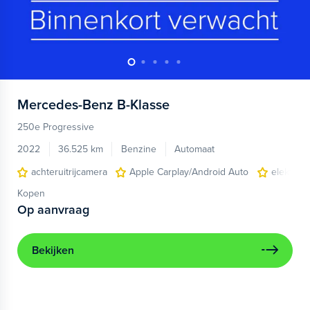
Mercedes-Benz
B-Klasse
250e Progressive
2022
36.525 km
Benzine
Automaat
achteruitrijcamera
Apple Carplay/Android Auto
elektris
Kopen
Op aanvraag
Bekijken