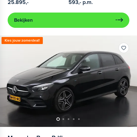
25.895,-
593,-
p.m.
Bekijken
Kies jouw zomerdeal!