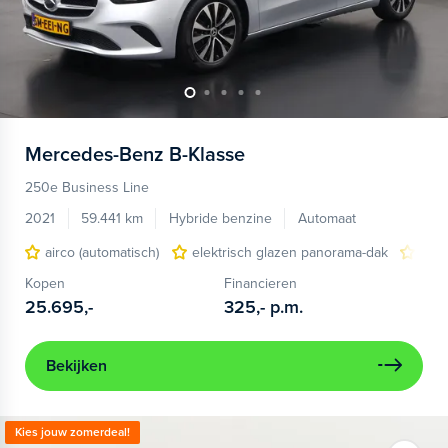
Mercedes-Benz
B-Klasse
250e Business Line
2021
59.441 km
Hybride benzine
Automaat
airco (automatisch)
elektrisch glazen panorama-dak
kuns
Kopen
Financieren
25.695,-
325,-
p.m.
Bekijken
Kies jouw zomerdeal!