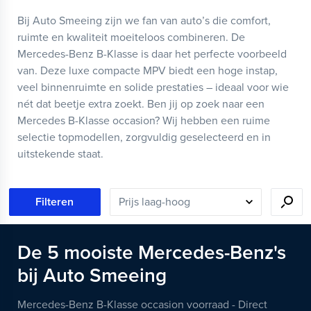
Bij Auto Smeeing zijn we fan van auto’s die comfort,
ruimte en kwaliteit moeiteloos combineren. De
Mercedes-Benz B-Klasse is daar het perfecte voorbeeld
van. Deze luxe compacte MPV biedt een hoge instap,
veel binnenruimte en solide prestaties – ideaal voor wie
nét dat beetje extra zoekt. Ben jij op zoek naar een
Mercedes B-Klasse occasion? Wij hebben een ruime
selectie topmodellen, zorgvuldig geselecteerd en in
uitstekende staat.
Filteren
De
5
mooiste
Mercedes-Benz's
bij Auto Smeeing
Mercedes-Benz B-Klasse occasion voorraad - Direct