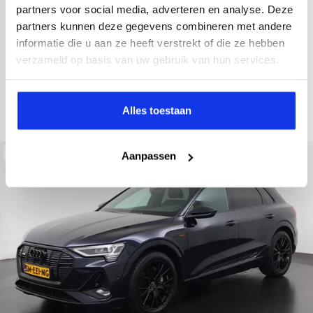
2022
34.998 km
437 km actieradius
Elektrisch
partners voor social media, adverteren en analyse. Deze
partners kunnen deze gegevens combineren met andere
electronic climate controle
elektrisch glazen panorama-dak
informatie die u aan ze heeft verstrekt of die ze hebben
Kopen
Private lease
verzameld op basis van uw gebruik van hun services.
36.895,-
793,-
p.m.
Bekijken
Alles toestaan
Beschikbaar
Aanpassen