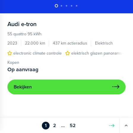
Audi
e-tron
55 quattro 95 kWh
2023
22.000 km
437 km actieradius
Elektrisch
electronic climate controle
elektrisch glazen panorama-dak
Kopen
Op aanvraag
Bekijken
1
2
...
52
Volgende