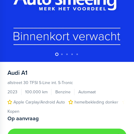
Audi
A1
allstreet 30 TFSI S-Line int. S-Tronic
2023
100.000 km
Benzine
Automaat
Apple Carplay/Android Auto
hemelbekleding donker
lic
Kopen
Op aanvraag