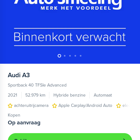
Audi
A3
Sportback 40 TFSIe Advanced
2021
52.979 km
Hybride benzine
Automaat
achteruitrijcamera
Apple Carplay/Android Auto
electroni
Kopen
Op aanvraag