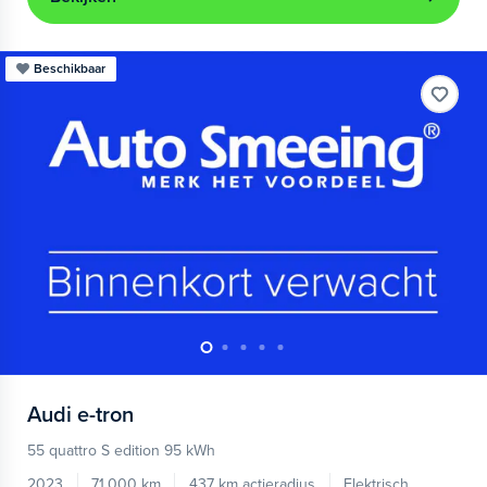
Beschikbaar
Audi
e-tron
55 quattro S edition 95 kWh
2023
71.000 km
437 km actieradius
Elektrisch