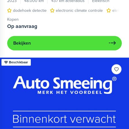
2023
48.000 km
437 km actieradius
Elektrisch
dodehoek detectie
electronic climate controle
elektris
Kopen
Op aanvraag
Bekijken
Beschikbaar