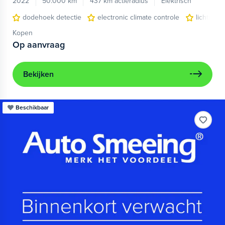
2022
50.000 km
437 km actieradius
Elektrisch
dodehoek detectie
electronic climate controle
lichtmeta
Kopen
Op aanvraag
Bekijken
Beschikbaar