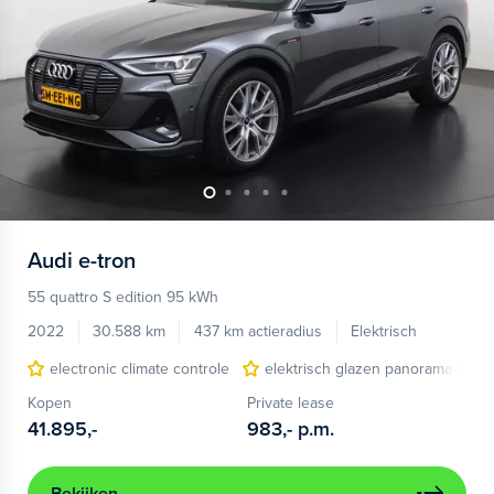
Audi
e-tron
55 quattro S edition 95 kWh
2022
30.588 km
437 km actieradius
Elektrisch
electronic climate controle
elektrisch glazen panorama-dak
Kopen
Private lease
41.895,-
983,-
p.m.
Bekijken