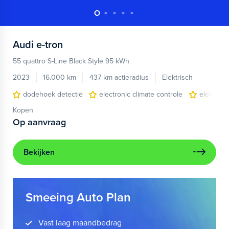
Audi
e-tron
55 quattro S-Line Black Style 95 kWh
2023
16.000 km
437 km actieradius
Elektrisch
dodehoek detectie
electronic climate controle
elektris
Kopen
Op aanvraag
Bekijken
Smeeing Auto Plan
Vast laag maandbedrag