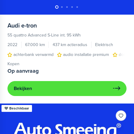
Audi
e-tron
55 quattro Advanced S-Line int. 95 kWh
2022
67.000 km
437 km actieradius
Elektrisch
achterbank verwarmd
audio installatie premium
dodehoe
Kopen
Op aanvraag
Bekijken
Beschikbaar