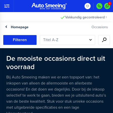
Vakkundig gecontroleerd >
Homepage
Occasions
Filteren
De mooiste occasions direct uit
voorraad
Bij Auto Smeeing maken we er een topsport van: het
inkopen van alleen de allermooiste en allerbeste
occasions! En dat doen we dagelijks. Door bij de inkoop
selectief te werk te gaan, bieden we je uitsluitend auto’s
van de beste kwaliteit. Stuk voor stuk unieke occasions
met uitgebreide specificaties en een lage