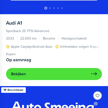
Audi
A1
Sportback 25 TFSI Advanced
2023
22.000 km
Benzine
Handgeschakeld
Apple Carplay/Android Auto
lichtmetalen velgen 5-spaaks 17
Kopen
Op aanvraag
Bekijken
Beschikbaar