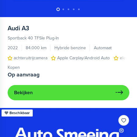
Audi
A3
Sportback 40 TFSIe Plug-In
2022
84.000 km
Hybride benzine
Automaat
achteruitrijcamera
Apple Carplay/Android Auto
electroni
Kopen
Op aanvraag
Bekijken
Beschikbaar