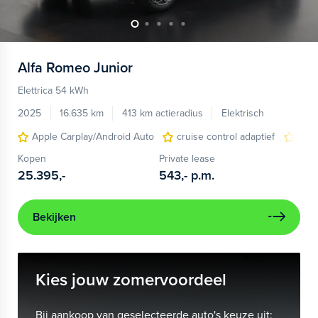
Alfa Romeo
Junior
Elettrica 54 kWh
2025
16.635 km
413 km actieradius
Elektrisch
Apple Carplay/Android Auto
cruise control adaptief
LED
Kopen
Private lease
25.395,-
543,-
p.m.
Bekijken
Kies jouw zomervoordeel
Bij aankoop van geselecteerde auto's keuze uit: