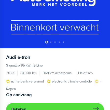
Audi
e-tron
S quattro 95 kWh S-Line
2023
51.000 km
368 km actieradius
Elektrisch
achterbank verwarmd
electronic climate controle
elektr
Kopen
Op aanvraag
Bekijken