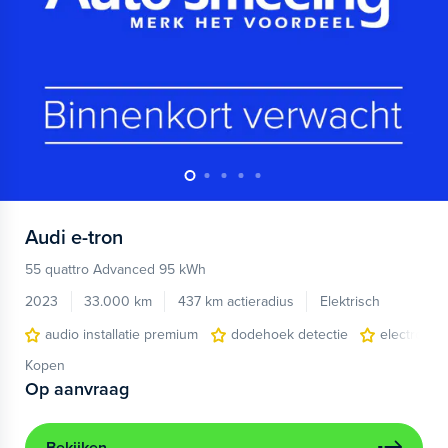
Audi
e-tron
55 quattro Advanced 95 kWh
2023
33.000 km
437 km actieradius
Elektrisch
audio installatie premium
dodehoek detectie
electronic 
Kopen
Op aanvraag