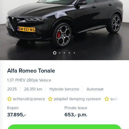
Alfa Romeo
Tonale
1.3T PHEV 280pk Veloce
2025
26.351 km
Hybride benzine
Automaat
achteruitrijcamera
adaptief demping systeem
audio inst
Kopen
Private lease
37.895,-
653,-
p.m.