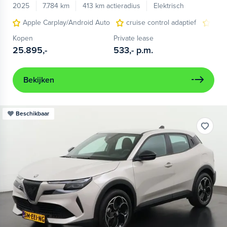
2025
7.784 km
413 km actieradius
Elektrisch
Apple Carplay/Android Auto
cruise control adaptief
LED
Kopen
Private lease
25.895,-
533,-
p.m.
Bekijken
Beschikbaar