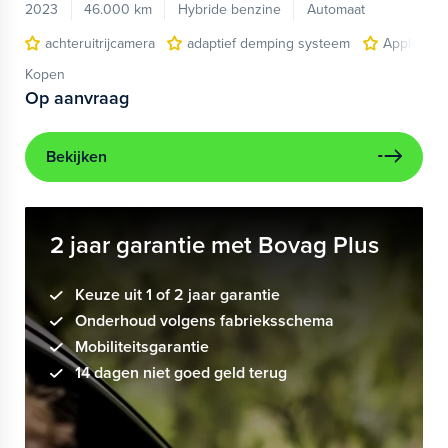
2023
46.000 km
Hybride benzine
Automaat
achteruitrijcamera
adaptief demping systeem
Apple Car
Kopen
Op aanvraag
Bekijken
2 jaar garantie met Bovag Plus
Keuze uit 1 of 2 jaar garantie
Onderhoud volgens fabrieksschema
Mobiliteitsgarantie
14 dagen niet goed geld terug