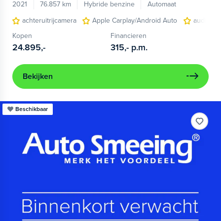
2021
76.857 km
Hybride benzine
Automaat
achteruitrijcamera
Apple Carplay/Android Auto
audio ins
Kopen
Financieren
24.895,-
315,-
p.m.
Bekijken
Beschikbaar