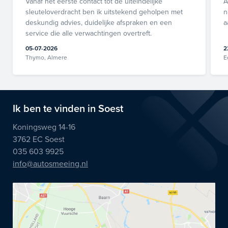
Vanaf het eerste contact tot de uiteindelijke
A
sleuteloverdracht ben ik uitstekend geholpen met
n
deskundig advies, duidelijke afspraken en een
a
service die alle verwachtingen overtreft.
05-07-2026
2
Thymo, Almere
E
Ik ben te vinden in Soest
Koningsweg 14-16
3762 EC Soest
035 603 9925
info@autosmeeing.nl