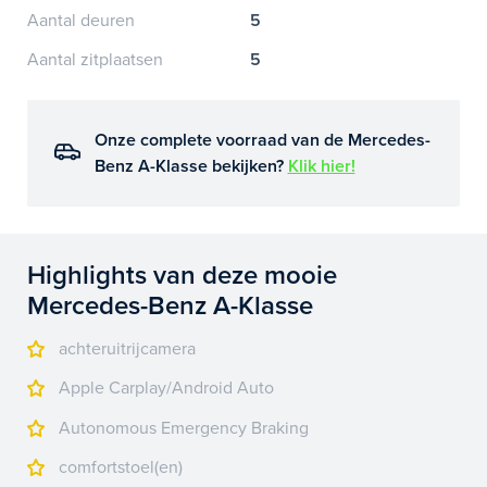
Aantal deuren
5
Aantal zitplaatsen
5
Onze complete voorraad van de Mercedes-
Benz A-Klasse bekijken?
Klik hier!
Highlights van deze mooie
Mercedes-Benz A-Klasse
achteruitrijcamera
Apple Carplay/Android Auto
Autonomous Emergency Braking
comfortstoel(en)