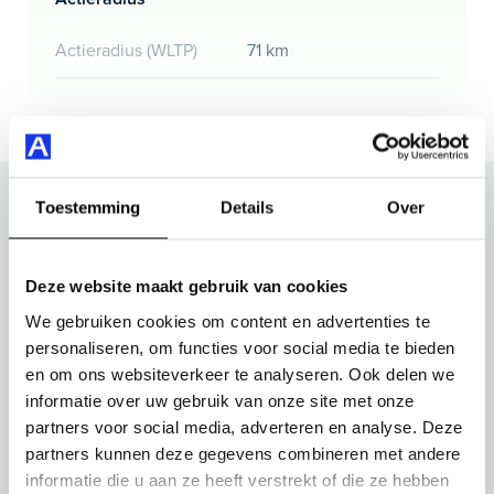
Actieradius (WLTP)
71 km
Inruilvoorstel op deze auto?
Toestemming
Details
Over
Vul hier je gegevens in en vergeet niet foto's van je
inruilauto mee te sturen.
Deze website maakt gebruik van cookies
We gebruiken cookies om content en advertenties te
Kenteken huidige auto
Kilometerstand (bij benadering)
personaliseren, om functies voor social media te bieden
en om ons websiteverkeer te analyseren. Ook delen we
informatie over uw gebruik van onze site met onze
partners voor social media, adverteren en analyse. Deze
partners kunnen deze gegevens combineren met andere
Inruilvoorstel aanvragen
informatie die u aan ze heeft verstrekt of die ze hebben