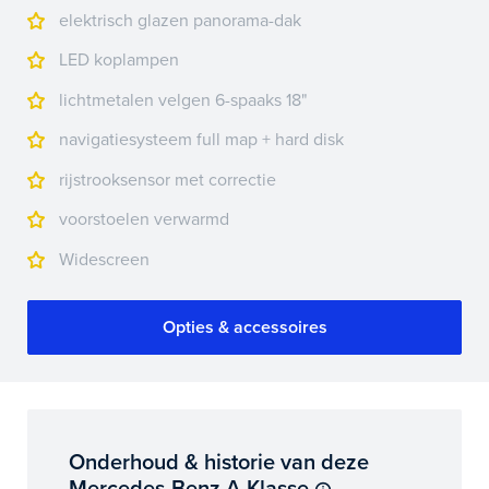
elektrisch glazen panorama-dak
LED koplampen
lichtmetalen velgen 6-spaaks 18"
navigatiesysteem full map + hard disk
rijstrooksensor met correctie
voorstoelen verwarmd
Widescreen
Opties & accessoires
Onderhoud & historie van deze