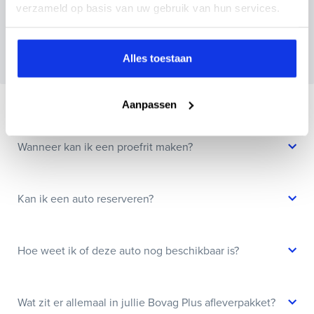
verzameld op basis van uw gebruik van hun services.
Wanneer je foto’s meestuurt ontvang je op
maandag tot en met vrijdag binnen enkele uren
een voorstel.
Alles toestaan
Aanpassen
Veelgestelde vragen
Wanneer kan ik een proefrit maken?
Kan ik een auto reserveren?
Hoe weet ik of deze auto nog beschikbaar is?
Wat zit er allemaal in jullie Bovag Plus afleverpakket?