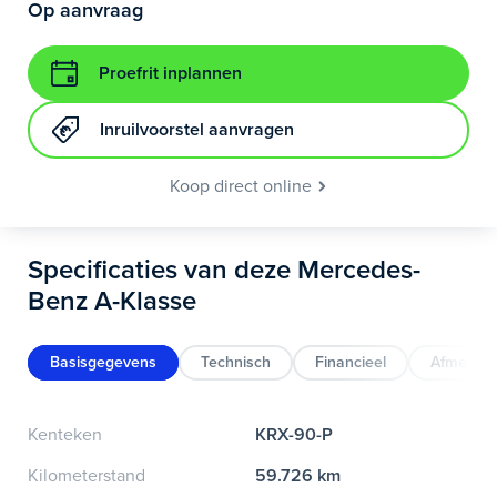
Op aanvraag
Proefrit inplannen
Inruilvoorstel aanvragen
Koop direct online
Specificaties van deze Mercedes-
Benz A-Klasse
Basisgegevens
Technisch
Financieel
Afmeting
Kenteken
KRX-90-P
Kilometerstand
59.726 km