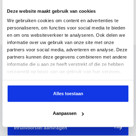
Gemmiddeld elektrisch
16.3 kW
Deze website maakt gebruik van cookies
verbuik
We gebruiken cookies om content en advertenties te
personaliseren, om functies voor social media te bieden
en om ons websiteverkeer te analyseren. Ook delen we
informatie over uw gebruik van onze site met onze
partners voor social media, adverteren en analyse. Deze
Inruilvoorstel op deze auto?
partners kunnen deze gegevens combineren met andere
informatie die u aan ze heeft verstrekt of die ze hebben
Vul hier je gegevens in en vergeet niet foto's van je
verzameld op basis van uw gebruik van hun services.
inruilauto mee te sturen.
Kenteken huidige auto
Kilometerstand (bij benadering)
Alles toestaan
Aanpassen
Inruilvoorstel aanvragen