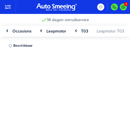
Vakkundig gecontroleerd >
Occasions
Leapmotor
T03
Leapmotor T03
Beschikbaar