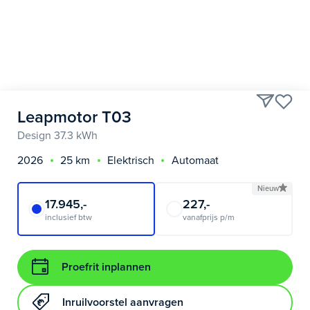
Leapmotor T03
Design 37.3 kWh
2026
25 km
Elektrisch
Automaat
Nieuw
17.945,-
227,-
inclusief btw
vanafprijs p/m
Proefrit inplannen
Inruilvoorstel aanvragen