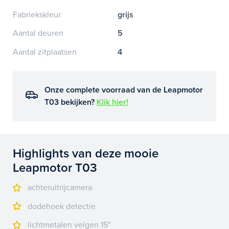
Fabriekskleur
grijs
Aantal deuren
5
Aantal zitplaatsen
4
Onze complete voorraad van de Leapmotor
T03 bekijken?
Klik hier!
Highlights van deze mooie
Leapmotor T03
achteruitrijcamera
dodehoek detectie
lichtmetalen velgen 15"