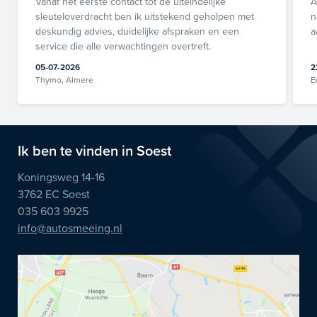
Vanaf het eerste contact tot de uiteindelijke
A
sleuteloverdracht ben ik uitstekend geholpen met
n
deskundig advies, duidelijke afspraken en een
a
service die alle verwachtingen overtreft.
05-07-2026
2
Thymo, Almere
E
Ik ben te vinden in Soest
Koningsweg 14-16
3762 EC Soest
035 603 9925
info@autosmeeing.nl