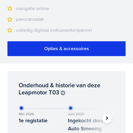
navigatie online
panoramadak
volledig digitaal instrumentenpaneel
Opties & accessoires
Onderhoud & historie van deze
Leapmotor T03
Mei 2026
Juni 2026
Juni 202
1e registatie
Ingekocht door
Binne
Auto Smeeing
Auto 