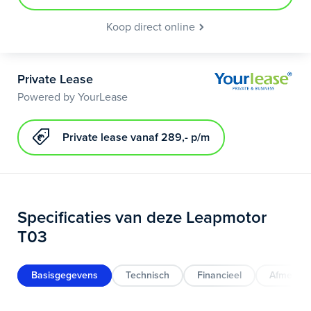
Koop direct online
Private Lease
Powered by YourLease
Private lease vanaf 289,- p/m
Specificaties van deze Leapmotor
T03
Basisgegevens
Technisch
Financieel
Afmeting