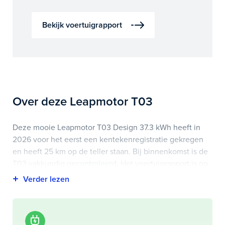
Bekijk voertuigrapport
Over deze Leapmotor T03
Deze mooie Leapmotor T03 Design 37.3 kWh heeft in
2026 voor het eerst een kentekenregistratie gekregen
en heeft 25 km op de teller staan. Bij binnenkomst is de
T03 vakkundig gecontroleerd. Het voertuigrapport is op
deze pagina bij onderhoud en historie te downloaden.
Highlights van deze Leapmotor zijn onder andere
achteruitrijcamera, dodehoek detectie, lichtmetalen
velgen 15" en nog veel meer.