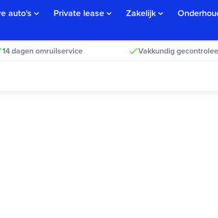
e auto's
Private lease
Zakelijk
Onderhou
14 dagen omruilservice
Vakkundig gecontrolee