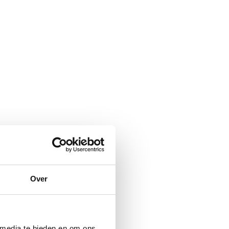
Over
 media te bieden en om ons