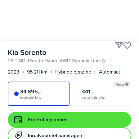
Kia Sorento
1.6 T-GDI Plug-in Hybrid 4WD DynamicLine 7p.
2023
95.211 km
Hybride benzine
Automaat
Nieuw
34.895,-
441,-
inclusief btw
vanafprijs p/m
Proefrit inplannen
Inruilvoorstel aanvragen