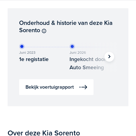
Onderhoud & historie van deze Kia
Sorento
Juni 2023
Juni 2026
Juli 2026
1e registatie
Ingekocht door
Binne
Auto Smeeing
Auto 
Bekijk voertuigrapport
Over deze Kia Sorento