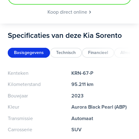
Koop direct online
Specificaties van deze Kia Sorento
Basisgegevens
Technisch
Financieel
Afmeting
Kenteken
KRN-67-P
Kilometerstand
95.211 km
Bouwjaar
2023
Kleur
Aurora Black Pearl (ABP)
Transmissie
Automaat
Carrosserie
SUV