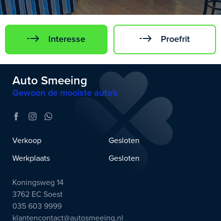
Interesse
Proefrit
Auto Smeeing
Gewoon de mooiste auto’s
Verkoop
Gesloten
Werkplaats
Gesloten
Koningsweg 14
3762 EC Soest
035 603 9999
klantencontact@autosmeeing.nl