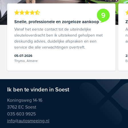
9
Snelle, professionele en zorgeloze aankoop
Z
Vanaf het eerste contact tot de uiteindelijke
A
sleuteloverdracht ben ik uitstekend geholpen met
n
deskundig advies, duidelijke afspraken en een
a
service die alle verwachtingen overtreft.
05-07-2026
2
Thymo, Almere
E
Ik ben te vinden in Soest
Koningsweg 14-16
3762 EC Soest
035 603 9925
info@autosmeeing.nl