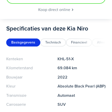
Koop direct online
Specificaties van deze Kia Niro
Basisgegevens
Technisch
Financieel
Afmeting
Kenteken
KHL-51-X
Kilometerstand
69.084 km
Bouwjaar
2022
Kleur
Absolute Black Pearl (ABP)
Transmissie
Automaat
Carrosserie
SUV