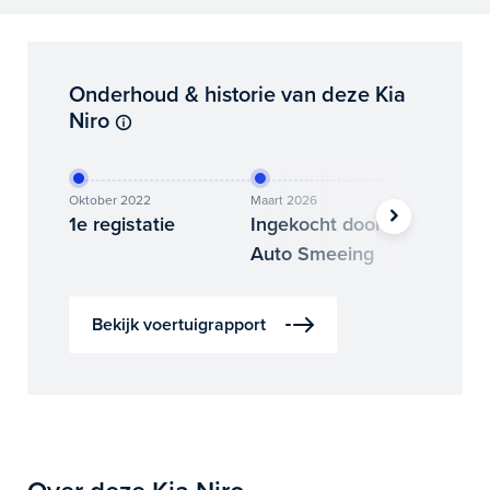
Onderhoud & historie van deze Kia
Niro
Oktober 2022
Maart 2026
Juli 2026
1e registatie
Ingekocht door
Binne
Auto Smeeing
Auto 
Bekijk voertuigrapport