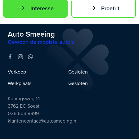
Interesse
Proefrit
Auto Smeeing
Gewoon de mooiste auto’s
Verkoop
Gesloten
Werkplaats
Gesloten
Koningsweg 14
3762 EC Soest
035 603 9999
klantencontact@autosmeeing.nl