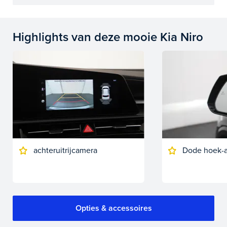
Highlights van deze mooie Kia Niro
achteruitrijcamera
Dode hoek-a
Opties & accessoires