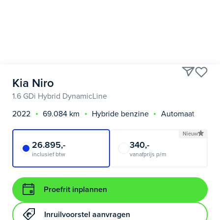
Kia Niro
1.6 GDi Hybrid DynamicLine
2022
69.084 km
Hybride benzine
Automaat
Nieuw
26.895,-
340,-
inclusief btw
vanafprijs p/m
Proefrit inplannen
Inruilvoorstel aanvragen