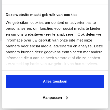
Inruilvoorstel aanvragen
Deze website maakt gebruik van cookies
Wanneer je foto’s meestuurt ontvang je op
We gebruiken cookies om content en advertenties te
maandag tot en met vrijdag binnen enkele uren
personaliseren, om functies voor social media te bieden
een voorstel.
en om ons websiteverkeer te analyseren. Ook delen we
informatie over uw gebruik van onze site met onze
partners voor social media, adverteren en analyse. Deze
Veelgestelde vragen
partners kunnen deze gegevens combineren met andere
informatie die u aan ze heeft verstrekt of die ze hebben
Wanneer kan ik een proefrit maken?
verzameld op basis van uw gebruik van hun services.
Kan ik een auto reserveren?
Alles toestaan
Aanpassen
Hoe weet ik of deze auto nog beschikbaar is?