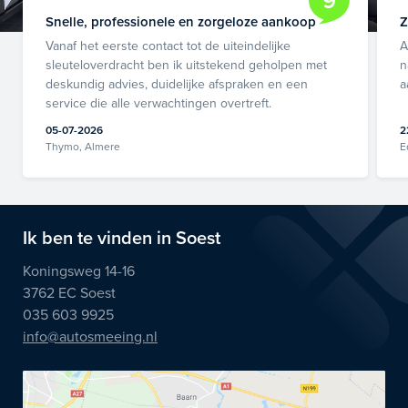
9
Snelle, professionele en zorgeloze aankoop
Z
Vanaf het eerste contact tot de uiteindelijke
A
sleuteloverdracht ben ik uitstekend geholpen met
n
deskundig advies, duidelijke afspraken en een
a
service die alle verwachtingen overtreft.
05-07-2026
2
Thymo, Almere
E
Ik ben te vinden in Soest
Koningsweg 14-16
3762 EC Soest
035 603 9925
info@autosmeeing.nl