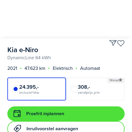
Kia e-Niro
DynamicLine 64 kWh
2021
47.623 km
Elektrisch
Automaat
Nieuw
24.395,-
308,-
inclusief btw
vanafprijs p/m
Proefrit inplannen
Inruilvoorstel aanvragen