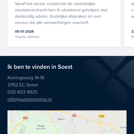
Vanaf het eerste contact tot de uiteindelijke
A
sleuteloverdracht ben ik uitstekend geholpen met
n
deskundig advies, duidelijke afspraken en een
a
service die alle verwachtingen overtreft.
05-07-2026
2
Thymo, Almere
E
Ik ben te vinden in Soest
Koningsweg 14-16
3762 EC Soest
035 603 9925
info@autosmeeing.nl