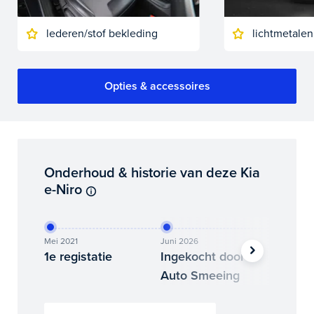
lederen/stof bekleding
lichtmetalen
Opties & accessoires
Onderhoud & historie van deze Kia
e-Niro
Mei 2021
Juni 2026
Juni 202
1e registatie
Ingekocht door
Binne
Auto Smeeing
Auto 