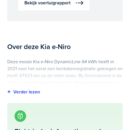
Bekijk voertuigrapport
Over deze Kia e-Niro
Deze mooie Kia e-Niro DynamicLine 64 kWh heeft in
2021 voor het eerst een kentekenregistratie gekregen en
heeft 47.623 km op de teller staan. Bij binnenkomst is de
e-Niro vakkundig gecontroleerd. Het voertuigrapport is
op deze pagina bij onderhoud en historie te
downloaden.
Highlights van deze Kia zijn onder andere apple
carplay/android auto, electronic climate controle,
lederen/stof bekleding en nog veel meer.