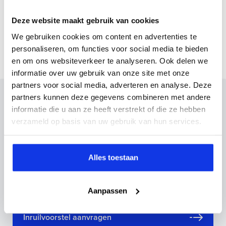
Gemmiddeld elektrisch
15.9 kW
Deze website maakt gebruik van cookies
verbuik
We gebruiken cookies om content en advertenties te
personaliseren, om functies voor social media te bieden
en om ons websiteverkeer te analyseren. Ook delen we
informatie over uw gebruik van onze site met onze
partners voor social media, adverteren en analyse. Deze
Inruilvoorstel op deze auto?
partners kunnen deze gegevens combineren met andere
informatie die u aan ze heeft verstrekt of die ze hebben
Vul hier je gegevens in en vergeet niet foto's van je
verzameld op basis van uw gebruik van hun services.
inruilauto mee te sturen.
Kenteken huidige auto
Kilometerstand (bij benadering)
Alles toestaan
Aanpassen
Inruilvoorstel aanvragen