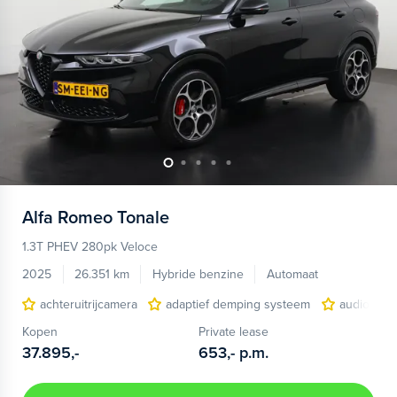
Alfa Romeo
Tonale
1.3T PHEV 280pk Veloce
2025
26.351 km
Hybride benzine
Automaat
achteruitrijcamera
adaptief demping systeem
audio inst
Kopen
Private lease
37.895,-
653,-
p.m.