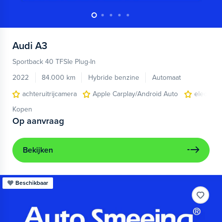
Audi
A3
Sportback 40 TFSIe Plug-In
2022
84.000 km
Hybride benzine
Automaat
achteruitrijcamera
Apple Carplay/Android Auto
electroni
Kopen
Op aanvraag
Bekijken
Beschikbaar