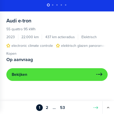
Audi
e-tron
55 quattro 95 kWh
2023
22.000 km
437 km actieradius
Elektrisch
electronic climate controle
elektrisch glazen panorama-dak
Kopen
Op aanvraag
Bekijken
1
2
...
53
Volgende