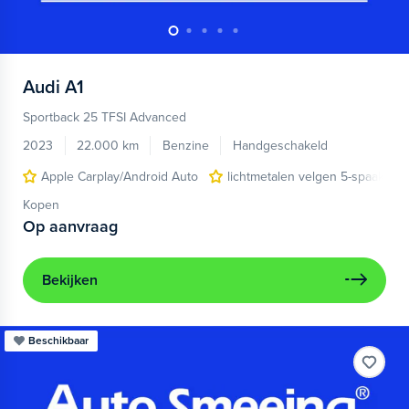
Audi
A1
Sportback 25 TFSI Advanced
2023
22.000 km
Benzine
Handgeschakeld
Apple Carplay/Android Auto
lichtmetalen velgen 5-spaaks 17
Kopen
Op aanvraag
Bekijken
Beschikbaar