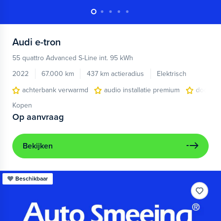
Audi
e-tron
55 quattro Advanced S-Line int. 95 kWh
2022
67.000 km
437 km actieradius
Elektrisch
achterbank verwarmd
audio installatie premium
dodehoe
Kopen
Op aanvraag
Bekijken
Beschikbaar