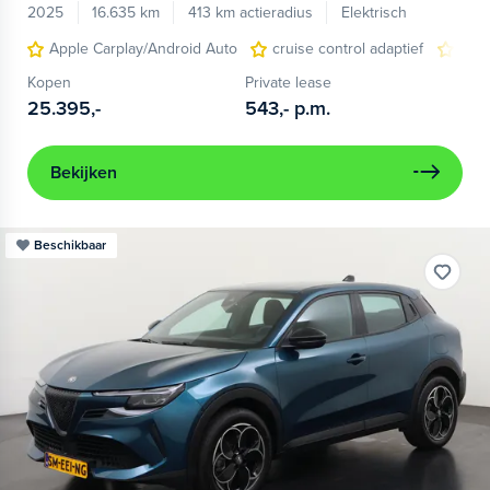
2025
16.635 km
413 km actieradius
Elektrisch
Apple Carplay/Android Auto
cruise control adaptief
LED
Kopen
Private lease
25.395,-
543,-
p.m.
Bekijken
Beschikbaar