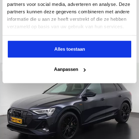
2022
34.998 km
437 km actieradius
Elektrisch
partners voor social media, adverteren en analyse. Deze
partners kunnen deze gegevens combineren met andere
electronic climate controle
elektrisch glazen panorama-dak
informatie die u aan ze heeft verstrekt of die ze hebben
Kopen
Private lease
verzameld op basis van uw gebruik van hun services.
36.895,-
793,-
p.m.
Bekijken
Alles toestaan
Beschikbaar
Aanpassen