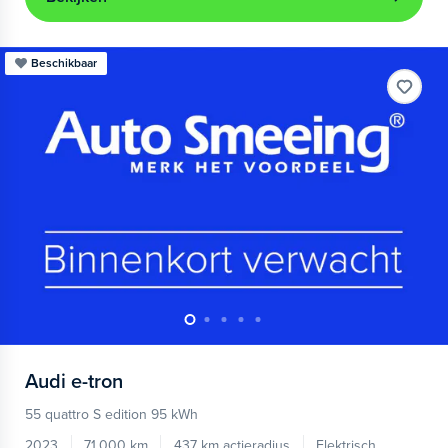
Beschikbaar
Audi
e-tron
55 quattro S edition 95 kWh
2023
71.000 km
437 km actieradius
Elektrisch