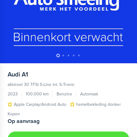
Audi
A1
allstreet 30 TFSI S-Line int. S-Tronic
2023
100.000 km
Benzine
Automaat
Apple Carplay/Android Auto
hemelbekleding donker
lic
Kopen
Op aanvraag