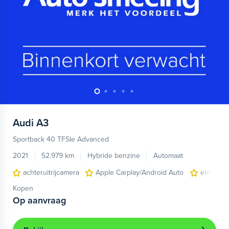
Audi
A3
Sportback 40 TFSIe Advanced
2021
52.979 km
Hybride benzine
Automaat
achteruitrijcamera
Apple Carplay/Android Auto
electroni
Kopen
Op aanvraag