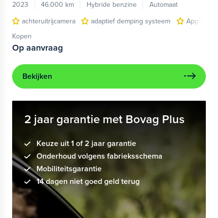
2023
46.000 km
Hybride benzine
Automaat
achteruitrijcamera
adaptief demping systeem
Apple Car
Kopen
Op aanvraag
Bekijken
2 jaar garantie met Bovag Plus
Keuze uit 1 of 2 jaar garantie
Onderhoud volgens fabrieksschema
Mobiliteitsgarantie
14 dagen niet goed geld terug