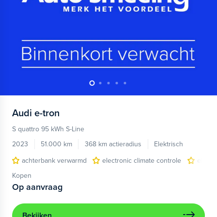
Audi
e-tron
S quattro 95 kWh S-Line
2023
51.000 km
368 km actieradius
Elektrisch
achterbank verwarmd
electronic climate controle
elektr
Kopen
Op aanvraag
Bekijken