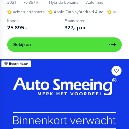
2021
76.857 km
Hybride benzine
Automaat
achteruitrijcamera
Apple Carplay/Android Auto
audio ins
Kopen
Financieren
25.895,-
327,-
p.m.
Bekijken
Beschikbaar