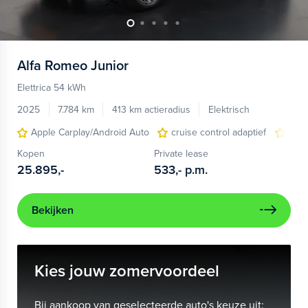
Alfa Romeo
Junior
Elettrica 54 kWh
2025
7.784 km
413 km actieradius
Elektrisch
Apple Carplay/Android Auto
cruise control adaptief
LED
Kopen
Private lease
25.895,-
533,-
p.m.
Bekijken
Kies jouw zomervoordeel
Bij aankoop van geselecteerde auto's keuze uit: