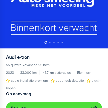
Audi
e-tron
55 quattro Advanced 95 kWh
2023
33.000 km
437 km actieradius
Elektrisch
audio installatie premium
dodehoek detectie
electronic 
Kopen
Op aanvraag