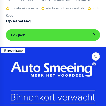
2022
50.000 km
437 km actieradius
Elektrisch
dodehoek detectie
electronic climate controle
lichtmeta
Kopen
Op aanvraag
Bekijken
Beschikbaar