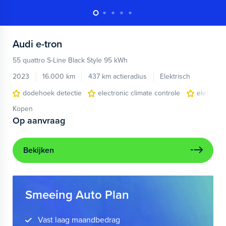
Audi
e-tron
55 quattro S-Line Black Style 95 kWh
2023
16.000 km
437 km actieradius
Elektrisch
dodehoek detectie
electronic climate controle
elektris
Kopen
Op aanvraag
Bekijken
Smeeing Auto Plan
Vast laag maandbedrag