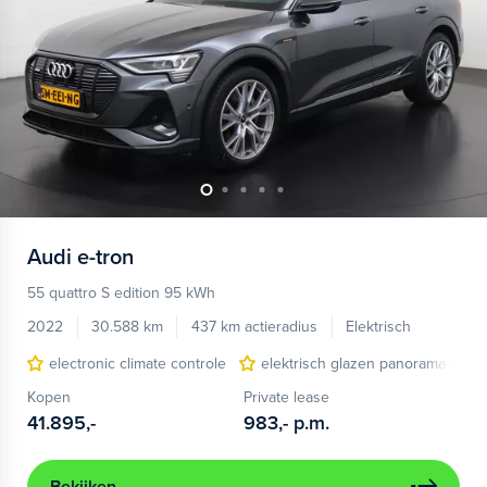
Audi
e-tron
55 quattro S edition 95 kWh
2022
30.588 km
437 km actieradius
Elektrisch
electronic climate controle
elektrisch glazen panorama-dak
Kopen
Private lease
41.895,-
983,-
p.m.
Bekijken