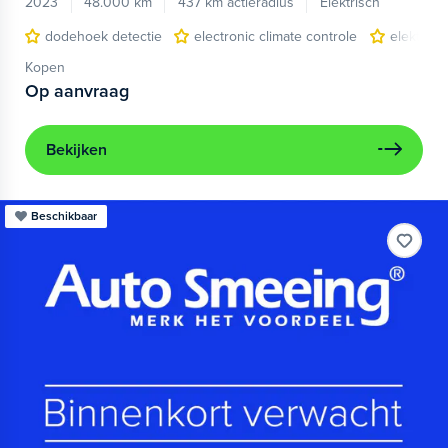
2023
48.000 km
437 km actieradius
Elektrisch
dodehoek detectie
electronic climate controle
elektris
Kopen
Op aanvraag
Bekijken
Beschikbaar