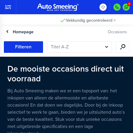
Vakkundig gecontroleerd >
Homepage
Occasions
Filteren
De mooiste occasions direct uit
voorraad
Bij Auto Smeeing maken we er een topsport van: het
inkopen van alleen de allermooiste en allerbeste
occasions! En dat doen we dagelijks. Door bij de inkoop
selectief te werk te gaan, bieden we je uitsluitend auto’s
van de beste kwaliteit. Stuk voor stuk unieke occasions
met uitgebreide specificaties en een lage