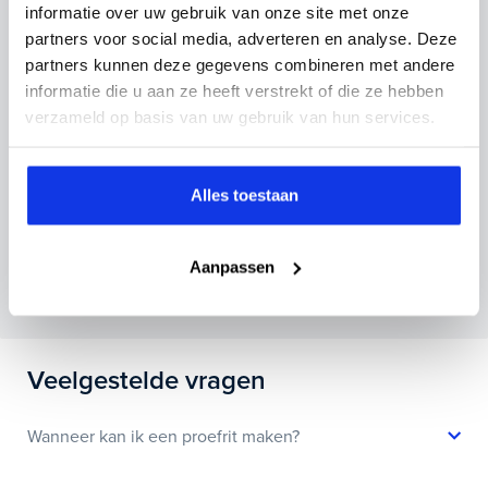
informatie over uw gebruik van onze site met onze
partners voor social media, adverteren en analyse. Deze
Kenteken huidige auto
Kilometerstand (bij benadering)
partners kunnen deze gegevens combineren met andere
informatie die u aan ze heeft verstrekt of die ze hebben
verzameld op basis van uw gebruik van hun services.
Inruilvoorstel aanvragen
Alles toestaan
Wanneer je foto’s meestuurt ontvang je op
Aanpassen
maandag tot en met vrijdag binnen enkele uren
een voorstel.
Veelgestelde vragen
Wanneer kan ik een proefrit maken?