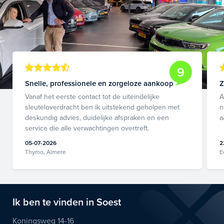
9
Snelle, professionele en zorgeloze aankoop
Z
Vanaf het eerste contact tot de uiteindelijke
A
sleuteloverdracht ben ik uitstekend geholpen met
n
deskundig advies, duidelijke afspraken en een
a
service die alle verwachtingen overtreft.
05-07-2026
2
Thymo, Almere
E
Ik ben te vinden in Soest
Koningsweg 14-16