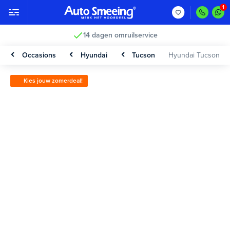
ruilservice
Vakkundig gecontrole
Occasions
Hyundai
Tucson
Hyundai Tucson
Kies jouw zomerdeal!