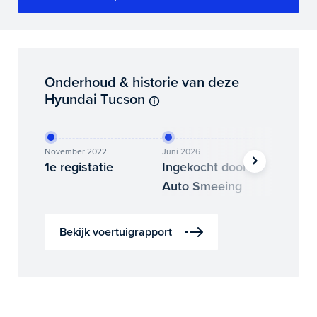
Onderhoud & historie van deze
Hyundai Tucson
November 2022
Juni 2026
Juni 202
1e registatie
Ingekocht door
Binne
Auto Smeeing
Auto 
Bekijk voertuigrapport