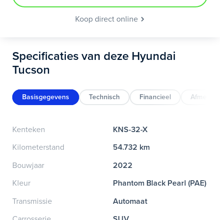
Koop direct online
Specificaties van deze Hyundai
Tucson
Basisgegevens
Technisch
Financieel
Afmeting
Kenteken
KNS-32-X
Kilometerstand
54.732 km
Bouwjaar
2022
Kleur
Phantom Black Pearl (PAE)
Transmissie
Automaat
Carrosserie
SUV