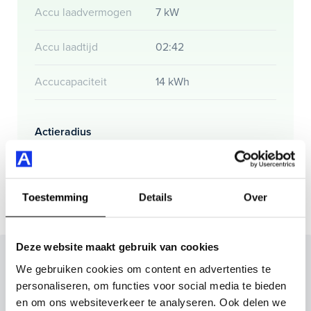
Accu laadvermogen
7 kW
Accu laadtijd
02:42
Accucapaciteit
14 kWh
Actieradius
Actieradius (WLTP)
62 km
Toestemming
Details
Over
Deze website maakt gebruik van cookies
Inruilvoorstel op deze auto?
We gebruiken cookies om content en advertenties te
personaliseren, om functies voor social media te bieden
Vul hier je gegevens in en vergeet niet foto's van je
en om ons websiteverkeer te analyseren. Ook delen we
inruilauto mee te sturen.