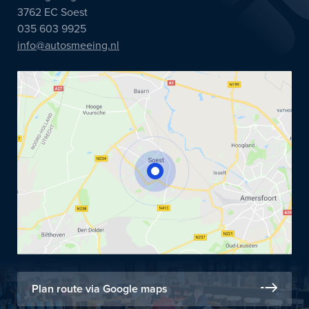
3762 EC Soest
035 603 9925
info@autosmeeing.nl
Plan route via Google maps