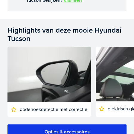
Tucson bekijken?
Klik hier!
Highlights van deze mooie Hyundai
Tucson
elektrisch 
dodehoekdetectie met correctie
Opties & accessoires