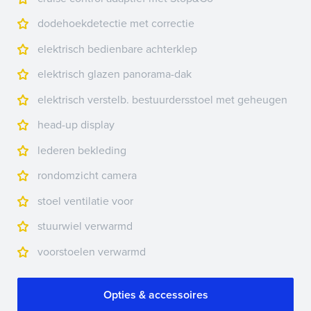
dodehoekdetectie met correctie
elektrisch bedienbare achterklep
elektrisch glazen panorama-dak
elektrisch verstelb. bestuurdersstoel met geheugen
head-up display
lederen bekleding
rondomzicht camera
stoel ventilatie voor
stuurwiel verwarmd
voorstoelen verwarmd
Opties & accessoires