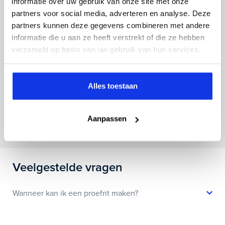
informatie over uw gebruik van onze site met onze
Kenteken huidige auto
Kilometerstand (bij benadering)
partners voor social media, adverteren en analyse. Deze
partners kunnen deze gegevens combineren met andere
informatie die u aan ze heeft verstrekt of die ze hebben
verzameld op basis van uw gebruik van hun services.
Inruilvoorstel aanvragen
Alles toestaan
Wanneer je foto’s meestuurt ontvang je op
maandag tot en met vrijdag binnen enkele uren
Aanpassen
een voorstel.
Veelgestelde vragen
Wanneer kan ik een proefrit maken?