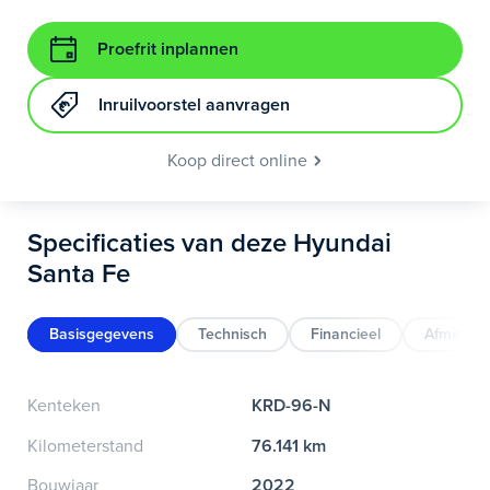
Proefrit inplannen
Inruilvoorstel aanvragen
Koop direct online
Specificaties van deze Hyundai
Santa Fe
Basisgegevens
Technisch
Financieel
Afmeting
Kenteken
KRD-96-N
Kilometerstand
76.141 km
Bouwjaar
2022