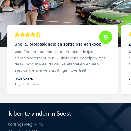
9
Snelle, professionele en zorgeloze aankoop
Z
Vanaf het eerste contact tot de uiteindelijke
A
sleuteloverdracht ben ik uitstekend geholpen met
n
deskundig advies, duidelijke afspraken en een
a
service die alle verwachtingen overtreft.
05-07-2026
2
Thymo, Almere
E
Ik ben te vinden in Soest
Koningsweg 14-16