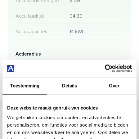
Accu laadvermogen
3 kW
Accu laadtijd
04:30
Accucapaciteit
14 kWh
Actieradius
Actieradius (WLTP)
58 km
Toestemming
Details
Over
Deze website maakt gebruik van cookies
Inruilvoorstel op deze auto?
We gebruiken cookies om content en advertenties te
Vul hier je gegevens in en vergeet niet foto's van je
personaliseren, om functies voor social media te bieden
inruilauto mee te sturen.
en om ons websiteverkeer te analyseren. Ook delen we