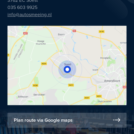
3762 EC Soest
035 603 9925
info@autosmeeing.nl
Plan route via Google maps