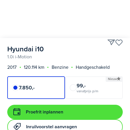
Hyundai i10
1.0i i-Motion
2017
120.114 km
Benzine
Handgeschakeld
Nieuw
99,-
7.850,-
vanafprijs p/m
Proefrit inplannen
Inruilvoorstel aanvragen