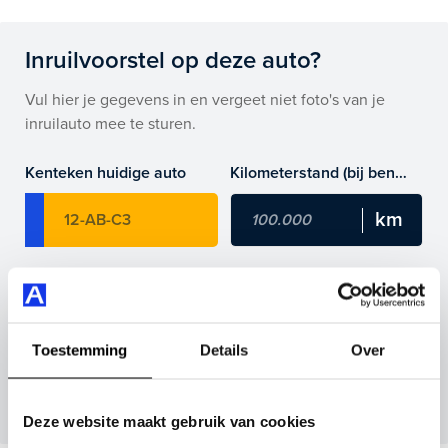
Highlights van deze Hyundai zijn onder andere airco,
trekhaak, en nog veel meer.
Inruilvoorstel op deze auto?
Je koopt hem voor € 7.850,- maar je kan deze Hyundai
Vul hier je gegevens in en vergeet niet foto's van je
i10 ook bij ons financieren of leasen.
inruilauto mee te sturen.
Maak snel een afspraak in de showroom of bestel hem
Kenteken huidige auto
Kilometerstand (bij benadering)
direct online.
Inruilvoorstel aanvragen
Toestemming
Details
Over
Wanneer je foto’s meestuurt ontvang je op
maandag tot en met vrijdag binnen enkele uren
een voorstel.
Deze website maakt gebruik van cookies