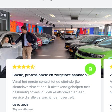
9
Snelle, professionele en zorgeloze aankoop
Z
Vanaf het eerste contact tot de uiteindelijke
A
sleuteloverdracht ben ik uitstekend geholpen met
n
deskundig advies, duidelijke afspraken en een
a
service die alle verwachtingen overtreft.
05-07-2026
2
Thymo, Almere
E