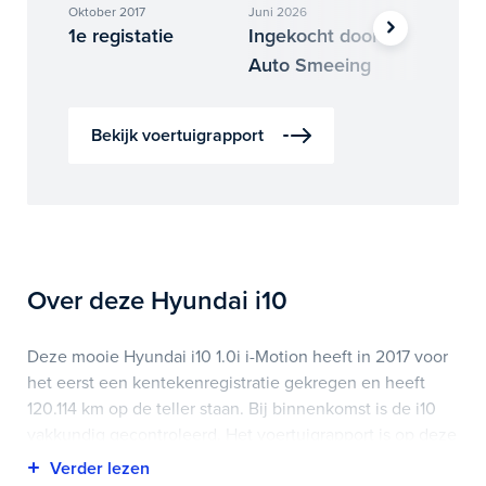
Oktober 2017
Juni 2026
Juni 202
1e registatie
Ingekocht door
Binne
Auto Smeeing
Auto 
Bekijk voertuigrapport
Over deze Hyundai i10
Deze mooie Hyundai i10 1.0i i-Motion heeft in 2017 voor
het eerst een kentekenregistratie gekregen en heeft
120.114 km op de teller staan. Bij binnenkomst is de i10
vakkundig gecontroleerd. Het voertuigrapport is op deze
pagina bij onderhoud en historie te downloaden.