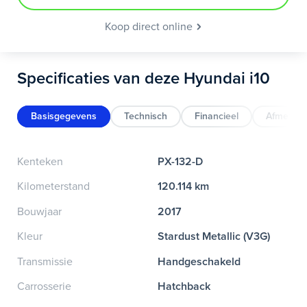
Koop direct online
Specificaties van deze Hyundai i10
Basisgegevens
Technisch
Financieel
Afmeting
Kenteken
PX-132-D
Kilometerstand
120.114 km
Bouwjaar
2017
Kleur
Stardust Metallic (V3G)
Transmissie
Handgeschakeld
Carrosserie
Hatchback