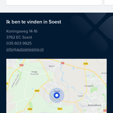
Ik ben te vinden in Soest
Koningsweg 14-16
3762 EC Soest
035 603 9925
info@autosmeeing.nl