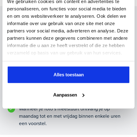
We gebruiken cookies om content en advertenties te
personaliseren, om functies voor social media te bieden
en om ons websiteverkeer te analyseren. Ook delen we
Inruilvoorstel op deze auto?
informatie over uw gebruik van onze site met onze
Vul hier je gegevens in en vergeet niet foto's van je
partners voor social media, adverteren en analyse. Deze
inruilauto mee te sturen.
partners kunnen deze gegevens combineren met andere
informatie die u aan ze heeft verstrekt of die ze hebben
Kenteken huidige auto
Kilometerstand (bij benadering)
verzameld op basis van uw gebruik van hun services.
Alles toestaan
Inruilvoorstel aanvragen
Aanpassen
Wanneer je foto’s meestuurt ontvang je op
maandag tot en met vrijdag binnen enkele uren
een voorstel.