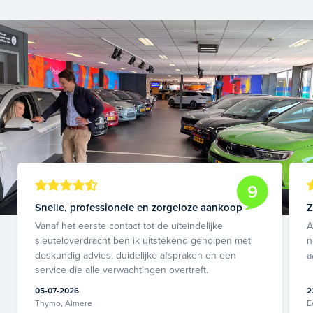
9
Snelle, professionele en zorgeloze aankoop
Z
Vanaf het eerste contact tot de uiteindelijke
A
sleuteloverdracht ben ik uitstekend geholpen met
n
deskundig advies, duidelijke afspraken en een
a
service die alle verwachtingen overtreft.
05-07-2026
2
Thymo, Almere
E