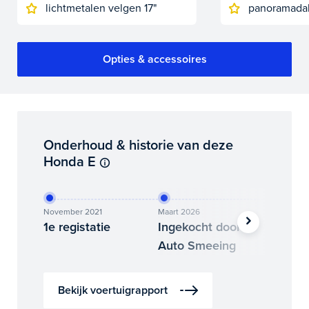
lichtmetalen velgen 17"
panoramada
Opties & accessoires
Onderhoud & historie van deze
Honda E
November 2021
Maart 2026
Mei 2026
1e registatie
Ingekocht door
Binne
Auto Smeeing
Auto 
Bekijk voertuigrapport