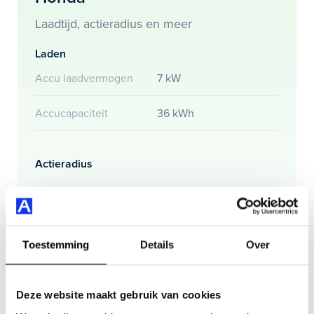
Laadtijd, actieradius en meer
Maak snel een afspraak in de showroom of bestel hem
direct online.
Laden
Accu laadvermogen
7 kW
Accucapaciteit
36 kWh
Actieradius
Actieradius (WLTP)
210 km
Gemmiddeld elektrisch
17.8 kW
Toestemming
Details
Over
verbuik
Deze website maakt gebruik van cookies