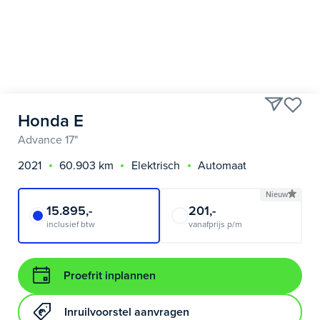
Honda E
Advance 17"
2021
60.903 km
Elektrisch
Automaat
Nieuw
15.895,-
201,-
inclusief btw
vanafprijs p/m
Proefrit inplannen
Inruilvoorstel aanvragen