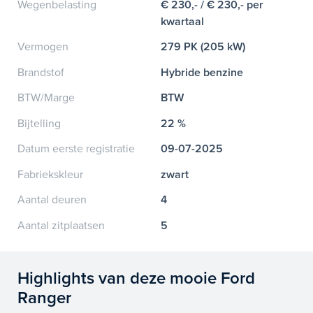
Wegenbelasting
€ 230,- / € 230,- per
kwartaal
Vermogen
279 PK (205 kW)
Brandstof
Hybride benzine
BTW/Marge
BTW
Bijtelling
22 %
Datum eerste registratie
09-07-2025
Fabriekskleur
zwart
Aantal deuren
4
Aantal zitplaatsen
5
Highlights van deze mooie Ford
Ranger