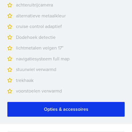
achteruitrijcamera
alternatieve metaalkleur
cruise control adaptief
Dodehoek detectie
lichtmetalen velgen 17"
navigatiesysteem full map
stuurwiel verwarmd
trekhaak
voorstoelen verwarmd
Opties & accessoires