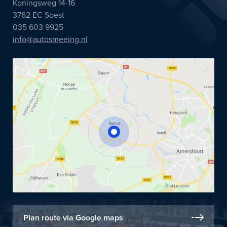
Koningsweg 14-16
3762 EC Soest
035 603 9925
info@autosmeeing.nl
Plan route via Google maps