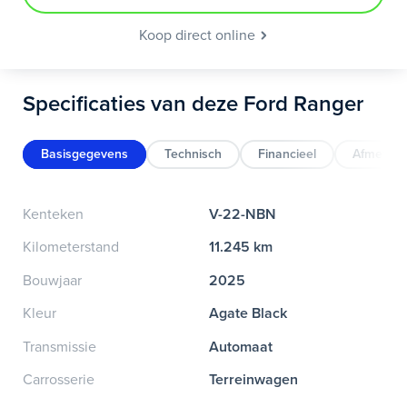
Koop direct online
Specificaties van deze Ford Ranger
Basisgegevens
Technisch
Financieel
Afmeting
Kenteken
V-22-NBN
Kilometerstand
11.245 km
Bouwjaar
2025
Kleur
Agate Black
Transmissie
Automaat
Carrosserie
Terreinwagen