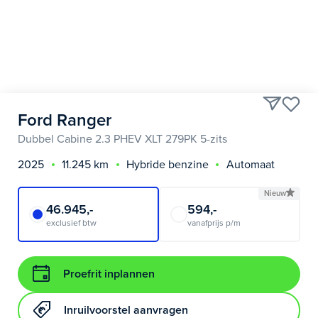
Ford Ranger
Dubbel Cabine 2.3 PHEV XLT 279PK 5-zits
2025
11.245 km
Hybride benzine
Automaat
Nieuw
46.945,-
594,-
exclusief btw
vanafprijs p/m
Proefrit inplannen
Inruilvoorstel aanvragen