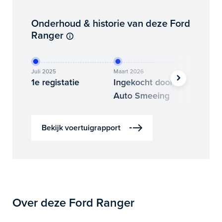
Onderhoud & historie van deze Ford
Ranger
Juli 2025
Maart 2026
April 202
1e registatie
Ingekocht door
Binne
Auto Smeeing
Auto 
Bekijk voertuigrapport
Over deze Ford Ranger