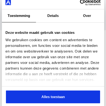
Wanneer je foto’s meestuurt ontvang je op
Toestemming
Details
Over
maandag tot en met vrijdag binnen enkele uren
een voorstel.
Deze website maakt gebruik van cookies
We gebruiken cookies om content en advertenties te
Financial lease deze Ranger
personaliseren, om functies voor social media te bieden
en om ons websiteverkeer te analyseren. Ook delen we
Bereken jouw leasetermijn.
informatie over uw gebruik van onze site met onze
partners voor social media, adverteren en analyse. Deze
Aankoopbedrag
partners kunnen deze gegevens combineren met andere
informatie die u aan ze heeft verstrekt of die ze hebben
€
verzameld op basis van uw gebruik van hun services.
Slottermijn (optie)
Alles toestaan
€