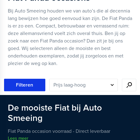
Bij Auto Smeeing houden we van auto’s die al decennia
lang bewijzen hoe goed eenvoud kan zijn. De Fiat Panda
is er zo een. Compact, betrouwbaar en verrassend ruim:
deze allemansvriend voelt zich overal thuis. Ben jij op
zoek naar een Fiat Panda occasion? Dan zit je bij ons
goed. Wij selecteren alleen de mooiste en best
onderhouden exemplaren, zodat jij zorgeloos en met
plezier de weg op kan.
Filteren
De
mooiste
Fiat
bij Auto
Smeeing
Fiat Panda occasion voorraad - Direct leverbaar
Lees meer