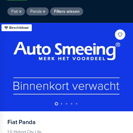
Fiat
Panda
Filters wissen
Beschikbaar
Fiat
Panda
1.0 Hybrid City Life