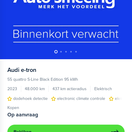
Audi
e-tron
55 quattro S-Line Black Edition 95 kWh
2023
48.000 km
437 km actieradius
Elektrisch
dodehoek detectie
electronic climate controle
elektris
Kopen
Op aanvraag