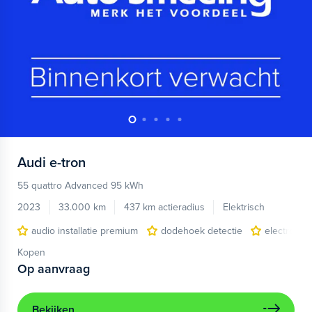
Audi
e-tron
55 quattro Advanced 95 kWh
2023
33.000 km
437 km actieradius
Elektrisch
audio installatie premium
dodehoek detectie
electronic 
Kopen
Op aanvraag
Bekijken