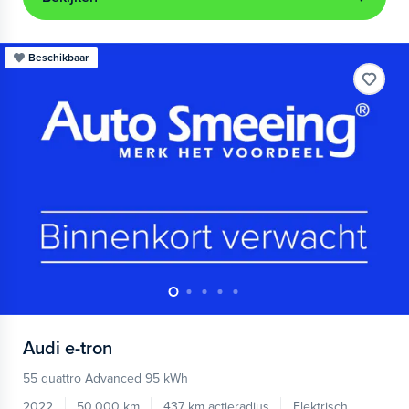
Beschikbaar
Audi
e-tron
55 quattro Advanced 95 kWh
2022
50.000 km
437 km actieradius
Elektrisch