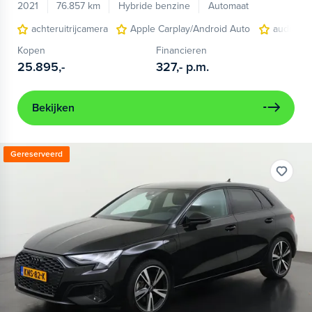
2021
76.857 km
Hybride benzine
Automaat
achteruitrijcamera
Apple Carplay/Android Auto
audio ins
Kopen
Financieren
25.895,-
327,-
p.m.
Bekijken
Gereserveerd