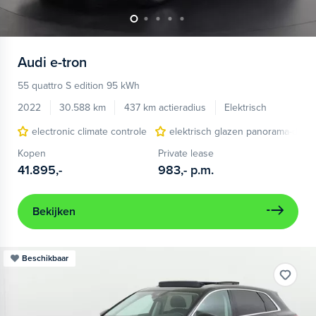
Audi
e-tron
55 quattro S edition 95 kWh
2022
30.588 km
437 km actieradius
Elektrisch
electronic climate controle
elektrisch glazen panorama-dak
Kopen
Private lease
41.895,-
983,-
p.m.
Bekijken
Beschikbaar