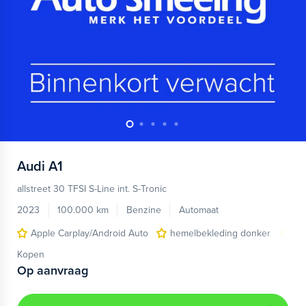
Audi
A1
allstreet 30 TFSI S-Line int. S-Tronic
2023
100.000 km
Benzine
Automaat
Apple Carplay/Android Auto
hemelbekleding donker
lic
Kopen
Op aanvraag