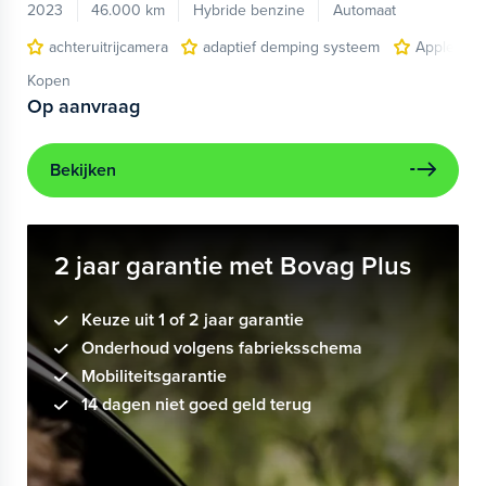
2023
46.000 km
Hybride benzine
Automaat
achteruitrijcamera
adaptief demping systeem
Apple Car
Kopen
Op aanvraag
Bekijken
2 jaar garantie met Bovag Plus
Keuze uit 1 of 2 jaar garantie
Onderhoud volgens fabrieksschema
Mobiliteitsgarantie
14 dagen niet goed geld terug