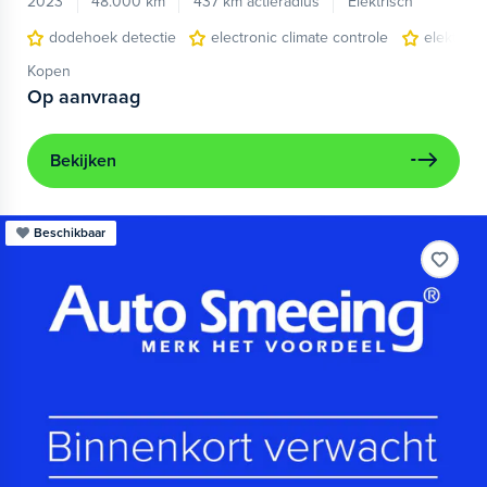
2023
48.000 km
437 km actieradius
Elektrisch
dodehoek detectie
electronic climate controle
elektris
Kopen
Op aanvraag
Bekijken
Beschikbaar