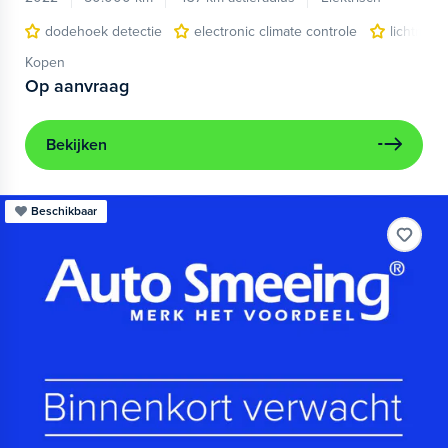
dodehoek detectie
electronic climate controle
lichtmeta
Kopen
Op aanvraag
Bekijken
Beschikbaar