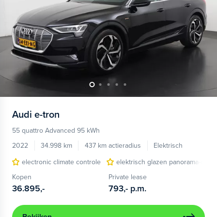
Audi
e-tron
55 quattro Advanced 95 kWh
2022
34.998 km
437 km actieradius
Elektrisch
electronic climate controle
elektrisch glazen panorama-dak
Kopen
Private lease
36.895,-
793,-
p.m.
Bekijken