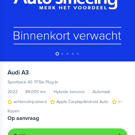
Audi
A3
Sportback 40 TFSIe Plug-In
2022
84.000 km
Hybride benzine
Automaat
achteruitrijcamera
Apple Carplay/Android Auto
electroni
Kopen
Op aanvraag