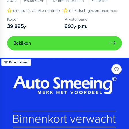
2022
66.596 km
437 km actieradius
Elektrisch
electronic climate controle
elektrisch glazen panorama-dak
Kopen
Private lease
39.895,-
893,-
p.m.
Bekijken
Beschikbaar