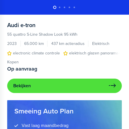
Audi
e-tron
55 quattro S-Line Shadow Look 95 kWh
2023
65.000 km
437 km actieradius
Elektrisch
electronic climate controle
elektrisch glazen panorama-dak
Kopen
Op aanvraag
Bekijken
Smeeing Auto Plan
Vast laag maandbedrag