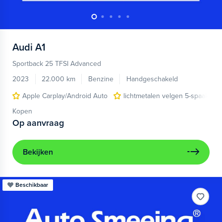
Audi
A1
Sportback 25 TFSI Advanced
2023
22.000 km
Benzine
Handgeschakeld
Apple Carplay/Android Auto
lichtmetalen velgen 5-spaaks 17
Kopen
Op aanvraag
Bekijken
Beschikbaar