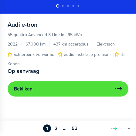
Audi
e-tron
55 quattro Advanced S-Line int. 95 kWh
2022
67.000 km
437 km actieradius
Elektrisch
achterbank verwarmd
audio installatie premium
dodehoe
Kopen
Op aanvraag
Bekijken
1
2
...
53
Volgende