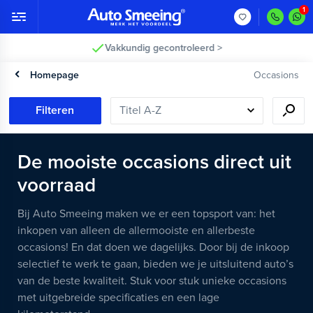
Vakkundig gecontroleerd >
Homepage
Occasions
Filteren
De mooiste occasions direct uit
voorraad
Bij Auto Smeeing maken we er een topsport van: het
inkopen van alleen de allermooiste en allerbeste
occasions! En dat doen we dagelijks. Door bij de inkoop
selectief te werk te gaan, bieden we je uitsluitend auto’s
van de beste kwaliteit. Stuk voor stuk unieke occasions
met uitgebreide specificaties en een lage