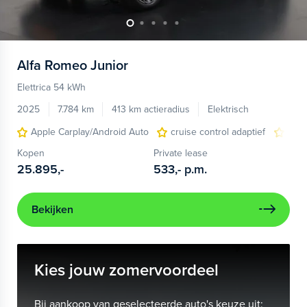
Alfa Romeo
Junior
Elettrica 54 kWh
2025
7.784 km
413 km actieradius
Elektrisch
Apple Carplay/Android Auto
cruise control adaptief
LED
Kopen
Private lease
25.895,-
533,-
p.m.
Bekijken
Kies jouw zomervoordeel
Bij aankoop van geselecteerde auto's keuze uit: