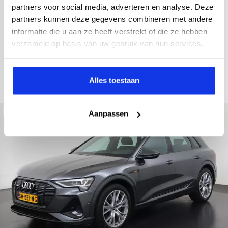
2021
52.979 km
Hybride benzine
Automaat
partners voor social media, adverteren en analyse. Deze
partners kunnen deze gegevens combineren met andere
achteruitrijcamera
Apple Carplay/Android Auto
electroni
informatie die u aan ze heeft verstrekt of die ze hebben
Kopen
verzameld op basis van uw gebruik van hun services.
Op aanvraag
Bekijken
Alles toestaan
Beschikbaar
Aanpassen