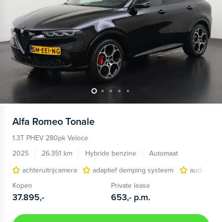
Alfa Romeo
Tonale
1.3T PHEV 280pk Veloce
2025
26.351 km
Hybride benzine
Automaat
achteruitrijcamera
adaptief demping systeem
audio inst
Kopen
Private lease
37.895,-
653,-
p.m.