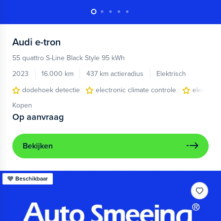
Audi
e-tron
55 quattro S-Line Black Style 95 kWh
2023
16.000 km
437 km actieradius
Elektrisch
dodehoek detectie
electronic climate controle
elektris
Kopen
Op aanvraag
Bekijken
Beschikbaar