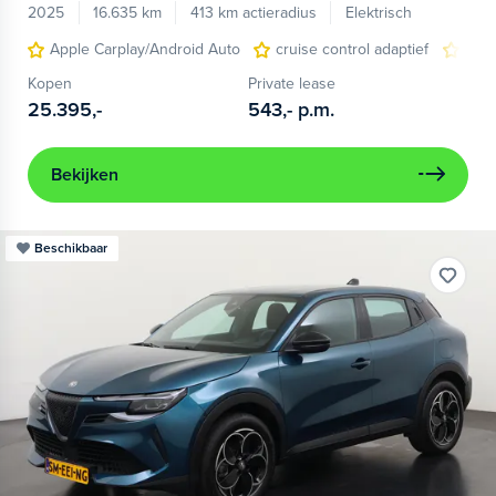
2025
16.635 km
413 km actieradius
Elektrisch
Apple Carplay/Android Auto
cruise control adaptief
LED
Kopen
Private lease
25.395,-
543,-
p.m.
Bekijken
Beschikbaar