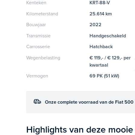
Kenteken
KRT-88-V
Kilometerstand
25.614 km
Bouwjaar
2022
Transmissie
Handgeschakeld
Carrosserie
Hatchback
Wegenbelasting
€ 119,- / € 129,- per
kwartaal
Vermogen
69 PK (51 kW)
Onze complete voorraad van de Fiat 500 
Highlights van deze mooie