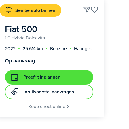
Seintje auto binnen
Fiat 500
1.0 Hybrid Dolcevita
2022
25.614 km
Benzine
Handgeschakeld
Op aanvraag
Proefrit inplannen
Inruilvoorstel aanvragen
Koop direct online