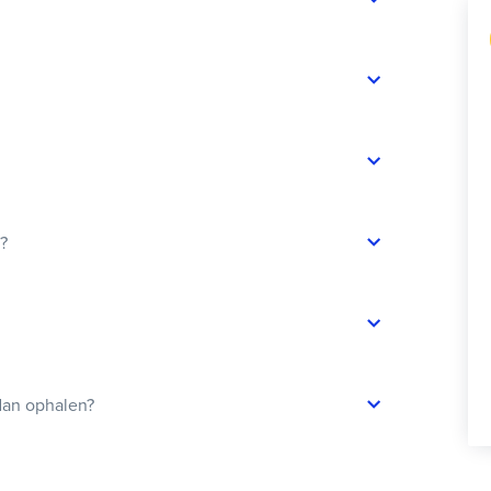
t?
dan ophalen?