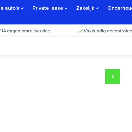
e auto's
Private lease
Zakelijk
Onderhou
14 dagen omruilservice
Vakkundig gecontrolee