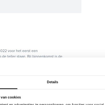
2022 voor het eerst een
de teller staan. Bij binnenkomst is de
is op deze pagina bij onderhoud en
rplay/android auto, lichtmetalen velgen
Details
ok bij ons financieren of leasen.
 van cookies
?
ent en advertenties te personaliseren, om functies voor social