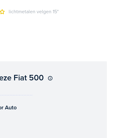
lichtmetalen velgen 15"
eze Fiat 500
or Auto