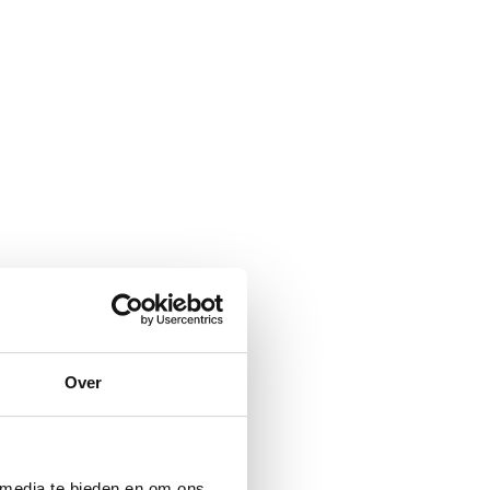
Over
 media te bieden en om ons