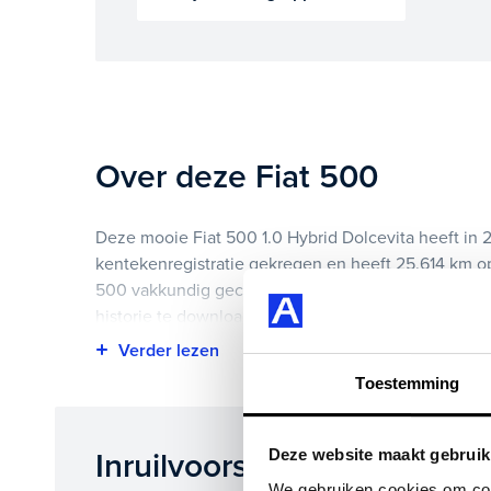
Over deze Fiat 500
Deze mooie Fiat 500 1.0 Hybrid Dolcevita heeft in 
kentekenregistratie gekregen en heeft 25.614 km op 
500 vakkundig gecontroleerd. Het voertuigrapport 
historie te downloaden.
Highlights van deze Fiat zijn onder andere apple ca
Toestemming
15", panoramadak en nog veel meer.
Je koopt hem voor € 0,- maar je kan deze Fiat 500 o
Deze website maakt gebruik
Inruilvoorstel op deze auto
We gebruiken cookies om cont