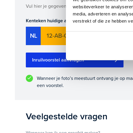
Maak snel een afspraak in de showroom of bestel he
Vul hier je gegevens in en vergeet niet foto's van je
websiteverkeer te analyseren
media, adverteren en analys
Kenteken huidige auto
Ki
verstrekt of die ze hebben v
NL
Inruilvoorstel aanvragen
Wanneer je foto’s meestuurt ontvang je op ma
een voorstel.
Veelgestelde vragen
Wanneer kan ik een proefrit maken?