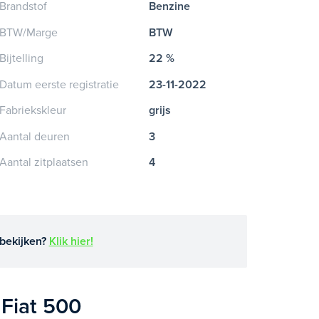
Brandstof
Benzine
BTW/Marge
BTW
Bijtelling
22 %
Datum eerste registratie
23-11-2022
Fabriekskleur
grijs
Aantal deuren
3
Aantal zitplaatsen
4
bekijken?
Klik hier!
 Fiat 500