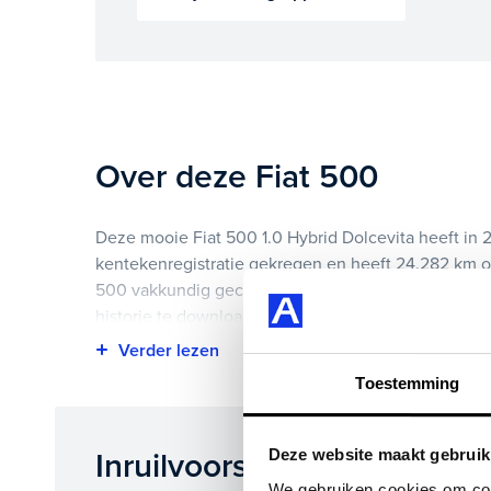
Over deze Fiat 500
Deze mooie Fiat 500 1.0 Hybrid Dolcevita heeft in 
kentekenregistratie gekregen en heeft 24.282 km op
500 vakkundig gecontroleerd. Het voertuigrapport 
historie te downloaden.
Highlights van deze Fiat zijn onder andere apple ca
Toestemming
15", panoramadak en nog veel meer.
Je koopt hem voor € 0,- maar je kan deze Fiat 500 o
Deze website maakt gebruik
Inruilvoorstel op deze auto
We gebruiken cookies om cont