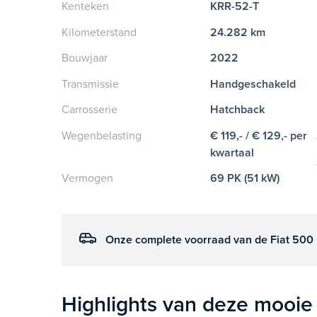
Kenteken
KRR-52-T
Kilometerstand
24.282 km
Bouwjaar
2022
Transmissie
Handgeschakeld
Carrosserie
Hatchback
Wegenbelasting
€ 119,- / € 129,- per
kwartaal
Vermogen
69 PK (51 kW)
Onze complete voorraad van de Fiat 500 
Highlights van deze mooie