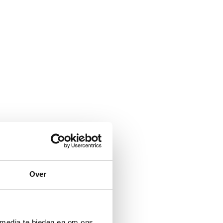
Over
 media te bieden en om ons