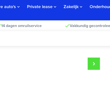
e auto's
Private lease
Zakelijk
Onderhou
14 dagen omruilservice
Vakkundig gecontrolee