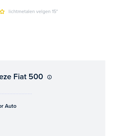
lichtmetalen velgen 15"
eze Fiat 500
or Auto