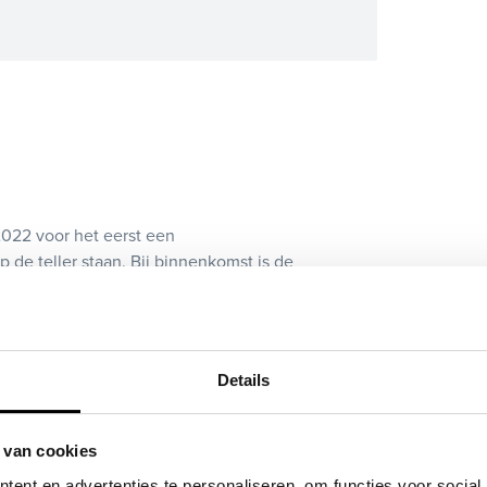
2022 voor het eerst een
 de teller staan. Bij binnenkomst is de
is op deze pagina bij onderhoud en
rplay/android auto, lichtmetalen velgen
Details
ok bij ons financieren of leasen.
 van cookies
?
ent en advertenties te personaliseren, om functies voor social