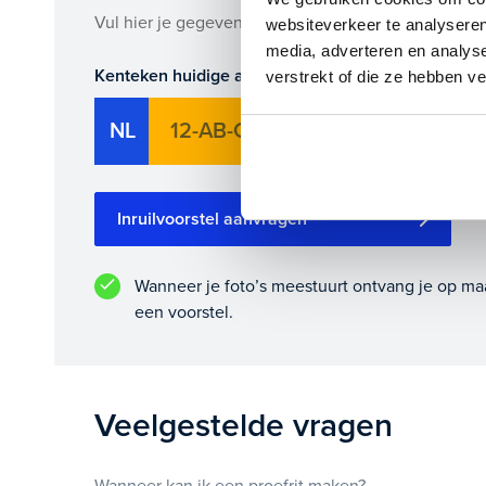
Maak snel een afspraak in de showroom of bestel he
Vul hier je gegevens in en vergeet niet foto's van je
websiteverkeer te analyseren
media, adverteren en analys
Kenteken huidige auto
Ki
verstrekt of die ze hebben v
NL
Inruilvoorstel aanvragen
Wanneer je foto’s meestuurt ontvang je op ma
een voorstel.
Veelgestelde vragen
Wanneer kan ik een proefrit maken?