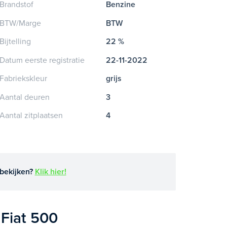
Brandstof
Benzine
BTW/Marge
BTW
Bijtelling
22 %
Datum eerste registratie
22-11-2022
Fabriekskleur
grijs
Aantal deuren
3
Aantal zitplaatsen
4
bekijken?
Klik hier!
 Fiat 500