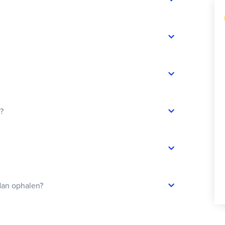
t?
dan ophalen?