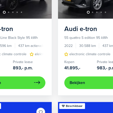
-tron
Audi
e-tron
-Line Black Style 95 kWh
55 quattro S edition 95 kWh
.596 km
437 km actieradius
Elektrisch
2022
30.588 km
437 km
c climate controle
elektrisch glazen panorama-dak
electronic climate controle
lichtmetalen 
Private lease
Kopen
Private le
893,-
p.m.
41.895,-
983,-
p.
n
Bekijken
Beschikbaar