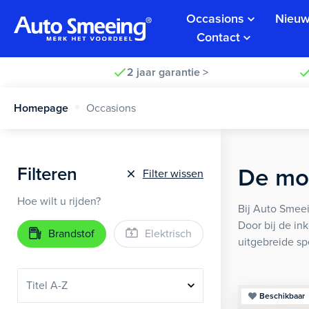
Occasions
Nieuw
Contact
2 jaar garantie >
Homepage
Occasions
Filteren
De moo
Filter wissen
Hoe wilt u rijden?
Bij Auto Smeei
Door bij de in
Brandstof
Elektrisch
uitgebreide sp
Beschikbaar