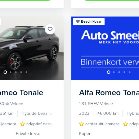
Beschikbaar
Romeo
Tonale
Alfa Romeo
Tona
80pk Veloce
1.3T PHEV Veloce
.351 km
Hybride benzine
Automaat
2023
46.000 km
Hybri
rijcamera
adaptief demping systeem
achteruitrijcamera
audio installatie premium
adap
Private lease
Kopen