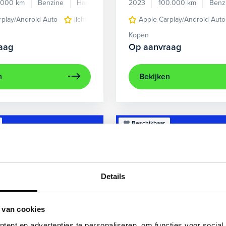
.000 km
Benzine
Handgeschakeld
2023
100.000 km
Benz
rplay/Android Auto
lichtmetalen velgen 5-spaaks 17"
Apple Carplay/Android Auto
voorstoel
Kopen
aag
Op aanvraag
n
Bekijken
Beschikbaar
Details
 van cookies
ent en advertenties te personaliseren, om functies voor social