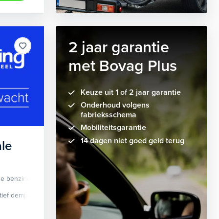
2 jaar garantie
met Bovag Plus
Keuze uit 1 of 2 jaar garantie
Onderhoud volgens
fabrieksschema
Mobiliteitsgarantie
14 dagen niet goed geld terug
le
de benzine
Automaat
tief demping systeem
cruise control adaptief
Apple Carplay/Android Auto
dodehoek detectie
elektrisch glaze
audio instal