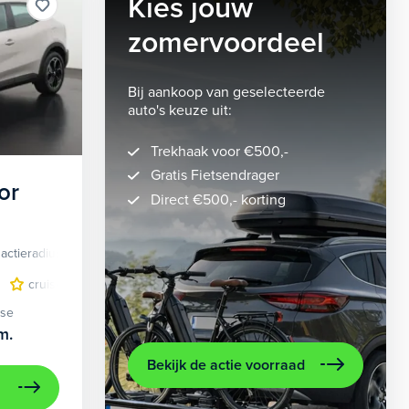
Kies jouw
zomervoordeel
Bij aankoop van geselecteerde
auto's keuze uit:
Trekhaak voor €500,-
Gratis Fietsendrager
or
Direct €500,- korting
actieradius
Elektrisch
lichtmetalen velgen 5-spaaks 18"
cruise control adaptief
LED koplampen
volledig digitaal instrumentenpane
lichtmetalen velge
ase
m.
Bekijk de actie voorraad