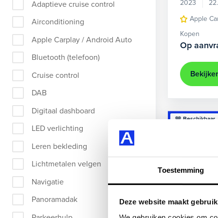
2023
22
Adaptieve cruise control
Apple Ca
Airconditioning
Kopen
Apple Carplay / Android Auto
Op aanvr
Bluetooth (telefoon)
Bekijke
Cruise control
DAB
Digitaal dashboard
Beschikbaar
LED verlichting
Leren bekleding
Lichtmetalen velgen
Toestemming
Navigatie
Panoramadak
Deze website maakt gebruik
Parkeerhulp
We gebruiken cookies om cont