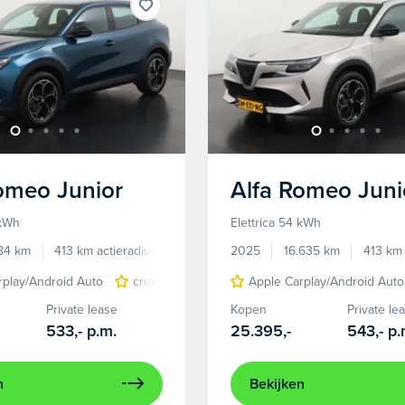
Romeo
Junior
Alfa Romeo
Juni
 kWh
Elettrica 54 kWh
784 km
413 km actieradius
Elektrisch
2025
16.635 km
413 km 
rplay/Android Auto
cruise control adaptief
Apple Carplay/Android Auto
LED koplampen
Private lease
Kopen
Private le
533,-
p.m.
25.395,-
543,-
p.
n
Bekijken