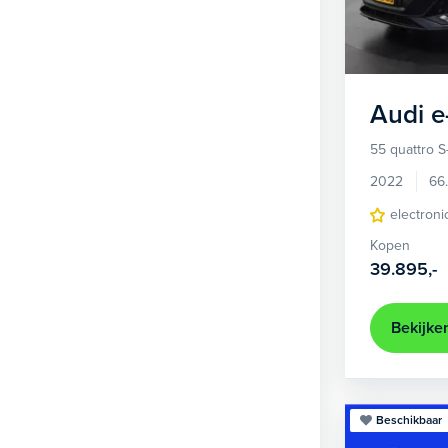
1
Hatchback
371
2
MPV
21
3
Overig
2
Audi
e
4
Personenbus
2
55 quattro S
5
SUV
500
2022
66
6
Sedan
electroni
18
Kopen
Stationwagon
100
39.895,-
Terreinwagen
1
Trike
1
Bekijke
Beschikbaar