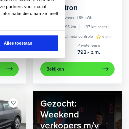
Audi
e-tron
ze partners voor social
nformatie die u aan ze heeft
55 quattro Advanced 95 kWh
e benzine
Automaat
2022
34.998 km
437 km actieradius
El
e
e Carplay/Android Auto
elektrisch glazen panorama-dak
electronic climate controle
electronic climate controle
lederen bekleding
elektrisch gla
lichtmetalen
navig
Alles toestaan
Kopen
Private lease
36.895,-
793,-
p.m.
Bekijken
Gezocht:
Weekend
verkopers m/v