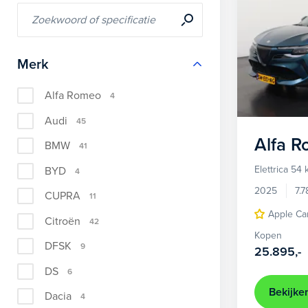
Merk
Alfa Romeo
4
Audi
45
Alfa 
BMW
41
Elettrica 54
BYD
4
2025
7.
CUPRA
11
Apple Ca
Citroën
42
Kopen
DFSK
9
25.895,-
DS
6
Bekijke
Dacia
4