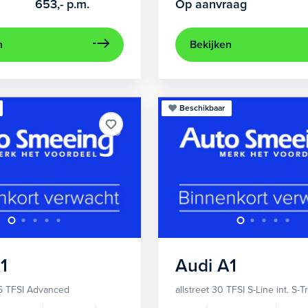
653,-
p.m.
Op aanvraag
n
Bekijken
Beschikbaar
1
Audi
A1
5 TFSI Advanced
allstreet 30 TFSI S-Line int. S-T