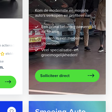
Kom de modernste en mooiste
auto's verkopen en profiteer van:
Een prima beloning passend bij
de functie
Werken in een moderne
showroom
 actieradius
Elektrisch
Veel specialisatie- en
velgen 10-spaaks 21"
elektrisch glazen panorama-dak
luxe lederen bekleding
lederen/stof bekleding
metaalkleur
lic
n
groeimogelijkheden!
ase
m.
Solliciteer direct