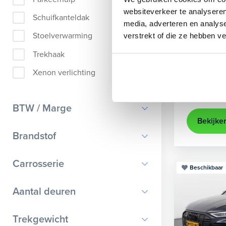
Audi
A
websiteverkeer te analyseren
Schuifkanteldak
media, adverteren en analys
Sportback 40
Stoelverwarming
verstrekt of die ze hebben v
2022
84
Trekhaak
achteruit
Xenon verlichting
Kopen
Op aanvr
BTW / Marge
Bekijke
BTW
Brandstof
Marge
Benzine
Carrosserie
Beschikbaar
Diesel
Bestelauto
9
Aantal deuren
Elektrisch
Cabriolet
8
Hybride benzine
0
Trekgewicht
Chassis cabine
1