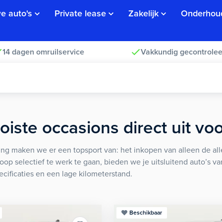
e auto's
Private lease
Zakelijk
Onderhou
14 dagen omruilservice
Vakkundig gecontrolee
iste occasions direct uit vo
ng maken we er een topsport van: het inkopen van alleen de alle
koop selectief te werk te gaan, bieden we je uitsluitend auto’s v
ecificaties en een lage kilometerstand.
Beschikbaar