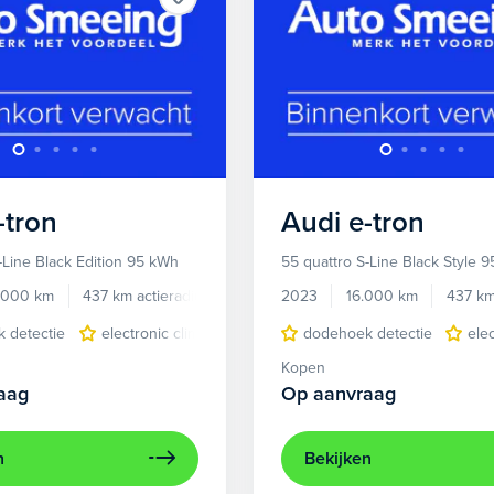
-tron
Audi
e-tron
-Line Black Edition 95 kWh
55 quattro S-Line Black Style 
.000 km
437 km actieradius
Elektrisch
2023
16.000 km
437 km
 detectie
electronic climate controle
dodehoek detectie
elektrisch glazen panora
ele
Kopen
aag
Op aanvraag
n
Bekijken