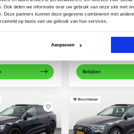
3
Audi
A3
. Ook delen we informatie over uw gebruik van onze site met on
e. Deze partners kunnen deze gegevens combineren met andere i
 TFSIe Plug-In
Sportback 40 TFSIe Advanced
erzameld op basis van uw gebruik van hun services.
.000 km
Hybride benzine
Automaat
2021
52.979 km
Hybrid
rijcamera
Apple Carplay/Android Auto
achteruitrijcamera
electronic climate control
Appl
Aanpassen
Kopen
aag
Op aanvraag
n
Bekijken
Beschikbaar