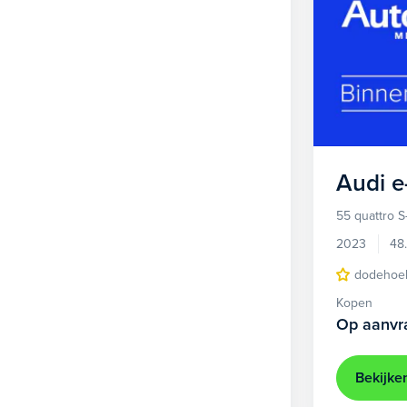
Audi
e
55 quattro S
2023
48
dodehoek
Kopen
Op aanvr
Bekijke