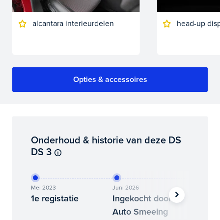
alcantara interieurdelen
head-up dis
Opties & accessoires
Onderhoud & historie van deze DS
DS 3
Mei 2023
Juni 2026
Juni 202
1e registatie
Ingekocht door
Binne
Auto Smeeing
Auto 