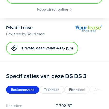
Koop direct online
Private Lease
Powered by YourLease
Private lease vanaf 433,- p/m
Specificaties van deze DS DS 3
Basisgegevens
Technisch
Financieel
Afmeting
Kenteken
T-792-BT