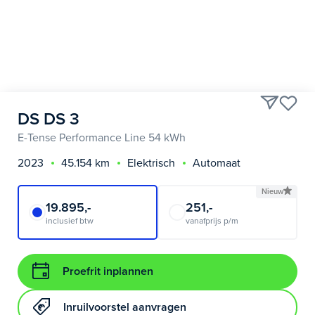
DS DS 3
E-Tense Performance Line 54 kWh
2023
45.154 km
Elektrisch
Automaat
Nieuw
19.895,-
251,-
inclusief btw
vanafprijs p/m
Proefrit inplannen
Inruilvoorstel aanvragen