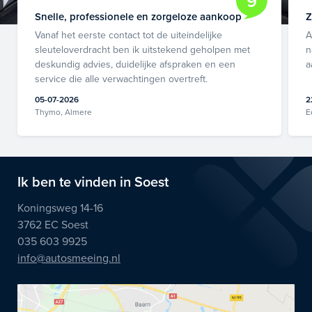
9
Snelle, professionele en zorgeloze aankoop
Z
Vanaf het eerste contact tot de uiteindelijke
A
sleuteloverdracht ben ik uitstekend geholpen met
n
deskundig advies, duidelijke afspraken en een
a
service die alle verwachtingen overtreft.
05-07-2026
2
Thymo, Almere
E
Ik ben te vinden in Soest
Koningsweg 14-16
3762 EC Soest
035 603 9925
info@autosmeeing.nl