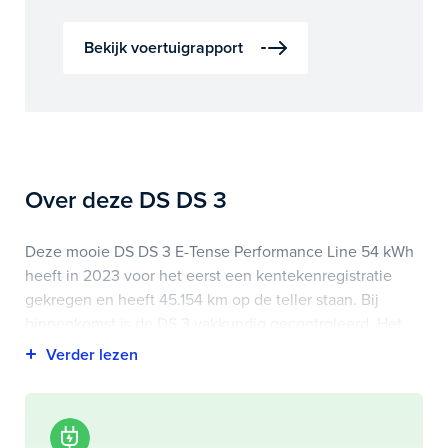
Bekijk voertuigrapport
Over deze DS DS 3
Deze mooie DS DS 3 E-Tense Performance Line 54 kWh
heeft in 2023 voor het eerst een kentekenregistratie
gekregen en heeft 45.154 km op de teller staan. Bij
binnenkomst is de DS 3 vakkundig gecontroleerd. Het
voertuigrapport is op deze pagina bij onderhoud en
historie te downloaden.
Highlights van deze DS zijn onder andere alcantara
interieurdelen, apple carplay/android auto, head-up