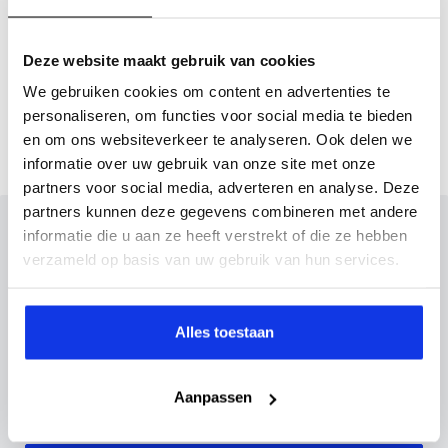
Actieradius (WLTP)
402 km
Deze website maakt gebruik van cookies
Gemmiddeld elektrisch
0.2 kW
We gebruiken cookies om content en advertenties te
verbuik
personaliseren, om functies voor social media te bieden
en om ons websiteverkeer te analyseren. Ook delen we
informatie over uw gebruik van onze site met onze
partners voor social media, adverteren en analyse. Deze
partners kunnen deze gegevens combineren met andere
Inruilvoorstel op deze auto?
informatie die u aan ze heeft verstrekt of die ze hebben
verzameld op basis van uw gebruik van hun services.
Vul hier je gegevens in en vergeet niet foto's van je
inruilauto mee te sturen.
Alles toestaan
Kenteken huidige auto
Kilometerstand (bij benadering)
Aanpassen